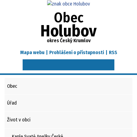
Obec
Holubov
okres Český Krumlov
Mapa webu
|
Prohlášení o přístupnosti
|
RSS
Obec
Úřad
Život v obci
Kaple Svaté Anežky České