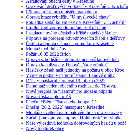
Asfaltování obecní cesty v Krásetíně
Usazování dešťových vodotečí v Krásetíně U Kuchařů
Příprava místa pro umístění památníku
Oprava hráze rybníčku "U myslivecké chaty"
Pokládka žlabů kolem cesty v Krásetíně "U Kuchařů"
Prodloužení vodovodního řadu v Krásetíně
Instalace nového dětského hřiště mateřské školce
Příprava na položení odvodňovacích žlabů a dešťový
Čištění a oprava písma na pomníku v Krásetíně
Montáž mobilní stěny
Požár 16.05.2022 Brloh
Oprava schodiště na dolní stanici naší lanové dráh
Oprava kanalizace v Třísově "Na Horánku"
Hasičský zásah naší jednotky na požáru u obce Kroc
Výměna podlahy na horní stanici Lanové dráhy
Dětský maškarní karneval 19. března 2022
Demontáž vedení obecního rozhlasu do Třísova.
Nová pergola na "Hamru" pro uložení odpadu
Nová stříška a plot u ZŠ
Páteční čištění Třísovského koupaliště
Dnešní [26.2. 2022] masopust v Krásetíně
Montáž osvětlení na fotbalovém hřišti pro žákovský
Začali jsme opravu a úpravu Holubovského rybníka
Naše výjezdová jednotka dobrovolných hasičů u požá
Nový traktůrek obce