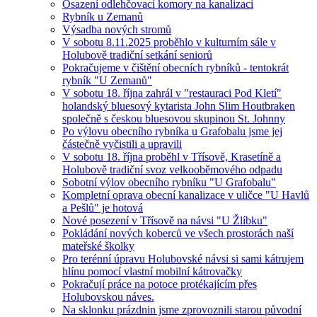
Osazení odlehčovací komory na kanalizaci
Rybník u Zemanů
Výsadba nových stromů
V sobotu 8.11.2025 proběhlo v kulturním sále v
Holubově tradiční setkání seniorů
Pokračujeme v čištění obecních rybníků - tentokrát
rybník "U Zemanů"
V sobotu 18. října zahrál v "restauraci Pod Kletí"
holandský bluesový kytarista John Slim Houtbraken
společně s českou bluesovou skupinou St. Johnny
Po výlovu obecního rybníka u Grafobalu jsme jej
částečně vyčistili a upravili
V sobotu 18. října proběhl v Třísově, Krasetíně a
Holubově tradiční svoz velkooběmového odpadu
Sobotní výlov obecního rybníku "U Grafobalu"
Kompletní oprava obecní kanalizace v uličce "U Havlů
a Pešlů" je hotová
Nové posezení v Třísově na návsi "U Žlíbku"
Pokládání nových koberců ve všech prostorách naší
mateřské školky
Pro terénní úpravu Holubovské návsi si sami kátrujem
hlínu pomocí vlastní mobilní kátrovačky
Pokračují práce na potoce protékajícím přes
Holubovskou náves.
Na sklonku prázdnin jsme zprovoznili starou původní