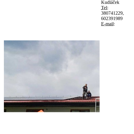
Kudláček
Tel:
380741229,
602391989
E-mail: