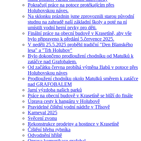
Pokračují práce na potoce protékajícím přes
Holubovskou náves.
Na sklonku prázdnin jsme zprovoznili starou původní
studnu na zahradě naší základní školy a poté na ní
umístili vodní herní prvky pro děti.
Finální práce na obecní budově v Krasetíně, aby vše
bylo připraveno k předání 5.července 2025.
V neděli 25.5.2025 proběhl tradiční "Den Blanského
lesa" a "Trh Holubov"
Bylo dokončeno prodloužení chodníku od Matulků k
zatáčce nad Grafobalem.
Od začátku června probíhá výměna žlabů v potoce přes
Holubovskou náves
Prodloužení chodníku okolo Matulků směrem k zatáčce
nad GRAFOBALEM
Jarní výzdoba našich parků
Práce na obecní budově v Krasetíně se blíží do finále
Úprava cesty k hangáru v Holubově
Pravidelné čištění vodní nádrže v Třísově
Karneval 2025
Svěcení zvonu
Rekonstrukce prodejny a hostince v Krasetíně
Čištění břehu rybníka
Odvodnění hřiště
Oprava komunikace grafobal