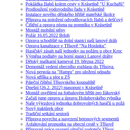
Pokládka žlabů kolem cesty v Krásetíně "U Kuchařů"
Prodloužení vodovodního řadu v Krásetíně
Instalace nového dětského hřiště mateřské školce
Příprava na položení odvodňovacích žlabů a dešťový
Čištění a oprava písma na pomníku v Krásetíně
Montáž mobilní stěny
Požár 16.05.2022 Brloh
Oprava schodiště na dolní stanici naší lanové dráh
Oprava kanalizace v Třísově "Na Horánku"
Hasičský zásah naší jednotky na požáru u obce Kroc
Výměna podlahy na horní stanici Lanové dráhy
Dětský maškarní karneval 19. března 2022
Demontáž vedení obecního rozhlasu do Třísova.
Nová pergola na "Hamru" pro uložení odpadu
Nová stříška a plot u ZŠ
Páteční čištění Třísovského koupaliště
Dnešní [26.2. 2022] masopust v Krásetíně
Montáž osvětlení na fotbalovém hřišti pro žákovský
Začali jsme opravu a úpravu Holubovského rybníka
Naše výjezdová jednotka dobrovolných hasičů u požá
Nový traktůrek obce
Tradiční setkání seniorů
Příprava povrchu a navezení betonových segmentů
Asfaltování propustku na obecní cestě v Třísově
Přípravné práce usazení silniční vodoteče Třísov