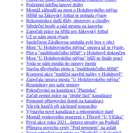
Podzimní údržba lanové dráhy
Montáž zábradlí na most u Holubovského mlýna
Hřiště na žákovský fotbal se pomalu rýsuje
Rekonstrukce další třídy, sborovny a chodby
Středeční bouře a pád stromu na lanovku
Započali práce na hřišti pro žákovský fotbal
Už se nám most rýsuje
Společnost Zásilkovna umístila svůj box v obci
Most "U Holubovského mlýna" oprava už se rýsuje.
Plot u "multifunkčního hřiště" v Holubově dokončen
Most "U Holubovského mlýna" blíží se finále prací
Voda se nám pustila do opravy mostu
Stavba dřevěného plotu u "multifunkčního hřiště"
Komorní akce "tradiční stavění májky v Holubově"
Započala oprava mostu "U Holubovského mlýna"
Respirátory pro naše seniory
Pokračování na kanalizaci "Planinka"
Začali zemní práce na "druhé fázi" kanalizace
Postupné připojování domů na kanalizaci
Nácvik hasičů při záchraně tonoucího
Výstavba nové kanalizace a rekonstrukce staré
Montáž venkovního posezení v Třísově "U Vlčáka"
První akce roku 2021...úprava strouhy na Podluží
Příprava povrchu cesty "Pod peronem" na asfalt
Nové odpočinkové místo na "Podluží" v Krásetíně