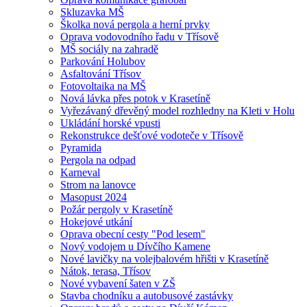
Skluzavka MŠ
Školka nová pergola a herní prvky
Oprava vodovodního řadu v Třísově
MŠ sociály na zahradě
Parkování Holubov
Asfaltování Třísov
Fotovoltaika na MŠ
Nová lávka přes potok v Krasetíně
Vyřezávaný dřevěný model rozhledny na Kleti v Holu
Ukládání horské vpusti
Rekonstrukce dešťové vodoteče v Třísově
Pyramida
Pergola na odpad
Karneval
Strom na lanovce
Masopust 2024
Požár pergoly v Krasetíně
Hokejové utkání
Oprava obecní cesty "Pod lesem"
Nový vodojem u Dívčího Kamene
Nové lavičky na volejbalovém hřišti v Krasetíně
Nátok, terasa, Třísov
Nové vybavení šaten v ZŠ
Stavba chodníku a autobusové zastávky