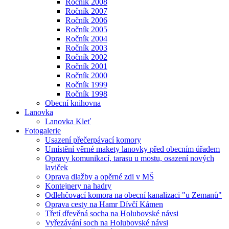
Ročník 2008
Ročník 2007
Ročník 2006
Ročník 2005
Ročník 2004
Ročník 2003
Ročník 2002
Ročník 2001
Ročník 2000
Ročník 1999
Ročník 1998
Obecní knihovna
Lanovka
Lanovka Kleť
Fotogalerie
Usazení přečerpávací komory
Umístění věrné makety lanovky před obecním úřadem
Opravy komunikací, tarasu u mostu, osazení nových
laviček
Oprava dlažby a opěrné zdi v MŠ
Kontejnery na hadry
Odlehčovací komora na obecní kanalizaci "u Zemanů"
Oprava cesty na Hamr Dívčí Kámen
Třetí dřevěná socha na Holubovské návsi
Vyřezávání soch na Holubovské návsi