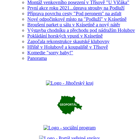
Montáž venkovního posezení v Třísově "U Vlčáka"
První akce roku 2021...úprava strouhy na Podluží
Příprava povrchu cesty "Pod peronem" na asfalt
Nové odpočinkové místo na "Podluží" v Krásetíně
Broušení parket u sálu v Krásetíně a nový nátěr
Výstavba chodníku a přechodu pod nádražím Holubov
Pokládání horských vpustí v Krásetíně
Započala rekonstrukce skautské klubovny
Hřiště v Holubově a koupaliště v Třísově
Komedie "sorry baby!"
Panorama