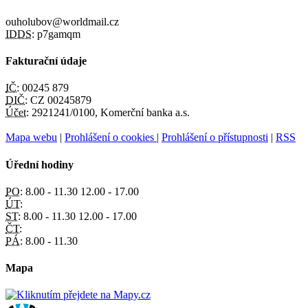
ouholubov@worldmail.cz
IDDS:
p7gamqm
Fakturační údaje
IČ:
00245 879
DIČ:
CZ 00245879
Účet:
2921241/0100, Komerční banka a.s.
Mapa webu
|
Prohlášení o cookies
|
Prohlášení o přístupnosti
|
RSS
Úřední hodiny
PO:
8.00 - 11.30 12.00 - 17.00
ÚT:
ST:
8.00 - 11.30 12.00 - 17.00
ČT:
PÁ:
8.00 - 11.30
Mapa