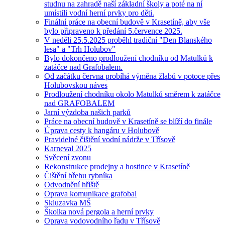
studnu na zahradě naší základní školy a poté na ní
umístili vodní herní prvky pro děti.
Finální práce na obecní budově v Krasetíně, aby vše
bylo připraveno k předání 5.července 2025.
V neděli 25.5.2025 proběhl tradiční "Den Blanského
lesa" a "Trh Holubov"
Bylo dokončeno prodloužení chodníku od Matulků k
zatáčce nad Grafobalem.
Od začátku června probíhá výměna žlabů v potoce přes
Holubovskou náves
Prodloužení chodníku okolo Matulků směrem k zatáčce
nad GRAFOBALEM
Jarní výzdoba našich parků
Práce na obecní budově v Krasetíně se blíží do finále
Úprava cesty k hangáru v Holubově
Pravidelné čištění vodní nádrže v Třísově
Karneval 2025
Svěcení zvonu
Rekonstrukce prodejny a hostince v Krasetíně
Čištění břehu rybníka
Odvodnění hřiště
Oprava komunikace grafobal
Skluzavka MŠ
Školka nová pergola a herní prvky
Oprava vodovodního řadu v Třísově