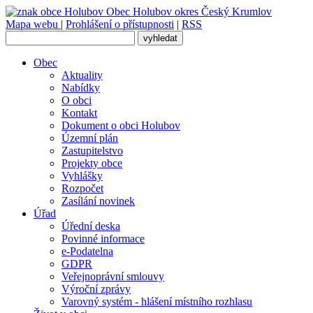
Obec
Holubov
okres Český Krumlov
Mapa webu
|
Prohlášení o přístupnosti
|
RSS
Obec
Aktuality
Nabídky
O obci
Kontakt
Dokument o obci Holubov
Územní plán
Zastupitelstvo
Projekty obce
Vyhlášky
Rozpočet
Zasílání novinek
Úřad
Úřední deska
Povinné informace
e-Podatelna
GDPR
Veřejnoprávní smlouvy
Výroční zprávy
Varovný systém - hlášení místního rozhlasu