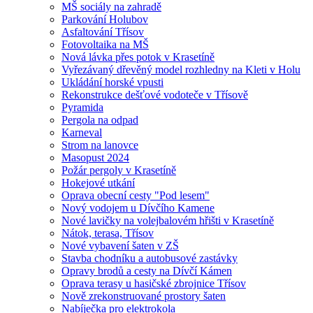
MŠ sociály na zahradě
Parkování Holubov
Asfaltování Třísov
Fotovoltaika na MŠ
Nová lávka přes potok v Krasetíně
Vyřezávaný dřevěný model rozhledny na Kleti v Holu
Ukládání horské vpusti
Rekonstrukce dešťové vodoteče v Třísově
Pyramida
Pergola na odpad
Karneval
Strom na lanovce
Masopust 2024
Požár pergoly v Krasetíně
Hokejové utkání
Oprava obecní cesty "Pod lesem"
Nový vodojem u Dívčího Kamene
Nové lavičky na volejbalovém hřišti v Krasetíně
Nátok, terasa, Třísov
Nové vybavení šaten v ZŠ
Stavba chodníku a autobusové zastávky
Opravy brodů a cesty na Dívčí Kámen
Oprava terasy u hasičské zbrojnice Třísov
Nově zrekonstruované prostory šaten
Nabíječka pro elektrokola