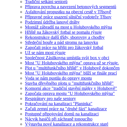
Tradiční setkání seniorů
Příprava povrchu a navezení betonových segmentů
Asfaltování propustku na obecní cestě v Třísově
Přípravné práce usazení silniční vodoteče Třísov
Podzimní údržba lanové dráhy
Montáž zábradlí na most u Holubovského mlýna
Hřiště na žákovský fotbal se pomalu rýsuje
Rekonstrukce další třídy, sborovny a chodby
Středeční bouře a pád stromu na lanovku
Započali práce na hřišti pro žákovský fotbal
Už se nám most rýsuje
Společnost Zásilkovna umístila svůj box v obci
Most "U Holubovského mlýna" oprava už se rýsuje.
Plot u "multifunkčního hřiště" v Holubově dokončen
Most "U Holubovského mlýna" blíží se finále prací
Voda se nám pustila do opravy mostu
Stavba dřevěného plotu u "multifunkčního hřiště"
Komorní akce "tradiční stavění májky v Holubově"
Započala oprava mostu "U Holubovského mlýna"
Respirátory pro naše seniory
Pokračování na kanalizaci "Planinka"
Začali zemní práce na "druhé fázi" kanalizace
Postupné připojování domů na kanalizaci
Nácvik hasičů při záchraně tonoucího
Výstavba nové kanalizace a rekonstrukce staré