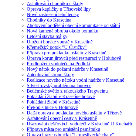
Asfaltování chodníku u školy
Oprava kapličky u Třísovské lípy
Nové zastřešení letní terasy
Chodníky do Krasetina
Zhotovení oddělení obecní komunikace od státní
Nová kamená obruba okolo pomníku
Letošní stavba májky
Uložení horské vpustě v Krasetině
Křemežský potok "U Čističky"
Příprava pro pokládku asfaltu v Krasetině
Úprava korun jírovců před restaurací v Holubově
Prodloužení vodoteče na Podluží
Nový nátok do požární nádrže v Krasetině
Zateplování stropu školy
Realizace nového nátoku vodní nádrže v Krasetině
Silvestrovský problém na lanovce
Betlémské světlo z rakouského Tragweinu
Pokládání žlabů v Krasetíně hotové
Pokládání žlabů v Krásetíně
Překop silnice v Holubově
Další oprava a pokládka nového asfaltu v Třísově
Asfaltování obecní cesty v Krásetíně
Usazování dešťových vodotečí v Krásetíně U Kuchařů
Příprava místa pro umístění památníku
Oprava hráze rybníčku "U myslivecké chaty"