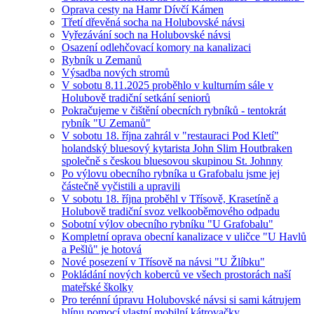
Oprava cesty na Hamr Dívčí Kámen
Třetí dřevěná socha na Holubovské návsi
Vyřezávání soch na Holubovské návsi
Osazení odlehčovací komory na kanalizaci
Rybník u Zemanů
Výsadba nových stromů
V sobotu 8.11.2025 proběhlo v kulturním sále v
Holubově tradiční setkání seniorů
Pokračujeme v čištění obecních rybníků - tentokrát
rybník "U Zemanů"
V sobotu 18. října zahrál v "restauraci Pod Kletí"
holandský bluesový kytarista John Slim Houtbraken
společně s českou bluesovou skupinou St. Johnny
Po výlovu obecního rybníka u Grafobalu jsme jej
částečně vyčistili a upravili
V sobotu 18. října proběhl v Třísově, Krasetíně a
Holubově tradiční svoz velkooběmového odpadu
Sobotní výlov obecního rybníku "U Grafobalu"
Kompletní oprava obecní kanalizace v uličce "U Havlů
a Pešlů" je hotová
Nové posezení v Třísově na návsi "U Žlíbku"
Pokládání nových koberců ve všech prostorách naší
mateřské školky
Pro terénní úpravu Holubovské návsi si sami kátrujem
hlínu pomocí vlastní mobilní kátrovačky