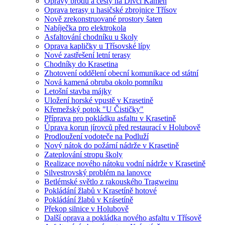
Opravy brodů a cesty na Dívčí Kámen
Oprava terasy u hasičské zbrojnice Třísov
Nově zrekonstruované prostory šaten
Nabíječka pro elektrokola
Asfaltování chodníku u školy
Oprava kapličky u Třísovské lípy
Nové zastřešení letní terasy
Chodníky do Krasetina
Zhotovení oddělení obecní komunikace od státní
Nová kamená obruba okolo pomníku
Letošní stavba májky
Uložení horské vpustě v Krasetině
Křemežský potok "U Čističky"
Příprava pro pokládku asfaltu v Krasetině
Úprava korun jírovců před restaurací v Holubově
Prodloužení vodoteče na Podluží
Nový nátok do požární nádrže v Krasetině
Zateplování stropu školy
Realizace nového nátoku vodní nádrže v Krasetině
Silvestrovský problém na lanovce
Betlémské světlo z rakouského Tragweinu
Pokládání žlabů v Krasetíně hotové
Pokládání žlabů v Krásetíně
Překop silnice v Holubově
Další oprava a pokládka nového asfaltu v Třísově