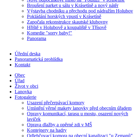
Broušení parket u sálu v Krásetíně a nový nátěr
Výstavba chodníku a přechodu pod nádražím Holubov
Pokládání horských vpustí v Krásetíně
Započala rekonstrukce skautské klubovny
Hřiště v Holubově a koupaliště v Třísově
Komedie "sorry baby!"
Panorama
Úřední deska
Panoramatická prohlídka
Kontakt
Obec
Úřad
Život v obci
Lanovka
Fotogalerie
Usazení přečerpávací komory
Umístění věrné makety lanovky před obecním úřadem
Opravy komunikací, tarasu u mostu, osazení nových
laviček
Oprava dlažby a opěrné zdi v MŠ
Kontejnery na hadry
Odlehčovací komora na obecní kanalizaci "u Zemanů"