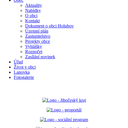
Obec
Aktuality
Nabídky
O obci
Kontakt
Dokument o obci Holubov
Územní plán
Zastupitelstvo
Projekty obce
Vyhlášky
Rozpočet
Zasílání novinek
Úřad
Život v obci
Lanovka
Fotogalerie