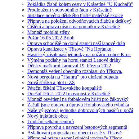
Pokládka žlabů kolem cesty v Krásetíně "U Kuchařů"
Prodloužení vodovodního řadu v Krásetíně
Instalace nového dětského hřiště mateřské školce
Příprava na položení odvodňovacích žlabů a dešťový
Čištění a oprava písma na pomníku v Krásetíně
Montáž mobilní stěny
Požár 16.05.2022 Brloh
Oprava schodiště na dolní stanici naší lanové dráh
Oprava kanalizace v Třísově "Na Horánku"
Hasičský zásah naší jednotky na požáru u obce Kroc
Výměna podlahy na horní stanici Lanové dráhy
Dětský maškarní karneval 19. března 2022
Demontáž vedení obecního rozhlasu do Třísova.
Nová pergola na "Hamru" pro uložení odpadu
Nová stříška a plot u ZŠ
Páteční čištění Třísovského koupaliště
Dnešní [26.2. 2022] masopust v Krásetíně
Montáž osvětlení na fotbalovém hřišti pro žákovský
Začali jsme opravu a úpravu Holubovského rybníka
Naše výjezdová jednotka dobrovolných hasičů u požá
Nový traktůrek obce
Tradiční setkání seniorů
Příprava povrchu a navezení betonových segmentů
Asfaltování propustku na obecní cestě v Třísově
Přípravné práce usazení silniční vodoteče Třísov