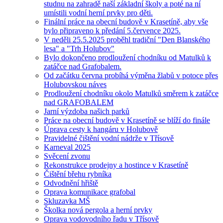
studnu na zahradě naší základní školy a poté na ní
umístili vodní herní prvky pro děti.
Finální práce na obecní budově v Krasetíně, aby vše
bylo připraveno k předání 5.července 2025.
V neděli 25.5.2025 proběhl tradiční "Den Blanského
lesa" a "Trh Holubov"
Bylo dokončeno prodloužení chodníku od Matulků k
zatáčce nad Grafobalem.
Od začátku června probíhá výměna žlabů v potoce přes
Holubovskou náves
Prodloužení chodníku okolo Matulků směrem k zatáčce
nad GRAFOBALEM
Jarní výzdoba našich parků
Práce na obecní budově v Krasetíně se blíží do finále
Úprava cesty k hangáru v Holubově
Pravidelné čištění vodní nádrže v Třísově
Karneval 2025
Svěcení zvonu
Rekonstrukce prodejny a hostince v Krasetíně
Čištění břehu rybníka
Odvodnění hřiště
Oprava komunikace grafobal
Skluzavka MŠ
Školka nová pergola a herní prvky
Oprava vodovodního řadu v Třísově