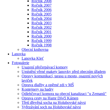
Ročník 2008
Ročník 2007
Ročník 2006
Ročník 2005
Ročník 2004
Ročník 2003
Ročník 2002
Ročník 2001
Ročník 2000
Ročník 1999
Ročník 1998
Obecní knihovna
Lanovka
Lanovka Kleť
Fotogalerie
Usazení přečerpávací komory
Umístění věrné makety lanovky před obecním úřadem
Opravy komunikací, tarasu u mostu, osazení nových
laviček
Oprava dlažby a opěrné zdi v MŠ
Kontejnery na hadry
Odlehčovací komora na obecní kanalizaci "u Zemanů"
Oprava cesty na Hamr Dívčí Kámen
Třetí dřevěná socha na Holubovské návsi
Vyřezávání soch na Holubovské návsi