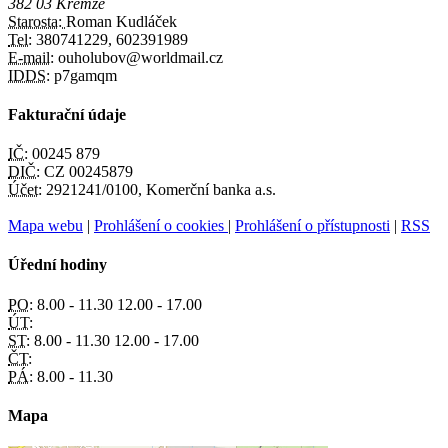
382 03 Křemže
Starosta:
Roman Kudláček
Tel:
380741229, 602391989
E-mail:
ouholubov@worldmail.cz
IDDS:
p7gamqm
Fakturační údaje
IČ:
00245 879
DIČ:
CZ 00245879
Účet:
2921241/0100, Komerční banka a.s.
Mapa webu
|
Prohlášení o cookies
|
Prohlášení o přístupnosti
|
RSS
Úřední hodiny
PO:
8.00 - 11.30 12.00 - 17.00
ÚT:
ST:
8.00 - 11.30 12.00 - 17.00
ČT:
PÁ:
8.00 - 11.30
Mapa