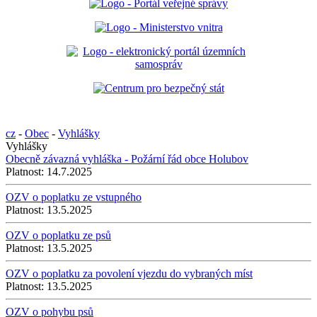
cz
-
Obec
-
Vyhlášky
Vyhlášky
Obecně závazná vyhláška - Požární řád obce Holubov
Platnost:
14.7.2025
OZV o poplatku ze vstupného
Platnost:
13.5.2025
OZV o poplatku ze psů
Platnost:
13.5.2025
OZV o poplatku za povolení vjezdu do vybraných míst
Platnost:
13.5.2025
OZV o pohybu psů