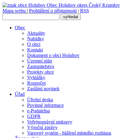
Obec
Holubov
okres Český Krumlov
Mapa webu
|
Prohlášení o přístupnosti
|
RSS
Obec
Aktuality
Nabídky
O obci
Kontakt
Dokument o obci Holubov
Územní plán
Zastupitelstvo
Projekty obce
Vyhlášky
Rozpočet
Zasílání novinek
Úřad
Úřední deska
Povinné informace
e-Podatelna
GDPR
Veřejnoprávní smlouvy
Výroční zprávy
Varovný systém - hlášení místního rozhlasu