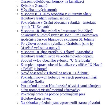
Osazení odlehčovací komory na kanalizaci
Rybník u Zemanů
Výsadba nových stromů
V sobotu 8.11.2025 proběhlo v kulturním sále v
Holubově tradiční setkání seniorů
Pokračujeme v čištění obecních rybníků - tentokrát
rybník "U Zemanů"
V sobotu 18. října zahrál v "restauraci Pod Kletí"
holandský bluesový kytarista John Slim Houtbraken
společně s českou bluesovou skupinou St. Johnny
Po výlovu obecního rybníka u Grafobalu jsme jej
částečně vyčistili a upravili
V sobotu 18. října proběhl v Třísově, Krasetíně a
Holubově tradiční svoz velkooběmového odpadu
Sobotní výlov obecního rybníku "U Grafobalu"
Kompletní oprava obecní kanalizace v uličce "U Havlů
a Pešlů" je hotová
Nové posezení v Třísově na návsi "U Žlíbku"
Pokládání nových koberců ve všech prostorách naší
mateřské školky
Pro terénní úpravu Holubovské návsi si sami kátrujem
hlínu pomocí vlastní mobilní kátrovačky
Pokračují práce na potoce protékajícím přes
Holubovskou náves.
Na sklonku prázdnin jsme zprovoznili starou původní