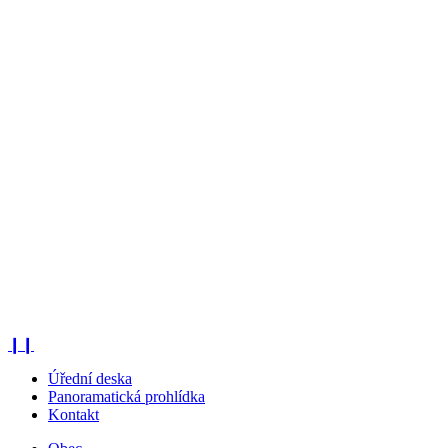
❙❙
Úřední deska
Panoramatická prohlídka
Kontakt