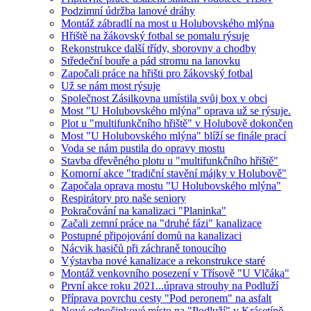
Podzimní údržba lanové dráhy
Montáž zábradlí na most u Holubovského mlýna
Hřiště na žákovský fotbal se pomalu rýsuje
Rekonstrukce další třídy, sborovny a chodby
Středeční bouře a pád stromu na lanovku
Započali práce na hřišti pro žákovský fotbal
Už se nám most rýsuje
Společnost Zásilkovna umístila svůj box v obci
Most "U Holubovského mlýna" oprava už se rýsuje.
Plot u "multifunkčního hřiště" v Holubově dokončen
Most "U Holubovského mlýna" blíží se finále prací
Voda se nám pustila do opravy mostu
Stavba dřevěného plotu u "multifunkčního hřiště"
Komorní akce "tradiční stavění májky v Holubově"
Započala oprava mostu "U Holubovského mlýna"
Respirátory pro naše seniory
Pokračování na kanalizaci "Planinka"
Začali zemní práce na "druhé fázi" kanalizace
Postupné připojování domů na kanalizaci
Nácvik hasičů při záchraně tonoucího
Výstavba nové kanalizace a rekonstrukce staré
Montáž venkovního posezení v Třísově "U Vlčáka"
První akce roku 2021...úprava strouhy na Podluží
Příprava povrchu cesty "Pod peronem" na asfalt
Nové odpočinkové místo na "Podluží" v Krásetíně