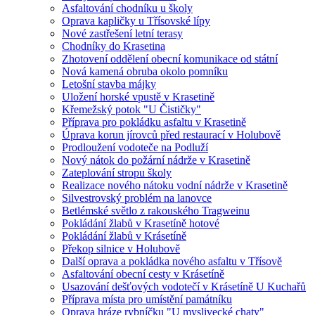
Asfaltování chodníku u školy
Oprava kapličky u Třísovské lípy
Nové zastřešení letní terasy
Chodníky do Krasetina
Zhotovení oddělení obecní komunikace od státní
Nová kamená obruba okolo pomníku
Letošní stavba májky
Uložení horské vpustě v Krasetině
Křemežský potok "U Čističky"
Příprava pro pokládku asfaltu v Krasetině
Úprava korun jírovců před restaurací v Holubově
Prodloužení vodoteče na Podluží
Nový nátok do požární nádrže v Krasetině
Zateplování stropu školy
Realizace nového nátoku vodní nádrže v Krasetině
Silvestrovský problém na lanovce
Betlémské světlo z rakouského Tragweinu
Pokládání žlabů v Krasetíně hotové
Pokládání žlabů v Krásetíně
Překop silnice v Holubově
Další oprava a pokládka nového asfaltu v Třísově
Asfaltování obecní cesty v Krásetíně
Usazování dešťových vodotečí v Krásetíně U Kuchařů
Příprava místa pro umístění památníku
Oprava hráze rybníčku "U myslivecké chaty"