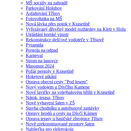
MŠ sociály na zahradě
Parkování Holubov
Asfaltování Třísov
Fotovoltaika na MŠ
Nová lávka přes potok v Krasetíně
Vyřezávaný dřevěný model rozhledny na Kleti v Holu
Ukládání horské vpusti
Rekonstrukce dešťové vodoteče v Třísově
Pyramida
Pergola na odpad
Karneval
Strom na lanovce
Masopust 2024
Požár pergoly v Krasetíně
Hokejové utkání
Oprava obecní cesty "Pod lesem"
Nový vodojem u Dívčího Kamene
Nové lavičky na volejbalovém hřišti v Krasetíně
Nátok, terasa, Třísov
Nové vybavení šaten v ZŠ
Stavba chodníku a autobusové zastávky
Opravy brodů a cesty na Dívčí Kámen
Oprava terasy u hasičské zbrojnice Třísov
Nově zrekonstruované prostory šaten
Nabíječka pro elektrokola