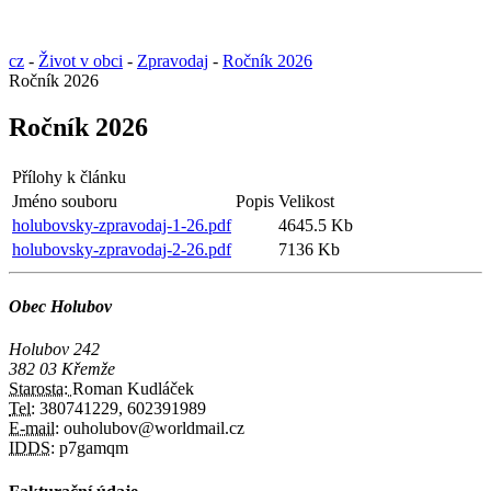
cz
-
Život v obci
-
Zpravodaj
-
Ročník 2026
Ročník 2026
Ročník 2026
Přílohy k článku
Jméno souboru
Popis
Velikost
holubovsky-zpravodaj-1-26.pdf
4645.5 Kb
holubovsky-zpravodaj-2-26.pdf
7136 Kb
Obec Holubov
Holubov 242
382 03 Křemže
Starosta:
Roman Kudláček
Tel:
380741229, 602391989
E-mail:
ouholubov@worldmail.cz
IDDS:
p7gamqm