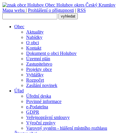
Obec
Holubov
okres Český Krumlov
Mapa webu
|
Prohlášení o přístupnosti
|
RSS
Obec
Aktuality
Nabídky
O obci
Kontakt
Dokument o obci Holubov
Územní plán
Zastupitelstvo
Projekty obce
Vyhlášky
Rozpočet
Zasílání novinek
Úřad
Úřední deska
Povinné informace
e-Podatelna
GDPR
Veřejnoprávní smlouvy
Výroční zprávy
Varovný systém - hlášení místního rozhlasu