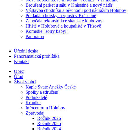
Broušení parket u sálu v Krásetíně a nový nátěr
Výstavba chodníku a přechodu pod nádražím Holubov
Pokládání horských vpustí v Krásetíně
Započala rekonstrukce skautské klubovny
Hřiště v Holubově a koupaliště v Třísově
Komedie "sorry baby!"
Panorama
Úřední deska
Panoramatická prohlídka
Kontakt
Obec
Úřad
Život v obci
Kaple Svaté Anežky České
Spolky a sdružení
Podnikatelé
Kronika
Infocentrum Holubov
Zpravodaj
Ročník 2026
Ročník 2025
Ročník 2024