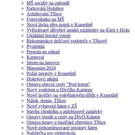
MŠ sociály na zahradě
Parkování Holubov
Asfaltování Třísov
Fotovoltaika na MŠ
Nová lávka přes potok v Krasetíně
Vyřezávaný dřevěný model rozhledny na Kleti v Holu
Ukládání horské vpusti
Rekonstrukce dešťové vodoteče v Třísově
Pyramida
Pergola na odpad
Karneval
Strom na lanovce
Masopust 2024
Požár pergoly v Krasetíně
Hokejové utkání
Oprava obecní cesty "Pod lesem"
Nový vodojem u Dívčího Kamene
Nové lavičky na volejbalovém hřišti v Krasetíně
Nátok, terasa, Třísov
Nové vybavení šaten v ZŠ
Stavba chodníku a autobusové zastávky
Opravy brodů a cesty na Dívčí Kámen
Oprava terasy u hasičské zbrojnice Třísov
Nově zrekonstruované prostory šaten
Nabíječka pro elektrokola