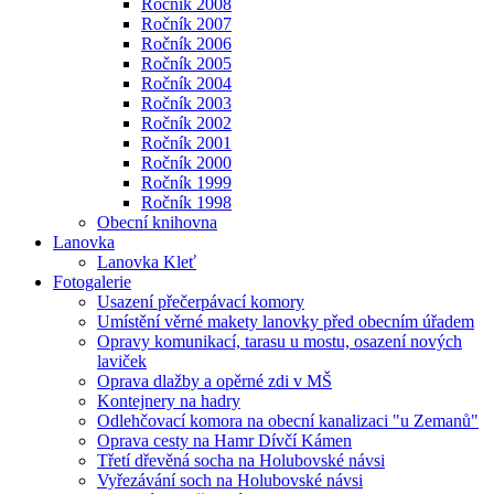
Ročník 2008
Ročník 2007
Ročník 2006
Ročník 2005
Ročník 2004
Ročník 2003
Ročník 2002
Ročník 2001
Ročník 2000
Ročník 1999
Ročník 1998
Obecní knihovna
Lanovka
Lanovka Kleť
Fotogalerie
Usazení přečerpávací komory
Umístění věrné makety lanovky před obecním úřadem
Opravy komunikací, tarasu u mostu, osazení nových
laviček
Oprava dlažby a opěrné zdi v MŠ
Kontejnery na hadry
Odlehčovací komora na obecní kanalizaci "u Zemanů"
Oprava cesty na Hamr Dívčí Kámen
Třetí dřevěná socha na Holubovské návsi
Vyřezávání soch na Holubovské návsi