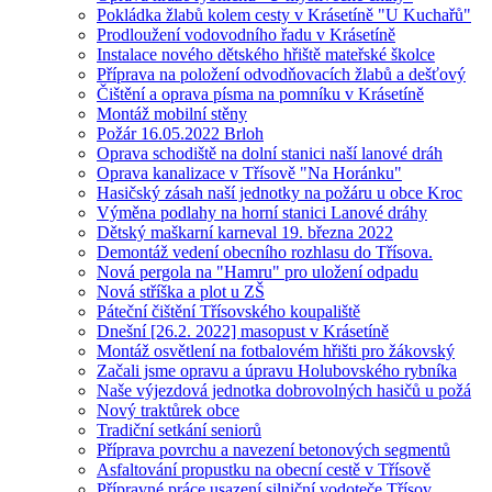
Pokládka žlabů kolem cesty v Krásetíně "U Kuchařů"
Prodloužení vodovodního řadu v Krásetíně
Instalace nového dětského hřiště mateřské školce
Příprava na položení odvodňovacích žlabů a dešťový
Čištění a oprava písma na pomníku v Krásetíně
Montáž mobilní stěny
Požár 16.05.2022 Brloh
Oprava schodiště na dolní stanici naší lanové dráh
Oprava kanalizace v Třísově "Na Horánku"
Hasičský zásah naší jednotky na požáru u obce Kroc
Výměna podlahy na horní stanici Lanové dráhy
Dětský maškarní karneval 19. března 2022
Demontáž vedení obecního rozhlasu do Třísova.
Nová pergola na "Hamru" pro uložení odpadu
Nová stříška a plot u ZŠ
Páteční čištění Třísovského koupaliště
Dnešní [26.2. 2022] masopust v Krásetíně
Montáž osvětlení na fotbalovém hřišti pro žákovský
Začali jsme opravu a úpravu Holubovského rybníka
Naše výjezdová jednotka dobrovolných hasičů u požá
Nový traktůrek obce
Tradiční setkání seniorů
Příprava povrchu a navezení betonových segmentů
Asfaltování propustku na obecní cestě v Třísově
Přípravné práce usazení silniční vodoteče Třísov