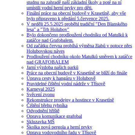
studnu na zahradě naší základní školy a poté na ní
umístili vodní herní prvky pro děti.
Finální práce na obecní budově v Krasetíně, aby vše
bylo připraveno k předání 5.července 2025.
V neděli 25.5.2025 proběhl tradiční "Den Blanského
lesa" a "Trh Holubov"
Bylo dokončeno prodloužení chodníku od Matulků k
zatáčce nad Grafobalem.
Od začátku června probíhá výměna žlabů v potoce přes
Holubovskou náves
Prodloužení chodníku okolo Matulků směrem k zatáčce
nad GRAFOBALEM
Jarní výzdoba našich parků
Práce na obecní budově v Krasetíně se blíží do finále
Úprava cesty k hangáru v Holubově
Pravidelné čištění vodní nádrže v Třísově
Karneval 2025
Svěcení zvonu
Rekonstrukce prodejny a hostince v Krasetíně
Čištění břehu rybníka
Odvodnění hřiště
Oprava komunikace grafobal
Skluzavka MŠ
Školka nová pergola a herní prvky
Oprava vodovodního řadu v Třísově