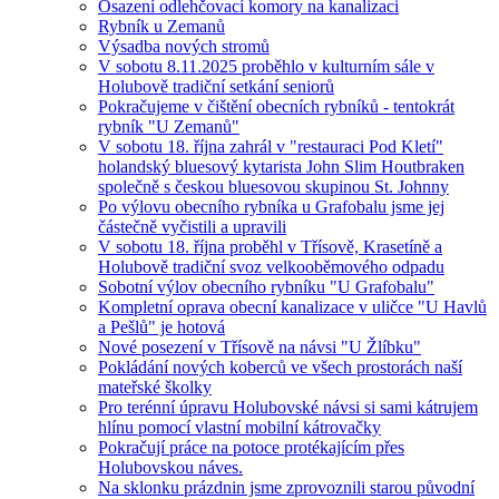
Osazení odlehčovací komory na kanalizaci
Rybník u Zemanů
Výsadba nových stromů
V sobotu 8.11.2025 proběhlo v kulturním sále v
Holubově tradiční setkání seniorů
Pokračujeme v čištění obecních rybníků - tentokrát
rybník "U Zemanů"
V sobotu 18. října zahrál v "restauraci Pod Kletí"
holandský bluesový kytarista John Slim Houtbraken
společně s českou bluesovou skupinou St. Johnny
Po výlovu obecního rybníka u Grafobalu jsme jej
částečně vyčistili a upravili
V sobotu 18. října proběhl v Třísově, Krasetíně a
Holubově tradiční svoz velkooběmového odpadu
Sobotní výlov obecního rybníku "U Grafobalu"
Kompletní oprava obecní kanalizace v uličce "U Havlů
a Pešlů" je hotová
Nové posezení v Třísově na návsi "U Žlíbku"
Pokládání nových koberců ve všech prostorách naší
mateřské školky
Pro terénní úpravu Holubovské návsi si sami kátrujem
hlínu pomocí vlastní mobilní kátrovačky
Pokračují práce na potoce protékajícím přes
Holubovskou náves.
Na sklonku prázdnin jsme zprovoznili starou původní