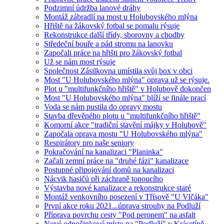
Podzimní údržba lanové dráhy
Montáž zábradlí na most u Holubovského mlýna
Hřiště na žákovský fotbal se pomalu rýsuje
Rekonstrukce další třídy, sborovny a chodby
Středeční bouře a pád stromu na lanovku
Započali práce na hřišti pro žákovský fotbal
Už se nám most rýsuje
Společnost Zásilkovna umístila svůj box v obci
Most "U Holubovského mlýna" oprava už se rýsuje.
Plot u "multifunkčního hřiště" v Holubově dokončen
Most "U Holubovského mlýna" blíží se finále prací
Voda se nám pustila do opravy mostu
Stavba dřevěného plotu u "multifunkčního hřiště"
Komorní akce "tradiční stavění májky v Holubově"
Započala oprava mostu "U Holubovského mlýna"
Respirátory pro naše seniory
Pokračování na kanalizaci "Planinka"
Začali zemní práce na "druhé fázi" kanalizace
Postupné připojování domů na kanalizaci
Nácvik hasičů při záchraně tonoucího
Výstavba nové kanalizace a rekonstrukce staré
Montáž venkovního posezení v Třísově "U Vlčáka"
První akce roku 2021...úprava strouhy na Podluží
Příprava povrchu cesty "Pod peronem" na asfalt
Nové odpočinkové místo na "Podluží" v Krásetíně