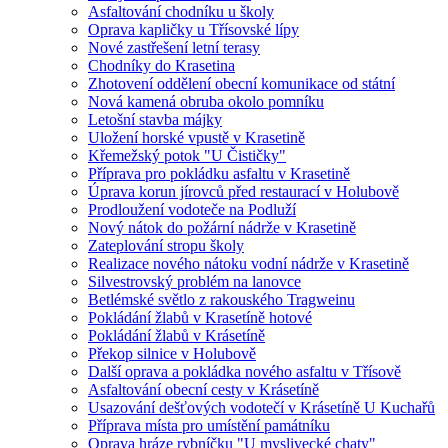
Asfaltování chodníku u školy
Oprava kapličky u Třísovské lípy
Nové zastřešení letní terasy
Chodníky do Krasetina
Zhotovení oddělení obecní komunikace od státní
Nová kamená obruba okolo pomníku
Letošní stavba májky
Uložení horské vpustě v Krasetině
Křemežský potok "U Čističky"
Příprava pro pokládku asfaltu v Krasetině
Úprava korun jírovců před restaurací v Holubově
Prodloužení vodoteče na Podluží
Nový nátok do požární nádrže v Krasetině
Zateplování stropu školy
Realizace nového nátoku vodní nádrže v Krasetině
Silvestrovský problém na lanovce
Betlémské světlo z rakouského Tragweinu
Pokládání žlabů v Krasetíně hotové
Pokládání žlabů v Krásetíně
Překop silnice v Holubově
Další oprava a pokládka nového asfaltu v Třísově
Asfaltování obecní cesty v Krásetíně
Usazování dešťových vodotečí v Krásetíně U Kuchařů
Příprava místa pro umístění památníku
Oprava hráze rybníčku "U myslivecké chaty"