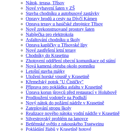
Nátok, terasa, Třísov
Nové vybavení šaten v ZŠ
Stavba chodníku a autobusové zastávky
Opravy brodů a cesty na Dívčí Kámen
Oprava terasy u hasičské zbrojnice Třísov
Nově zrekonstruované prostory šaten
Nabíječka pro elektrokola
Asfaltování chodníku u školy
Oprava kapličky u Třísovské lípy
Nové zastřešení letní terasy
Chodníky do Krasetina
Zhotovení oddělení obecní komunikace od státní
Nová kamená obruba okolo pomníku
Letošní stavba májky
Uložení horské vpustě v Krasetině
Křemežský potok "U Čističky"
Příprava pro pokládku asfaltu v Krasetině
Úprava korun jírovců před restaurací v Holubově
Prodloužení vodoteče na Podluží
Nový nátok do požární nádrže v Krasetině
Zateplování stropu školy
Realizace nového nátoku vodní nádrže v Krasetině
Silvestrovský problém na lanovce
Betlémské světlo z rakouského Tragweinu
Pokládání žlabů v Krasetíně hotové