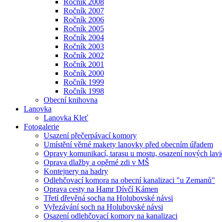
Ročník 2008
Ročník 2007
Ročník 2006
Ročník 2005
Ročník 2004
Ročník 2003
Ročník 2002
Ročník 2001
Ročník 2000
Ročník 1999
Ročník 1998
Obecní knihovna
Lanovka
Lanovka Kleť
Fotogalerie
Usazení přečerpávací komory
Umístění věrné makety lanovky před obecním úřadem
Opravy komunikací, tarasu u mostu, osazení nových lavi
Oprava dlažby a opěrné zdi v MŠ
Kontejnery na hadry
Odlehčovací komora na obecní kanalizaci "u Zemanů"
Oprava cesty na Hamr Dívčí Kámen
Třetí dřevěná socha na Holubovské návsi
Vyřezávání soch na Holubovské návsi
Osazení odlehčovací komory na kanalizaci