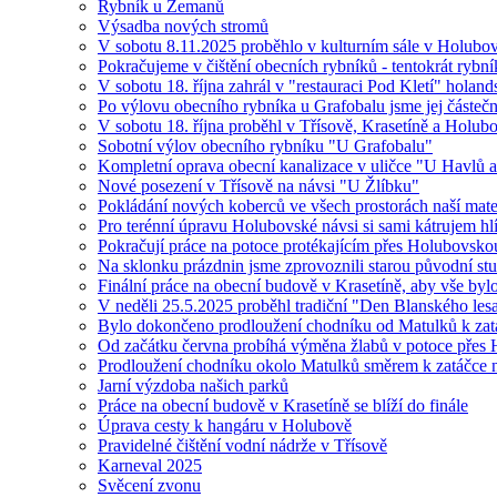
Rybník u Zemanů
Výsadba nových stromů
V sobotu 8.11.2025 proběhlo v kulturním sále v Holubově
Pokračujeme v čištění obecních rybníků - tentokrát ryb
V sobotu 18. října zahrál v "restauraci Pod Kletí" hola
Po výlovu obecního rybníka u Grafobalu jsme jej částečně 
V sobotu 18. října proběhl v Třísově, Krasetíně a Holu
Sobotní výlov obecního rybníku "U Grafobalu"
Kompletní oprava obecní kanalizace v uličce "U Havlů a
Nové posezení v Třísově na návsi "U Žlíbku"
Pokládání nových koberců ve všech prostorách naší mate
Pro terénní úpravu Holubovské návsi si sami kátrujem hl
Pokračují práce na potoce protékajícím přes Holubovsko
Na sklonku prázdnin jsme zprovoznili starou původní stud
Finální práce na obecní budově v Krasetíně, aby vše byl
V neděli 25.5.2025 proběhl tradiční "Den Blanského les
Bylo dokončeno prodloužení chodníku od Matulků k zat
Od začátku června probíhá výměna žlabů v potoce přes
Prodloužení chodníku okolo Matulků směrem k zatá
Jarní výzdoba našich parků
Práce na obecní budově v Krasetíně se blíží do finále
Úprava cesty k hangáru v Holubově
Pravidelné čištění vodní nádrže v Třísově
Karneval 2025
Svěcení zvonu