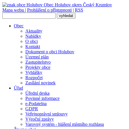
Obec
Holubov
okres Český Krumlov
Mapa webu
|
Prohlášení o přístupnosti
|
RSS
Obec
Aktuality
Nabídky
O obci
Kontakt
Dokument o obci Holubov
Územní plán
Zastupitelstvo
Projekty obce
Vyhlášky
Rozpočet
Zasílání novinek
Úřad
Úřední deska
Povinné informace
e-Podatelna
GDPR
Veřejnoprávní smlouvy
Výroční zprávy
Varovný systém - hlášení místního rozhlasu