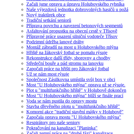
Začali jsme opravu a úpravu Holubovského rybníka
Naše výjezdová jednotka dobrovolných hasičů u požá
Nový traktůrek obce
Tradiční setkání seniorů
Příprava povrchu a navezení betonových segmentů
Asfaltování propustku na obecní cestě v Třísově
Přípravné práce usazení silniční vodoteče Třísov
Podzimní údržba lanové dráhy
Montáž zábradlí na most u Holubovského mlýna
Hřiště na žákovský fotbal se pomalu rýsuje
Rekonstrukce další třídy, sborovny a chodby
Středeční bouře a pád stromu na lanovku
Započali práce na hřišti pro žákovský fotbal
Už se nám most rýsuje
Společnost Zásilkovna umístila svůj box v obci
Most "U Holubovského mlýna" oprava už se rýsuje.
Plot u "multifunkčního hřiště" v Holubově dokončen
Most "U Holubovského mlýna" blíží se finále prací
Voda se nám pustila do opravy mostu
Stavba dřevěného plotu u "multifunkčního hřiště"
Komorní akce "tradiční stavění májky v Holubově"
Započala oprava mostu "U Holubovského mlýna"
Respirátory pro naše seniory
Pokračování na kanalizaci "Planinka"
Začali zemní práce na "druhé fázi" kanalizace