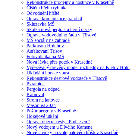
Rekonstrukce prodejny a hostince v Krasetíně
Čištění břehu rybníka
Odvodnění hřiště
Oprava komunikace grafobal
Skluzavka MŠ
Školka nová pergola a herní prvky
Oprava vodovodního řadu v Třísově
MŠ sociály na zahradě
Parkování Holubov
Asfaltování Třísov
Fotovoltaika na MŠ
Nová lávka přes potok v Krasetíně
Vyřezávaný dřevěný model rozhledny na Kleti v Holu
Ukládání horské vpusti
Rekonstrukce dešťové vodoteče v Třísově
Pyramida
Pergola na odpad
Karneval
Strom na lanovce
Masopust 2024
Požár pergoly v Krasetíně
Hokejové utkání
Oprava obecní cesty "Pod lesem"
Nový vodojem u Dívčího Kamene
Nové lavičky na volejbalovém hřišti v Krasetíně