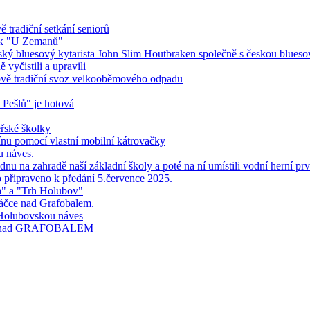
 tradiční setkání seniorů
ník "U Zemanů"
ndský bluesový kytarista John Slim Houtbraken společně s českou blues
vyčistili a upravili
bově tradiční svoz velkooběmového odpadu
 Pešlů" je hotová
řské školky
ínu pomocí vlastní mobilní kátrovačky
u náves.
nu na zahradě naší základní školy a poté na ní umístili vodní herní prv
o připraveno k předání 5.července 2025.
a" a "Trh Holubov"
áčce nad Grafobalem.
 Holubovskou náves
čce nad GRAFOBALEM