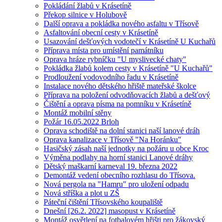
Pokládání žlabů v Krásetíně
Překop silnice v Holubově
Další oprava a pokládka nového asfaltu v Třísově
Asfaltování obecní cesty v Krásetíně
Usazování dešťových vodotečí v Krásetíně U Kuchařů
Příprava místa pro umístění památníku
Oprava hráze rybníčku "U myslivecké chaty"
Pokládka žlabů kolem cesty v Krásetíně "U Kuchařů"
Prodloužení vodovodního řadu v Krásetíně
Instalace nového dětského hřiště mateřské školce
Příprava na položení odvodňovacích žlabů a dešťový
Čištění a oprava písma na pomníku v Krásetíně
Montáž mobilní stěny
Požár 16.05.2022 Brloh
Oprava schodiště na dolní stanici naší lanové dráh
Oprava kanalizace v Třísově "Na Horánku"
Hasičský zásah naší jednotky na požáru u obce Kroc
Výměna podlahy na horní stanici Lanové dráhy
Dětský maškarní karneval 19. března 2022
Demontáž vedení obecního rozhlasu do Třísova.
Nová pergola na "Hamru" pro uložení odpadu
Nová stříška a plot u ZŠ
Páteční čištění Třísovského koupaliště
Dnešní [26.2. 2022] masopust v Krásetíně
Montáž osvětlení na fotbalovém hřišti pro žákovský