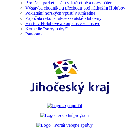
Broušení parket u sálu v Krásetíně a nový nátěr
Výstavba chodníku a přechodu pod nádražím Holubov
Pokládání horských vpustí v Krásetíně
Započala rekonstrukce skautské klubovny
Hřiště v Holubově a koupaliště v Třísově
Komedie "sorry baby!"
Panorama