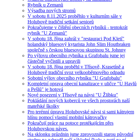
Rybník u Zemanů
Výsadba nových stromů
V sobotu 8.11.2025 proběhlo v kulturním sále v
Holubově tradiční setkání seniorů
Pokračujeme v čištění obecních rybníků - tentokrát
rybník "U Zemanů"
V sobotu 18. října zahrál v "restauraci Pod Kletí"
holandský bluesový kytarista John Slim Houtbraken
společně s českou bluesovou skupinou St. Johnny
Po výlovu obecního rybníka u Grafobalu jsme jej
částečně vyčistili a upravili
V sobotu 18. října proběhl v Třísově, Krasetíně a
Holubově tradiční svoz velkooběmového odpadu
Sobotní výlov obecního rybníku "U Grafobalu"
Kompletní oprava obecní kanalizace v uličce "U Havlů
a Pešlů" je hotová
Nové posezení v Třísově na návsi "U Žlíbku"
Pokládání nových koberců ve všech prostorách naší
mateřské školky
Pro terénní úpravu Holubovské návsi si sami kátrujem
hlínu pomocí vlastní mobilní kátrovačky
Pokračují práce na potoce protékajícím přes
Holubovskou náves.
Na sklonku prázdnin jsme zprovoznili starou původní
studnu na zahradě naší základní školy a poté na ní