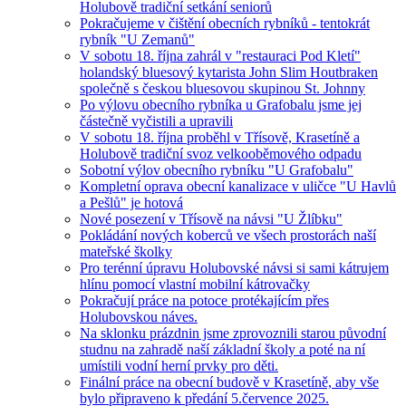
Holubově tradiční setkání seniorů
Pokračujeme v čištění obecních rybníků - tentokrát
rybník "U Zemanů"
V sobotu 18. října zahrál v "restauraci Pod Kletí"
holandský bluesový kytarista John Slim Houtbraken
společně s českou bluesovou skupinou St. Johnny
Po výlovu obecního rybníka u Grafobalu jsme jej
částečně vyčistili a upravili
V sobotu 18. října proběhl v Třísově, Krasetíně a
Holubově tradiční svoz velkooběmového odpadu
Sobotní výlov obecního rybníku "U Grafobalu"
Kompletní oprava obecní kanalizace v uličce "U Havlů
a Pešlů" je hotová
Nové posezení v Třísově na návsi "U Žlíbku"
Pokládání nových koberců ve všech prostorách naší
mateřské školky
Pro terénní úpravu Holubovské návsi si sami kátrujem
hlínu pomocí vlastní mobilní kátrovačky
Pokračují práce na potoce protékajícím přes
Holubovskou náves.
Na sklonku prázdnin jsme zprovoznili starou původní
studnu na zahradě naší základní školy a poté na ní
umístili vodní herní prvky pro děti.
Finální práce na obecní budově v Krasetíně, aby vše
bylo připraveno k předání 5.července 2025.