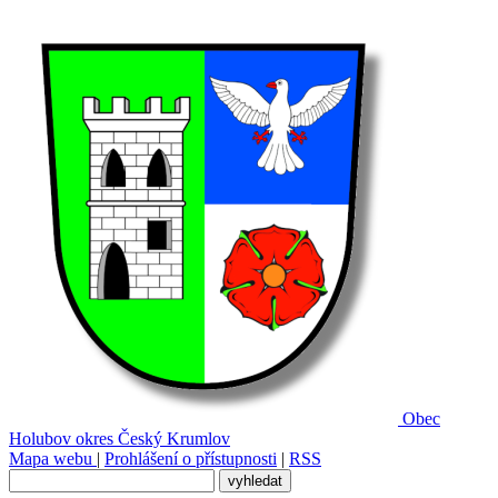
Obec
Holubov
okres Český Krumlov
Mapa webu
|
Prohlášení o přístupnosti
|
RSS