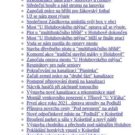
Středeční bouře a pád stromu na lanovku
Započali práce na hřišti pro žákovský fotbal
Už se nám most rýsuje
Společnost Zásilkovna umístila svůj box v obci
Most "U Holubovského mlýna" oprava už se rýsuje.
Plot u "multifunkčního hřiště" v Holubově dokončen
Most "U Holubovského mlýna" blíží se finále prací
Voda se nám pustila do opravy mostu
Stavba dřevěného plotu u "multifunkčního hřiště"
Komorní akce "tradiční stavění májky v Holubově"
Započala oprava mostu "U Holubovského mlýna"
Respirátory pro naše seniory
Pokračování na kanalizaci "Planinka"
Začali zemní práce na "druhé fázi" kanalizace
Postupné připojování domů na kanalizaci
Nácvik hasičů při záchraně tonoucího
Výstavba nové kanalizace a rekonstrukce staré
Montáž venkovního posezení v Třísově "U Vlčáka"
První akce roku 2021...úprava strouhy na Podluží
Příprava povrchu cesty "Pod peronem" na asfalt
Nové odpočinkové místo na "Podluží" v Krásetíně
Broušení parket u sálu v Krásetíně a nový nátěr
Výstavba chodníku a přechodu pod nádražím Holubov
Pokládání horských vpustí v Krásetíně