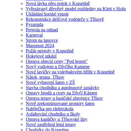
Nová lávka přes potok v Krasetíně
Vyřezávaný dřevěný model rozhledny na Kleti v Holu
Ukládání horské vpusti
Rekonstrukce dešťové vodoteče v Třísově
Pyramida
Pergola na odpad
Karneval
Strom na lanovce
Masopust 2024
Požár pergoly v Krasetíně
Hokejové utkání
Oprava obecní cesty "Pod lesem"
Nový vodojem u Dívčího Kamene
Nové lavičky na volejbalovém hřišti v Krasetíně
Nátok, terasa, Třísov
Nové vybavení šaten v ZŠ
Stavba chodníku a autobusové zastávky
Opravy brodů a cesty na Dívčí Kámen
Oprava terasy u hasičské zbrojnice Třísov
Nově zrekonstruované prostory šaten
Nabíječka pro elektrokola
Asfaltování chodníku u školy
Oprava kapličky u Třísovské lípy
Nové zastřešení letní terasy
Chodníky do Krasetina