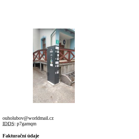
ouholubov@worldmail.cz
IDDS:
p7gamqm
Fakturační údaje