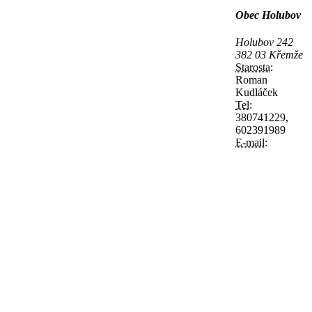
Obec Holubov
Holubov 242
382 03 Křemže
Starosta:
Roman
Kudláček
Tel:
380741229,
602391989
E-mail: