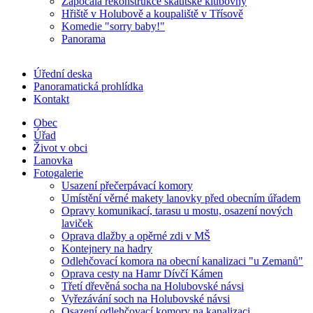
Započala rekonstrukce skautské klubovny
Hřiště v Holubově a koupaliště v Třísově
Komedie "sorry baby!"
Panorama
Úřední deska
Panoramatická prohlídka
Kontakt
Obec
Úřad
Život v obci
Lanovka
Fotogalerie
Usazení přečerpávací komory
Umístění věrné makety lanovky před obecním úřadem
Opravy komunikací, tarasu u mostu, osazení nových
laviček
Oprava dlažby a opěrné zdi v MŠ
Kontejnery na hadry
Odlehčovací komora na obecní kanalizaci "u Zemanů"
Oprava cesty na Hamr Dívčí Kámen
Třetí dřevěná socha na Holubovské návsi
Vyřezávání soch na Holubovské návsi
Osazení odlehčovací komory na kanalizaci