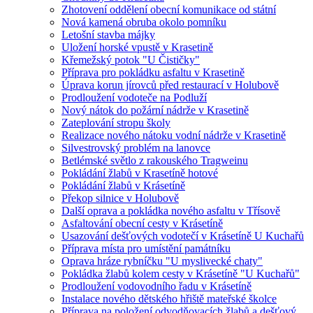
Zhotovení oddělení obecní komunikace od státní
Nová kamená obruba okolo pomníku
Letošní stavba májky
Uložení horské vpustě v Krasetině
Křemežský potok "U Čističky"
Příprava pro pokládku asfaltu v Krasetině
Úprava korun jírovců před restaurací v Holubově
Prodloužení vodoteče na Podluží
Nový nátok do požární nádrže v Krasetině
Zateplování stropu školy
Realizace nového nátoku vodní nádrže v Krasetině
Silvestrovský problém na lanovce
Betlémské světlo z rakouského Tragweinu
Pokládání žlabů v Krasetíně hotové
Pokládání žlabů v Krásetíně
Překop silnice v Holubově
Další oprava a pokládka nového asfaltu v Třísově
Asfaltování obecní cesty v Krásetíně
Usazování dešťových vodotečí v Krásetíně U Kuchařů
Příprava místa pro umístění památníku
Oprava hráze rybníčku "U myslivecké chaty"
Pokládka žlabů kolem cesty v Krásetíně "U Kuchařů"
Prodloužení vodovodního řadu v Krásetíně
Instalace nového dětského hřiště mateřské školce
Příprava na položení odvodňovacích žlabů a dešťový