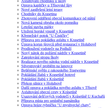
Asfaltování chodníku u školy
Oprava kapličky u Třísovské lípy
Nové zastřešení letní terasy
Chodníky do Krasetina
Zhotovení oddělení obecní komunikace od státní
Nová kamená obruba okolo pomníku
Letošní stavba májky
Uložení horské vpustě v Krasetině
Křemežský potok "U Čističky"
Příprava pro pokládku asfaltu v Krasetině
Úprava korun jírovců před restaurací v Holubově
Prodloužení vodoteče na Podluží
Nový nátok do požární nádrže v Krasetině
Zateplování stropu školy
Realizace nového nátoku vodní nádrže v Krasetině
Silvestrovský problém na lanovce
Betlémské světlo z rakouského Tragweinu
Pokládání žlabů v Krasetíně hotové
Pokládání žlabů v Krásetíně
Překop silnice v Holubově
Další oprava a pokládka nového asfaltu v Třísově
Asfaltování obecní cesty v Krásetíně
Usazování dešťových vodotečí v Krásetíně U Kuchařů
Příprava místa pro umístění památníku
Oprava hráze rybníčku "U myslivecké chaty"