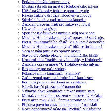
Podzimní údržba lanové dráhy
Montáž zábradlí na most u Holubovského mlýna
Hřiště na žákovský fotbal se pomalu rýsuje
Rekonstrukce další třídy, sborovny a chodby
Středeční bouře a pád stromu na lanovku
Započali práce na hřišti pro žákovský fotbal
Už se nám most rýsuje
Společnost Zásilkovna umístila svůj box v obci
Most "U Holubovského mlýna" oprava už se rýsuje.
Plot u "multifunkčního hřiště" v Holubově dokončen
Most "U Holubovského mlýna" blíží se finále prací
Voda se nám pustila do opravy mostu
Stavba dřevěného plotu u "multifunkčního hřiště"
Komorní akce "tradiční stavění májky v Holubově"
Započala oprava mostu "U Holubovského mlýna"
Respirátory pro naše seniory
Pokračování na kanalizaci "Planinka"
Začali zemní práce na "druhé fázi" kanalizace
Postupné připojování domů na kanalizaci
Nácvik hasičů při záchraně tonoucího
Výstavba nové kanalizace a rekonstrukce staré
Montáž venkovního posezení v Třísově "U Vlčáka"
První akce roku 2021...úprava strouhy na Podluží
Příprava povrchu cesty "Pod peronem" na asfalt
Nové odpočinkové místo na "Podluží" v Krásetíně