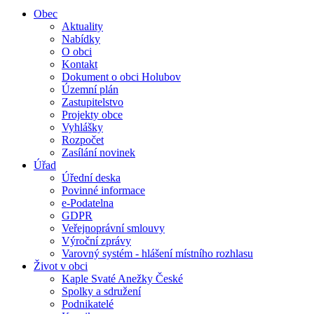
Obec
Aktuality
Nabídky
O obci
Kontakt
Dokument o obci Holubov
Územní plán
Zastupitelstvo
Projekty obce
Vyhlášky
Rozpočet
Zasílání novinek
Úřad
Úřední deska
Povinné informace
e-Podatelna
GDPR
Veřejnoprávní smlouvy
Výroční zprávy
Varovný systém - hlášení místního rozhlasu
Život v obci
Kaple Svaté Anežky České
Spolky a sdružení
Podnikatelé