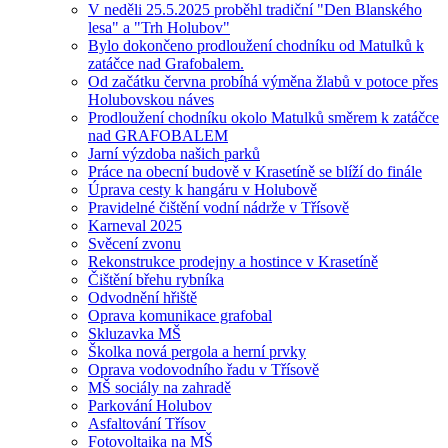
V neděli 25.5.2025 proběhl tradiční "Den Blanského
lesa" a "Trh Holubov"
Bylo dokončeno prodloužení chodníku od Matulků k
zatáčce nad Grafobalem.
Od začátku června probíhá výměna žlabů v potoce přes
Holubovskou náves
Prodloužení chodníku okolo Matulků směrem k zatáčce
nad GRAFOBALEM
Jarní výzdoba našich parků
Práce na obecní budově v Krasetíně se blíží do finále
Úprava cesty k hangáru v Holubově
Pravidelné čištění vodní nádrže v Třísově
Karneval 2025
Svěcení zvonu
Rekonstrukce prodejny a hostince v Krasetíně
Čištění břehu rybníka
Odvodnění hřiště
Oprava komunikace grafobal
Skluzavka MŠ
Školka nová pergola a herní prvky
Oprava vodovodního řadu v Třísově
MŠ sociály na zahradě
Parkování Holubov
Asfaltování Třísov
Fotovoltaika na MŠ