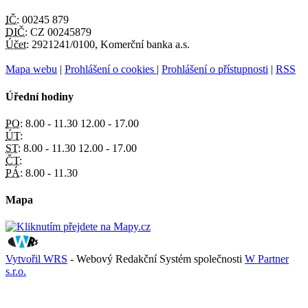
IČ:
00245 879
DIČ:
CZ 00245879
Účet:
2921241/0100, Komerční banka a.s.
Mapa webu
|
Prohlášení o cookies
|
Prohlášení o přístupnosti
|
RSS
Úřední hodiny
PO:
8.00 - 11.30 12.00 - 17.00
ÚT:
ST:
8.00 - 11.30 12.00 - 17.00
ČT:
PÁ:
8.00 - 11.30
Mapa
Vytvořil WRS
- Webový Redakční Systém společnosti
W Partner
s.r.o.