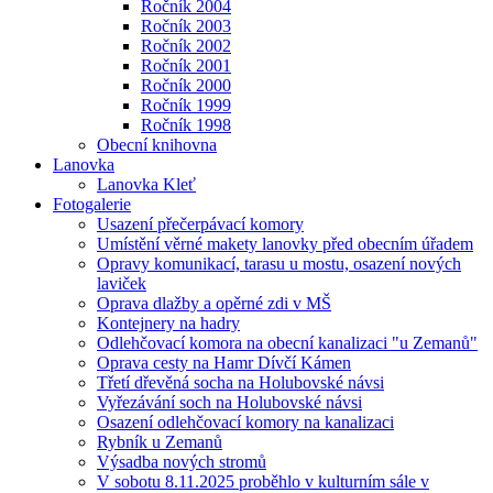
Ročník 2004
Ročník 2003
Ročník 2002
Ročník 2001
Ročník 2000
Ročník 1999
Ročník 1998
Obecní knihovna
Lanovka
Lanovka Kleť
Fotogalerie
Usazení přečerpávací komory
Umístění věrné makety lanovky před obecním úřadem
Opravy komunikací, tarasu u mostu, osazení nových
laviček
Oprava dlažby a opěrné zdi v MŠ
Kontejnery na hadry
Odlehčovací komora na obecní kanalizaci "u Zemanů"
Oprava cesty na Hamr Dívčí Kámen
Třetí dřevěná socha na Holubovské návsi
Vyřezávání soch na Holubovské návsi
Osazení odlehčovací komory na kanalizaci
Rybník u Zemanů
Výsadba nových stromů
V sobotu 8.11.2025 proběhlo v kulturním sále v