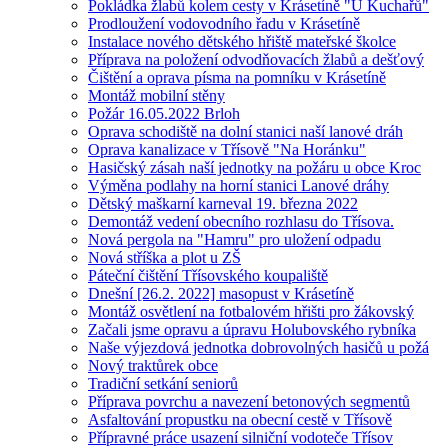
Pokládka žlabů kolem cesty v Krásetíně "U Kuchařů"
Prodloužení vodovodního řadu v Krásetíně
Instalace nového dětského hřiště mateřské školce
Příprava na položení odvodňovacích žlabů a dešťový
Čištění a oprava písma na pomníku v Krásetíně
Montáž mobilní stěny
Požár 16.05.2022 Brloh
Oprava schodiště na dolní stanici naší lanové dráh
Oprava kanalizace v Třísově "Na Horánku"
Hasičský zásah naší jednotky na požáru u obce Kroc
Výměna podlahy na horní stanici Lanové dráhy
Dětský maškarní karneval 19. března 2022
Demontáž vedení obecního rozhlasu do Třísova.
Nová pergola na "Hamru" pro uložení odpadu
Nová stříška a plot u ZŠ
Páteční čištění Třísovského koupaliště
Dnešní [26.2. 2022] masopust v Krásetíně
Montáž osvětlení na fotbalovém hřišti pro žákovský
Začali jsme opravu a úpravu Holubovského rybníka
Naše výjezdová jednotka dobrovolných hasičů u požá
Nový traktůrek obce
Tradiční setkání seniorů
Příprava povrchu a navezení betonových segmentů
Asfaltování propustku na obecní cestě v Třísově
Přípravné práce usazení silniční vodoteče Třísov