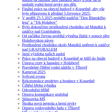
umístili vodní herní prvky pro děti.
Finální práce na obecní budově v Krasetíně, aby vše
bylo připraveno k předání 5.července 2025.
V neděli 25.5.2025 proběhl tradiční "Den Blanského
lesa" a "Trh Holubov"
Bylo dokončeno prodloužení chodníku od Matulků k
zatáčce nad Grafobalem.
Od začátku června probíhá výměna žlabů v potoce přes
Holubovskou náves
Prodloužení chodníku okolo Matulků směrem k zatáčce
nad GRAFOBALEM
Jarní výzdoba našich parků
Práce na obecní budově v Krasetíně se blíží do finále
Úprava cesty k hangáru v Holubově
Pravidelné čištění vodní nádrže v Třísově
Karneval 2025
Svěcení zvonu
Rekonstrukce prodejny a hostince v Krasetíně
Čištění břehu rybníka
Odvodnění hřiště
Oprava komunikace grafobal
Skluzavka MŠ
Školka nová pergola a herní prvky
Oprava vodovodního řadu v Třísově