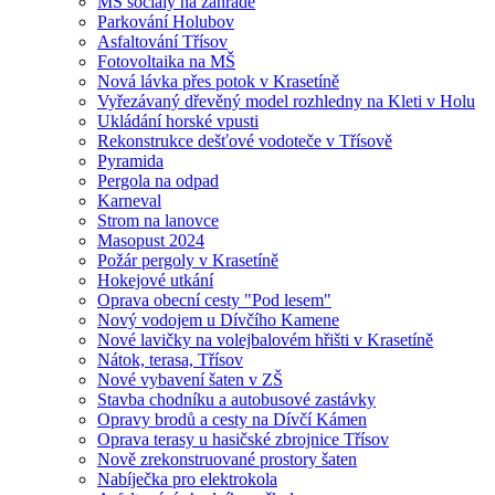
MŠ sociály na zahradě
Parkování Holubov
Asfaltování Třísov
Fotovoltaika na MŠ
Nová lávka přes potok v Krasetíně
Vyřezávaný dřevěný model rozhledny na Kleti v Holu
Ukládání horské vpusti
Rekonstrukce dešťové vodoteče v Třísově
Pyramida
Pergola na odpad
Karneval
Strom na lanovce
Masopust 2024
Požár pergoly v Krasetíně
Hokejové utkání
Oprava obecní cesty "Pod lesem"
Nový vodojem u Dívčího Kamene
Nové lavičky na volejbalovém hřišti v Krasetíně
Nátok, terasa, Třísov
Nové vybavení šaten v ZŠ
Stavba chodníku a autobusové zastávky
Opravy brodů a cesty na Dívčí Kámen
Oprava terasy u hasičské zbrojnice Třísov
Nově zrekonstruované prostory šaten
Nabíječka pro elektrokola