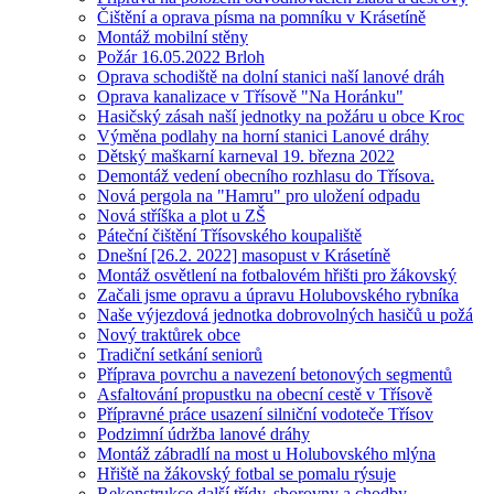
Čištění a oprava písma na pomníku v Krásetíně
Montáž mobilní stěny
Požár 16.05.2022 Brloh
Oprava schodiště na dolní stanici naší lanové dráh
Oprava kanalizace v Třísově "Na Horánku"
Hasičský zásah naší jednotky na požáru u obce Kroc
Výměna podlahy na horní stanici Lanové dráhy
Dětský maškarní karneval 19. března 2022
Demontáž vedení obecního rozhlasu do Třísova.
Nová pergola na "Hamru" pro uložení odpadu
Nová stříška a plot u ZŠ
Páteční čištění Třísovského koupaliště
Dnešní [26.2. 2022] masopust v Krásetíně
Montáž osvětlení na fotbalovém hřišti pro žákovský
Začali jsme opravu a úpravu Holubovského rybníka
Naše výjezdová jednotka dobrovolných hasičů u požá
Nový traktůrek obce
Tradiční setkání seniorů
Příprava povrchu a navezení betonových segmentů
Asfaltování propustku na obecní cestě v Třísově
Přípravné práce usazení silniční vodoteče Třísov
Podzimní údržba lanové dráhy
Montáž zábradlí na most u Holubovského mlýna
Hřiště na žákovský fotbal se pomalu rýsuje
Rekonstrukce další třídy, sborovny a chodby