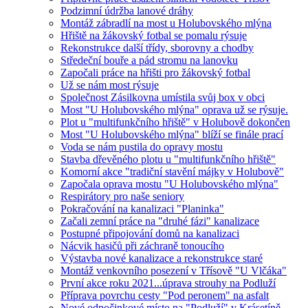
Podzimní údržba lanové dráhy
Montáž zábradlí na most u Holubovského mlýna
Hřiště na žákovský fotbal se pomalu rýsuje
Rekonstrukce další třídy, sborovny a chodby
Středeční bouře a pád stromu na lanovku
Započali práce na hřišti pro žákovský fotbal
Už se nám most rýsuje
Společnost Zásilkovna umístila svůj box v obci
Most "U Holubovského mlýna" oprava už se rýsuje.
Plot u "multifunkčního hřiště" v Holubově dokončen
Most "U Holubovského mlýna" blíží se finále prací
Voda se nám pustila do opravy mostu
Stavba dřevěného plotu u "multifunkčního hřiště"
Komorní akce "tradiční stavění májky v Holubově"
Započala oprava mostu "U Holubovského mlýna"
Respirátory pro naše seniory
Pokračování na kanalizaci "Planinka"
Začali zemní práce na "druhé fázi" kanalizace
Postupné připojování domů na kanalizaci
Nácvik hasičů při záchraně tonoucího
Výstavba nové kanalizace a rekonstrukce staré
Montáž venkovního posezení v Třísově "U Vlčáka"
První akce roku 2021...úprava strouhy na Podluží
Příprava povrchu cesty "Pod peronem" na asfalt
Nové odpočinkové místo na "Podluží" v Krásetíně