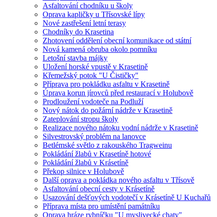
Asfaltování chodníku u školy
Oprava kapličky u Třísovské lípy
Nové zastřešení letní terasy
Chodníky do Krasetina
Zhotovení oddělení obecní komunikace od státní
Nová kamená obruba okolo pomníku
Letošní stavba májky
Uložení horské vpustě v Krasetině
Křemežský potok "U Čističky"
Příprava pro pokládku asfaltu v Krasetině
Úprava korun jírovců před restaurací v Holubově
Prodloužení vodoteče na Podluží
Nový nátok do požární nádrže v Krasetině
Zateplování stropu školy
Realizace nového nátoku vodní nádrže v Krasetině
Silvestrovský problém na lanovce
Betlémské světlo z rakouského Tragweinu
Pokládání žlabů v Krasetíně hotové
Pokládání žlabů v Krásetíně
Překop silnice v Holubově
Další oprava a pokládka nového asfaltu v Třísově
Asfaltování obecní cesty v Krásetíně
Usazování dešťových vodotečí v Krásetíně U Kuchařů
Příprava místa pro umístění památníku
Oprava hráze rybníčku "U myslivecké chaty"