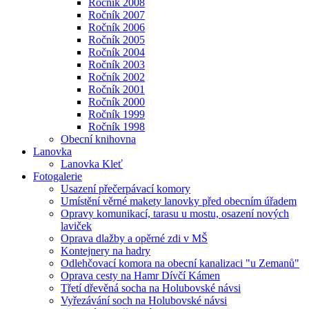
Ročník 2008
Ročník 2007
Ročník 2006
Ročník 2005
Ročník 2004
Ročník 2003
Ročník 2002
Ročník 2001
Ročník 2000
Ročník 1999
Ročník 1998
Obecní knihovna
Lanovka
Lanovka Kleť
Fotogalerie
Usazení přečerpávací komory
Umístění věrné makety lanovky před obecním úřadem
Opravy komunikací, tarasu u mostu, osazení nových
laviček
Oprava dlažby a opěrné zdi v MŠ
Kontejnery na hadry
Odlehčovací komora na obecní kanalizaci "u Zemanů"
Oprava cesty na Hamr Dívčí Kámen
Třetí dřevěná socha na Holubovské návsi
Vyřezávání soch na Holubovské návsi