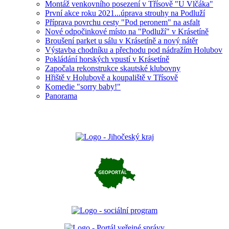
Montáž venkovního posezení v Třísově "U Vlčáka"
První akce roku 2021...úprava strouhy na Podluží
Příprava povrchu cesty "Pod peronem" na asfalt
Nové odpočinkové místo na "Podluží" v Krásetíně
Broušení parket u sálu v Krásetíně a nový nátěr
Výstavba chodníku a přechodu pod nádražím Holubov
Pokládání horských vpustí v Krásetíně
Započala rekonstrukce skautské klubovny
Hřiště v Holubově a koupaliště v Třísově
Komedie "sorry baby!"
Panorama