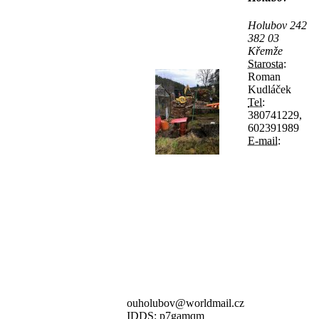
Holubov 242
382 03
Křemže
Starosta:
Roman
Kudláček
Tel:
380741229,
602391989
E-mail:
ouholubov@worldmail.cz
IDDS:
p7gamqm