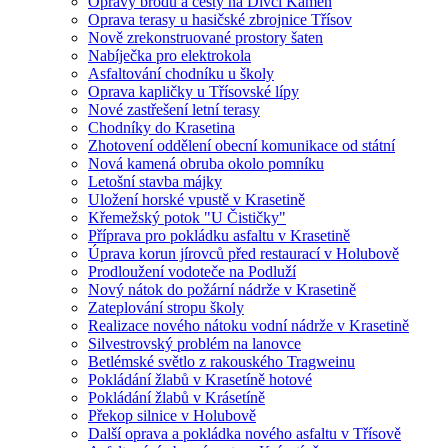
Opravy brodů a cesty na Dívčí Kámen
Oprava terasy u hasičské zbrojnice Třísov
Nově zrekonstruované prostory šaten
Nabíječka pro elektrokola
Asfaltování chodníku u školy
Oprava kapličky u Třísovské lípy
Nové zastřešení letní terasy
Chodníky do Krasetina
Zhotovení oddělení obecní komunikace od státní
Nová kamená obruba okolo pomníku
Letošní stavba májky
Uložení horské vpustě v Krasetině
Křemežský potok "U Čističky"
Příprava pro pokládku asfaltu v Krasetině
Úprava korun jírovců před restaurací v Holubově
Prodloužení vodoteče na Podluží
Nový nátok do požární nádrže v Krasetině
Zateplování stropu školy
Realizace nového nátoku vodní nádrže v Krasetině
Silvestrovský problém na lanovce
Betlémské světlo z rakouského Tragweinu
Pokládání žlabů v Krasetíně hotové
Pokládání žlabů v Krásetíně
Překop silnice v Holubově
Další oprava a pokládka nového asfaltu v Třísově