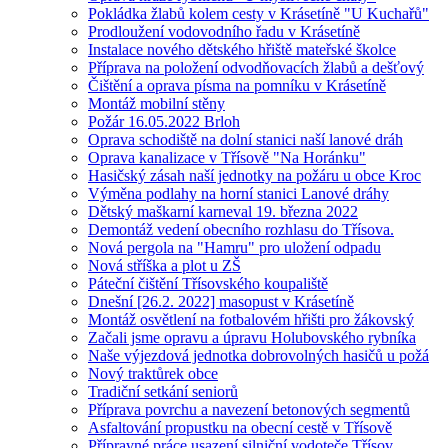
Pokládka žlabů kolem cesty v Krásetíně "U Kuchařů"
Prodloužení vodovodního řadu v Krásetíně
Instalace nového dětského hřiště mateřské školce
Příprava na položení odvodňovacích žlabů a dešťový
Čištění a oprava písma na pomníku v Krásetíně
Montáž mobilní stěny
Požár 16.05.2022 Brloh
Oprava schodiště na dolní stanici naší lanové dráh
Oprava kanalizace v Třísově "Na Horánku"
Hasičský zásah naší jednotky na požáru u obce Kroc
Výměna podlahy na horní stanici Lanové dráhy
Dětský maškarní karneval 19. března 2022
Demontáž vedení obecního rozhlasu do Třísova.
Nová pergola na "Hamru" pro uložení odpadu
Nová stříška a plot u ZŠ
Páteční čištění Třísovského koupaliště
Dnešní [26.2. 2022] masopust v Krásetíně
Montáž osvětlení na fotbalovém hřišti pro žákovský
Začali jsme opravu a úpravu Holubovského rybníka
Naše výjezdová jednotka dobrovolných hasičů u požá
Nový traktůrek obce
Tradiční setkání seniorů
Příprava povrchu a navezení betonových segmentů
Asfaltování propustku na obecní cestě v Třísově
Přípravné práce usazení silniční vodoteče Třísov