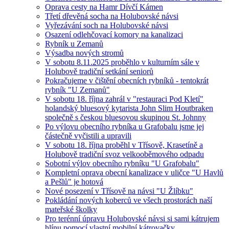
Oprava cesty na Hamr Dívčí Kámen
Třetí dřevěná socha na Holubovské návsi
Vyřezávání soch na Holubovské návsi
Osazení odlehčovací komory na kanalizaci
Rybník u Zemanů
Výsadba nových stromů
V sobotu 8.11.2025 proběhlo v kulturním sále v
Holubově tradiční setkání seniorů
Pokračujeme v čištění obecních rybníků - tentokrát
rybník "U Zemanů"
V sobotu 18. října zahrál v "restauraci Pod Kletí"
holandský bluesový kytarista John Slim Houtbraken
společně s českou bluesovou skupinou St. Johnny
Po výlovu obecního rybníka u Grafobalu jsme jej
částečně vyčistili a upravili
V sobotu 18. října proběhl v Třísově, Krasetíně a
Holubově tradiční svoz velkooběmového odpadu
Sobotní výlov obecního rybníku "U Grafobalu"
Kompletní oprava obecní kanalizace v uličce "U Havlů
a Pešlů" je hotová
Nové posezení v Třísově na návsi "U Žlíbku"
Pokládání nových koberců ve všech prostorách naší
mateřské školky
Pro terénní úpravu Holubovské návsi si sami kátrujem
hlínu pomocí vlastní mobilní kátrovačky