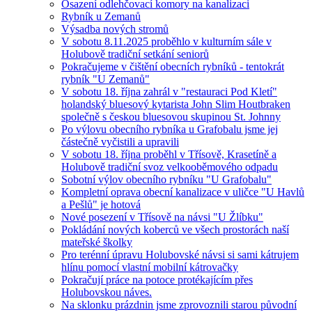
Osazení odlehčovací komory na kanalizaci
Rybník u Zemanů
Výsadba nových stromů
V sobotu 8.11.2025 proběhlo v kulturním sále v
Holubově tradiční setkání seniorů
Pokračujeme v čištění obecních rybníků - tentokrát
rybník "U Zemanů"
V sobotu 18. října zahrál v "restauraci Pod Kletí"
holandský bluesový kytarista John Slim Houtbraken
společně s českou bluesovou skupinou St. Johnny
Po výlovu obecního rybníka u Grafobalu jsme jej
částečně vyčistili a upravili
V sobotu 18. října proběhl v Třísově, Krasetíně a
Holubově tradiční svoz velkooběmového odpadu
Sobotní výlov obecního rybníku "U Grafobalu"
Kompletní oprava obecní kanalizace v uličce "U Havlů
a Pešlů" je hotová
Nové posezení v Třísově na návsi "U Žlíbku"
Pokládání nových koberců ve všech prostorách naší
mateřské školky
Pro terénní úpravu Holubovské návsi si sami kátrujem
hlínu pomocí vlastní mobilní kátrovačky
Pokračují práce na potoce protékajícím přes
Holubovskou náves.
Na sklonku prázdnin jsme zprovoznili starou původní