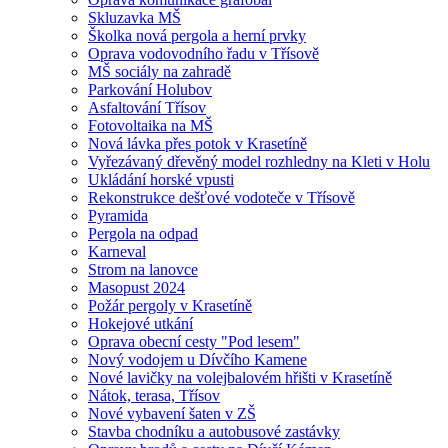
Skluzavka MŠ
Školka nová pergola a herní prvky
Oprava vodovodního řadu v Třísově
MŠ sociály na zahradě
Parkování Holubov
Asfaltování Třísov
Fotovoltaika na MŠ
Nová lávka přes potok v Krasetíně
Vyřezávaný dřevěný model rozhledny na Kleti v Holu
Ukládání horské vpusti
Rekonstrukce dešťové vodoteče v Třísově
Pyramida
Pergola na odpad
Karneval
Strom na lanovce
Masopust 2024
Požár pergoly v Krasetíně
Hokejové utkání
Oprava obecní cesty "Pod lesem"
Nový vodojem u Dívčího Kamene
Nové lavičky na volejbalovém hřišti v Krasetíně
Nátok, terasa, Třísov
Nové vybavení šaten v ZŠ
Stavba chodníku a autobusové zastávky