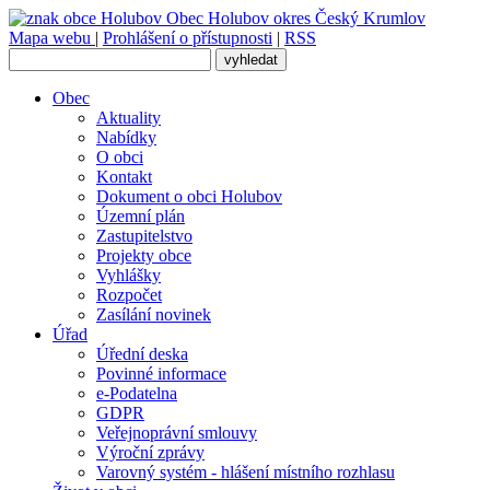
Obec
Holubov
okres Český Krumlov
Mapa webu
|
Prohlášení o přístupnosti
|
RSS
Obec
Aktuality
Nabídky
O obci
Kontakt
Dokument o obci Holubov
Územní plán
Zastupitelstvo
Projekty obce
Vyhlášky
Rozpočet
Zasílání novinek
Úřad
Úřední deska
Povinné informace
e-Podatelna
GDPR
Veřejnoprávní smlouvy
Výroční zprávy
Varovný systém - hlášení místního rozhlasu