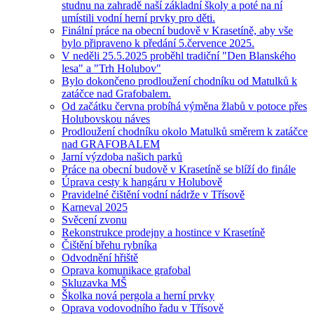
studnu na zahradě naší základní školy a poté na ní
umístili vodní herní prvky pro děti.
Finální práce na obecní budově v Krasetíně, aby vše
bylo připraveno k předání 5.července 2025.
V neděli 25.5.2025 proběhl tradiční "Den Blanského
lesa" a "Trh Holubov"
Bylo dokončeno prodloužení chodníku od Matulků k
zatáčce nad Grafobalem.
Od začátku června probíhá výměna žlabů v potoce přes
Holubovskou náves
Prodloužení chodníku okolo Matulků směrem k zatáčce
nad GRAFOBALEM
Jarní výzdoba našich parků
Práce na obecní budově v Krasetíně se blíží do finále
Úprava cesty k hangáru v Holubově
Pravidelné čištění vodní nádrže v Třísově
Karneval 2025
Svěcení zvonu
Rekonstrukce prodejny a hostince v Krasetíně
Čištění břehu rybníka
Odvodnění hřiště
Oprava komunikace grafobal
Skluzavka MŠ
Školka nová pergola a herní prvky
Oprava vodovodního řadu v Třísově