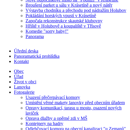
Broušení parket u sálu v Krásetíně a nový nátěr
Výstavba chodníku a přechodu pod nádražím Holubov
Pokládání horských vpustí v Krásetíně
Započala rekonstrukce skautské klubovny
Hřiště v Holubově a koupaliště v Třísově
Komedie "sorry baby!"
Panorama
Úřední deska
Panoramatická prohlídka
Kontakt
Obec
Úřad
Život v obci
Lanovka
Fotogalerie
Usazení přečerpávací komory
Umístění věrné makety lanovky před obecním úřadem
Opravy komunikací, tarasu u mostu, osazení nových
laviček
Oprava dlažby a opěrné zdi v MŠ
Kontejnery na hadry
Odlehčovací komora na obecní kanalizaci "u Zemanů"