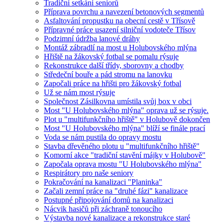
Tradiční setkání seniorů
Příprava povrchu a navezení betonových segmentů
Asfaltování propustku na obecní cestě v Třísově
Přípravné práce usazení silniční vodoteče Třísov
Podzimní údržba lanové dráhy
Montáž zábradlí na most u Holubovského mlýna
Hřiště na žákovský fotbal se pomalu rýsuje
Rekonstrukce další třídy, sborovny a chodby
Středeční bouře a pád stromu na lanovku
Započali práce na hřišti pro žákovský fotbal
Už se nám most rýsuje
Společnost Zásilkovna umístila svůj box v obci
Most "U Holubovského mlýna" oprava už se rýsuje.
Plot u "multifunkčního hřiště" v Holubově dokončen
Most "U Holubovského mlýna" blíží se finále prací
Voda se nám pustila do opravy mostu
Stavba dřevěného plotu u "multifunkčního hřiště"
Komorní akce "tradiční stavění májky v Holubově"
Započala oprava mostu "U Holubovského mlýna"
Respirátory pro naše seniory
Pokračování na kanalizaci "Planinka"
Začali zemní práce na "druhé fázi" kanalizace
Postupné připojování domů na kanalizaci
Nácvik hasičů při záchraně tonoucího
Výstavba nové kanalizace a rekonstrukce staré