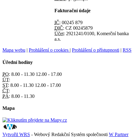
Fakturační údaje
IČ:
00245 879
DIČ:
CZ 00245879
Účet:
2921241/0100, Komerční banka
a.s.
Mapa webu
|
Prohlášení o cookies
|
Prohlášení o přístupnosti
|
RSS
Úřední hodiny
PO:
8.00 - 11.30 12.00 - 17.00
ÚT:
ST:
8.00 - 11.30 12.00 - 17.00
ČT:
PÁ:
8.00 - 11.30
Mapa
Vytvořil WRS
- Webový Redakční Systém společnosti
W Partner