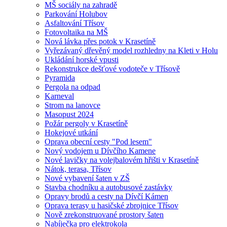
MŠ sociály na zahradě
Parkování Holubov
Asfaltování Třísov
Fotovoltaika na MŠ
Nová lávka přes potok v Krasetíně
Vyřezávaný dřevěný model rozhledny na Kleti v Holu
Ukládání horské vpusti
Rekonstrukce dešťové vodoteče v Třísově
Pyramida
Pergola na odpad
Karneval
Strom na lanovce
Masopust 2024
Požár pergoly v Krasetíně
Hokejové utkání
Oprava obecní cesty "Pod lesem"
Nový vodojem u Dívčího Kamene
Nové lavičky na volejbalovém hřišti v Krasetíně
Nátok, terasa, Třísov
Nové vybavení šaten v ZŠ
Stavba chodníku a autobusové zastávky
Opravy brodů a cesty na Dívčí Kámen
Oprava terasy u hasičské zbrojnice Třísov
Nově zrekonstruované prostory šaten
Nabíječka pro elektrokola