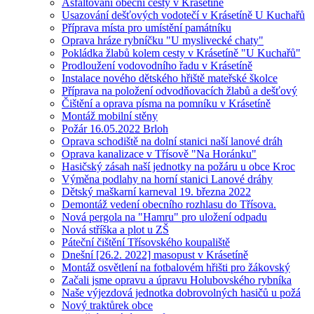
Asfaltování obecní cesty v Krásetíně
Usazování dešťových vodotečí v Krásetíně U Kuchařů
Příprava místa pro umístění památníku
Oprava hráze rybníčku "U myslivecké chaty"
Pokládka žlabů kolem cesty v Krásetíně "U Kuchařů"
Prodloužení vodovodního řadu v Krásetíně
Instalace nového dětského hřiště mateřské školce
Příprava na položení odvodňovacích žlabů a dešťový
Čištění a oprava písma na pomníku v Krásetíně
Montáž mobilní stěny
Požár 16.05.2022 Brloh
Oprava schodiště na dolní stanici naší lanové dráh
Oprava kanalizace v Třísově "Na Horánku"
Hasičský zásah naší jednotky na požáru u obce Kroc
Výměna podlahy na horní stanici Lanové dráhy
Dětský maškarní karneval 19. března 2022
Demontáž vedení obecního rozhlasu do Třísova.
Nová pergola na "Hamru" pro uložení odpadu
Nová stříška a plot u ZŠ
Páteční čištění Třísovského koupaliště
Dnešní [26.2. 2022] masopust v Krásetíně
Montáž osvětlení na fotbalovém hřišti pro žákovský
Začali jsme opravu a úpravu Holubovského rybníka
Naše výjezdová jednotka dobrovolných hasičů u požá
Nový traktůrek obce