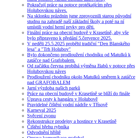
Pokračují práce na potoce protékajícím přes
Holubovskou náves.
Na sklonku prázdnin jsme zprovoznili starou původní
studnu na zahradě naší základní školy a poté na ní
umístili vodní herní prvky pro děti.
Finální práce na obecní budově v Krasetíně, aby vše
bylo připraveno k předání 5.července 2025.
V neděli 25.5.2025 proběhl tradiční "Den Blanského
lesa" a "Trh Holubov"
Bylo dokončeno prodloužení chodníku od Matulků k
zatáčce nad Grafobalem.
Od začátku června probíhá výměna žlabů v potoce přes
Holubovskou náves
Prodloužení chodníku okolo Matulků směrem k zatáčce
nad GRAFOBALEM
Jarní výzdoba našich parků
Práce na obecní budově v Krasetíně se blíží do finále
Úprava cesty k hangáru v Holubově
Pravidelné čištění vodní nádrže v Třísově
Karneval 2025
Svěcení zvonu
Rekonstrukce prodejny a hostince v Krasetíně
Čištění břehu rybníka
Odvodnění hřiště
Oprava komunikace grafobal