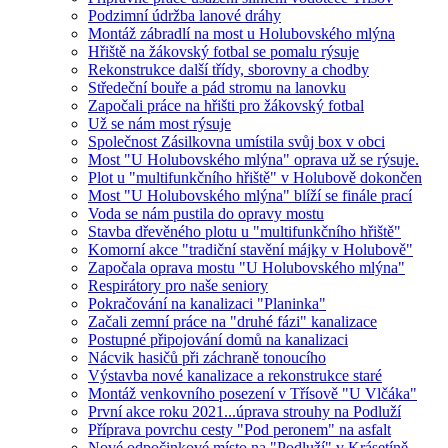
Podzimní údržba lanové dráhy
Montáž zábradlí na most u Holubovského mlýna
Hřiště na žákovský fotbal se pomalu rýsuje
Rekonstrukce další třídy, sborovny a chodby
Středeční bouře a pád stromu na lanovku
Započali práce na hřišti pro žákovský fotbal
Už se nám most rýsuje
Společnost Zásilkovna umístila svůj box v obci
Most "U Holubovského mlýna" oprava už se rýsuje.
Plot u "multifunkčního hřiště" v Holubově dokončen
Most "U Holubovského mlýna" blíží se finále prací
Voda se nám pustila do opravy mostu
Stavba dřevěného plotu u "multifunkčního hřiště"
Komorní akce "tradiční stavění májky v Holubově"
Započala oprava mostu "U Holubovského mlýna"
Respirátory pro naše seniory
Pokračování na kanalizaci "Planinka"
Začali zemní práce na "druhé fázi" kanalizace
Postupné připojování domů na kanalizaci
Nácvik hasičů při záchraně tonoucího
Výstavba nové kanalizace a rekonstrukce staré
Montáž venkovního posezení v Třísově "U Vlčáka"
První akce roku 2021...úprava strouhy na Podluží
Příprava povrchu cesty "Pod peronem" na asfalt
Nové odpočinkové místo na "Podluží" v Krásetíně