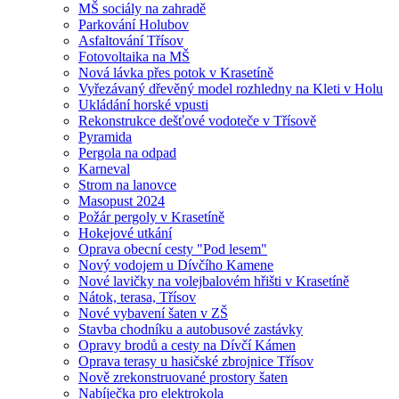
MŠ sociály na zahradě
Parkování Holubov
Asfaltování Třísov
Fotovoltaika na MŠ
Nová lávka přes potok v Krasetíně
Vyřezávaný dřevěný model rozhledny na Kleti v Holu
Ukládání horské vpusti
Rekonstrukce dešťové vodoteče v Třísově
Pyramida
Pergola na odpad
Karneval
Strom na lanovce
Masopust 2024
Požár pergoly v Krasetíně
Hokejové utkání
Oprava obecní cesty "Pod lesem"
Nový vodojem u Dívčího Kamene
Nové lavičky na volejbalovém hřišti v Krasetíně
Nátok, terasa, Třísov
Nové vybavení šaten v ZŠ
Stavba chodníku a autobusové zastávky
Opravy brodů a cesty na Dívčí Kámen
Oprava terasy u hasičské zbrojnice Třísov
Nově zrekonstruované prostory šaten
Nabíječka pro elektrokola