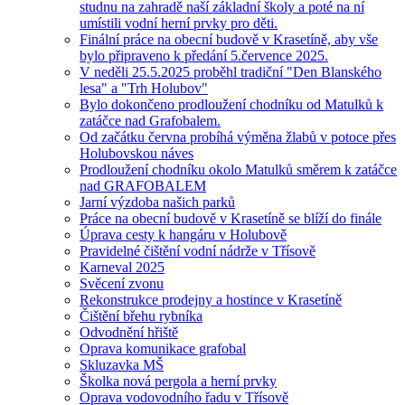
studnu na zahradě naší základní školy a poté na ní
umístili vodní herní prvky pro děti.
Finální práce na obecní budově v Krasetíně, aby vše
bylo připraveno k předání 5.července 2025.
V neděli 25.5.2025 proběhl tradiční "Den Blanského
lesa" a "Trh Holubov"
Bylo dokončeno prodloužení chodníku od Matulků k
zatáčce nad Grafobalem.
Od začátku června probíhá výměna žlabů v potoce přes
Holubovskou náves
Prodloužení chodníku okolo Matulků směrem k zatáčce
nad GRAFOBALEM
Jarní výzdoba našich parků
Práce na obecní budově v Krasetíně se blíží do finále
Úprava cesty k hangáru v Holubově
Pravidelné čištění vodní nádrže v Třísově
Karneval 2025
Svěcení zvonu
Rekonstrukce prodejny a hostince v Krasetíně
Čištění břehu rybníka
Odvodnění hřiště
Oprava komunikace grafobal
Skluzavka MŠ
Školka nová pergola a herní prvky
Oprava vodovodního řadu v Třísově