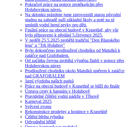
Pokračují práce na potoce protékajícím přes
Holubovskou náves.
Na sklonku prázdnin jsme zprovoznili starou původní
studnu na zahradě naší základní školy a poté na ní
umístili vodní herní prvky pro děti.
Finální práce na obecní budově v Krasetíně, aby vše
bylo připraveno k předání 5.července 2025.
V neděli 25.5.2025 proběhl tradiční "Den Blanského
lesa" a "Trh Holubov"
Bylo dokončeno prodloužení chodníku od Matulků k
zatáčce nad Grafobalem.
Od začátku června probíhá výměna žlabů v potoce přes
Holubovskou náves
Prodloužení chodníku okolo Matulků směrem k zatáčce
nad GRAFOBALEM
Jarní výzdoba našich parků
Práce na obecní budově v Krasetíně se blíží do finále
Úprava cesty k hangáru v Holubově
Pravidelné čištění vodní nádrže v Třísově
Karneval 2025
Svěcení zvonu
Rekonstrukce prodejny a hostince v Krasetíně
Čištění břehu rybníka
Odvodnění hřiště
Oprava komunikace grafobal