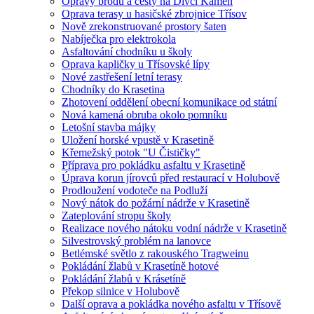
Opravy brodů a cesty na Dívčí Kámen
Oprava terasy u hasičské zbrojnice Třísov
Nově zrekonstruované prostory šaten
Nabíječka pro elektrokola
Asfaltování chodníku u školy
Oprava kapličky u Třísovské lípy
Nové zastřešení letní terasy
Chodníky do Krasetina
Zhotovení oddělení obecní komunikace od státní
Nová kamená obruba okolo pomníku
Letošní stavba májky
Uložení horské vpustě v Krasetině
Křemežský potok "U Čističky"
Příprava pro pokládku asfaltu v Krasetině
Úprava korun jírovců před restaurací v Holubově
Prodloužení vodoteče na Podluží
Nový nátok do požární nádrže v Krasetině
Zateplování stropu školy
Realizace nového nátoku vodní nádrže v Krasetině
Silvestrovský problém na lanovce
Betlémské světlo z rakouského Tragweinu
Pokládání žlabů v Krasetíně hotové
Pokládání žlabů v Krásetíně
Překop silnice v Holubově
Další oprava a pokládka nového asfaltu v Třísově