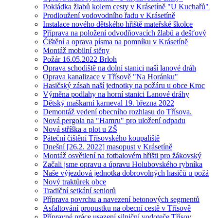
Pokládka žlabů kolem cesty v Krásetíně "U Kuchařů"
Prodloužení vodovodního řadu v Krásetíně
Instalace nového dětského hřiště mateřské školce
Příprava na položení odvodňovacích žlabů a dešťový
Čištění a oprava písma na pomníku v Krásetíně
Montáž mobilní stěny
Požár 16.05.2022 Brloh
Oprava schodiště na dolní stanici naší lanové dráh
Oprava kanalizace v Třísově "Na Horánku"
Hasičský zásah naší jednotky na požáru u obce Kroc
Výměna podlahy na horní stanici Lanové dráhy
Dětský maškarní karneval 19. března 2022
Demontáž vedení obecního rozhlasu do Třísova.
Nová pergola na "Hamru" pro uložení odpadu
Nová stříška a plot u ZŠ
Páteční čištění Třísovského koupaliště
Dnešní [26.2. 2022] masopust v Krásetíně
Montáž osvětlení na fotbalovém hřišti pro žákovský
Začali jsme opravu a úpravu Holubovského rybníka
Naše výjezdová jednotka dobrovolných hasičů u požá
Nový traktůrek obce
Tradiční setkání seniorů
Příprava povrchu a navezení betonových segmentů
Asfaltování propustku na obecní cestě v Třísově
Přípravné práce usazení silniční vodoteče Třísov