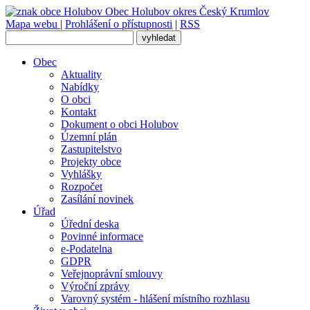
Obec
Holubov
okres Český Krumlov
Mapa webu
|
Prohlášení o přístupnosti
|
RSS
Obec
Aktuality
Nabídky
O obci
Kontakt
Dokument o obci Holubov
Územní plán
Zastupitelstvo
Projekty obce
Vyhlášky
Rozpočet
Zasílání novinek
Úřad
Úřední deska
Povinné informace
e-Podatelna
GDPR
Veřejnoprávní smlouvy
Výroční zprávy
Varovný systém - hlášení místního rozhlasu