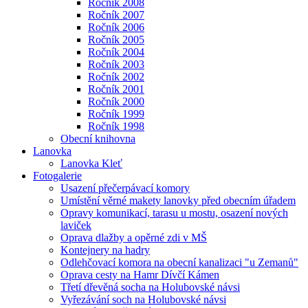
Ročník 2008
Ročník 2007
Ročník 2006
Ročník 2005
Ročník 2004
Ročník 2003
Ročník 2002
Ročník 2001
Ročník 2000
Ročník 1999
Ročník 1998
Obecní knihovna
Lanovka
Lanovka Kleť
Fotogalerie
Usazení přečerpávací komory
Umístění věrné makety lanovky před obecním úřadem
Opravy komunikací, tarasu u mostu, osazení nových
laviček
Oprava dlažby a opěrné zdi v MŠ
Kontejnery na hadry
Odlehčovací komora na obecní kanalizaci "u Zemanů"
Oprava cesty na Hamr Dívčí Kámen
Třetí dřevěná socha na Holubovské návsi
Vyřezávání soch na Holubovské návsi