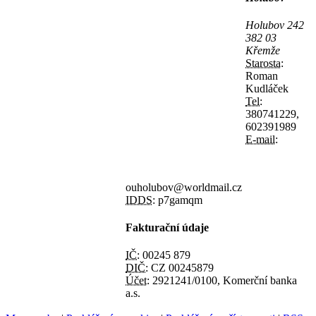
Holubov 242
382 03
Křemže
Starosta:
Roman
Kudláček
Tel:
380741229,
602391989
E-mail:
ouholubov@worldmail.cz
IDDS:
p7gamqm
Fakturační údaje
IČ:
00245 879
DIČ:
CZ 00245879
Účet:
2921241/0100, Komerční banka
a.s.