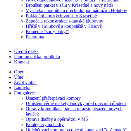
Broušení parket u sálu v Krásetíně a nový nátěr
Výstavba chodníku a přechodu pod nádražím Holubov
Pokládání horských vpustí v Krásetíně
Započala rekonstrukce skautské klubovny
Hřiště v Holubově a koupaliště v Třísově
Komedie "sorry baby!"
Panorama
Úřední deska
Panoramatická prohlídka
Kontakt
Obec
Úřad
Život v obci
Lanovka
Fotogalerie
Usazení přečerpávací komory
Umístění věrné makety lanovky před obecním úřadem
Opravy komunikací, tarasu u mostu, osazení nových
laviček
Oprava dlažby a opěrné zdi v MŠ
Kontejnery na hadry
Odlehčovací komora na obecní kanalizaci "u Zemanů"