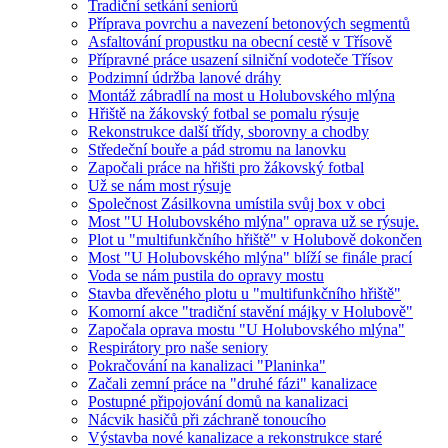
Tradiční setkání seniorů
Příprava povrchu a navezení betonových segmentů
Asfaltování propustku na obecní cestě v Třísově
Přípravné práce usazení silniční vodoteče Třísov
Podzimní údržba lanové dráhy
Montáž zábradlí na most u Holubovského mlýna
Hřiště na žákovský fotbal se pomalu rýsuje
Rekonstrukce další třídy, sborovny a chodby
Středeční bouře a pád stromu na lanovku
Započali práce na hřišti pro žákovský fotbal
Už se nám most rýsuje
Společnost Zásilkovna umístila svůj box v obci
Most "U Holubovského mlýna" oprava už se rýsuje.
Plot u "multifunkčního hřiště" v Holubově dokončen
Most "U Holubovského mlýna" blíží se finále prací
Voda se nám pustila do opravy mostu
Stavba dřevěného plotu u "multifunkčního hřiště"
Komorní akce "tradiční stavění májky v Holubově"
Započala oprava mostu "U Holubovského mlýna"
Respirátory pro naše seniory
Pokračování na kanalizaci "Planinka"
Začali zemní práce na "druhé fázi" kanalizace
Postupné připojování domů na kanalizaci
Nácvik hasičů při záchraně tonoucího
Výstavba nové kanalizace a rekonstrukce staré