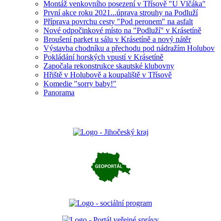
Montáž venkovního posezení v Třísově "U Vlčáka"
První akce roku 2021...úprava strouhy na Podluží
Příprava povrchu cesty "Pod peronem" na asfalt
Nové odpočinkové místo na "Podluží" v Krásetíně
Broušení parket u sálu v Krásetíně a nový nátěr
Výstavba chodníku a přechodu pod nádražím Holubov
Pokládání horských vpustí v Krásetíně
Započala rekonstrukce skautské klubovny
Hřiště v Holubově a koupaliště v Třísově
Komedie "sorry baby!"
Panorama