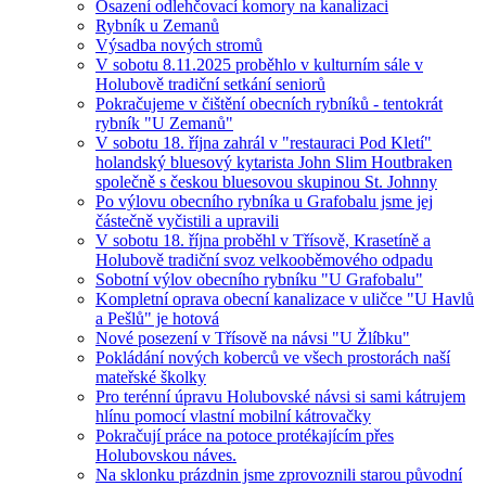
Osazení odlehčovací komory na kanalizaci
Rybník u Zemanů
Výsadba nových stromů
V sobotu 8.11.2025 proběhlo v kulturním sále v
Holubově tradiční setkání seniorů
Pokračujeme v čištění obecních rybníků - tentokrát
rybník "U Zemanů"
V sobotu 18. října zahrál v "restauraci Pod Kletí"
holandský bluesový kytarista John Slim Houtbraken
společně s českou bluesovou skupinou St. Johnny
Po výlovu obecního rybníka u Grafobalu jsme jej
částečně vyčistili a upravili
V sobotu 18. října proběhl v Třísově, Krasetíně a
Holubově tradiční svoz velkooběmového odpadu
Sobotní výlov obecního rybníku "U Grafobalu"
Kompletní oprava obecní kanalizace v uličce "U Havlů
a Pešlů" je hotová
Nové posezení v Třísově na návsi "U Žlíbku"
Pokládání nových koberců ve všech prostorách naší
mateřské školky
Pro terénní úpravu Holubovské návsi si sami kátrujem
hlínu pomocí vlastní mobilní kátrovačky
Pokračují práce na potoce protékajícím přes
Holubovskou náves.
Na sklonku prázdnin jsme zprovoznili starou původní