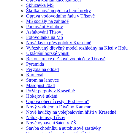
Skluzavka MŠ
Školka nová pergola a herní prvky
Oprava vodovodního řadu v Třísově
MŠ sociály na zahradě
Parkování Holubov
Asfaltování Třísov
Fotovoltaika na MŠ
Nová lávka přes potok v Krasetíně
Vyřezávaný dřevěný model rozhledny na Kleti v Holu
Ukládání horské vpusti
Rekonstrukce dešťové vodoteče v Třísově
Pyramida
Pergola na odpad
Karneval
Strom na lanovce
Masopust 2024
Požár pergoly v Krasetíně
Hokejové utkání
Oprava obecní cesty "Pod lesem"
Nový vodojem u Dívčího Kamene
Nové lavičky na volejbalovém hřišti v Krasetíně
Nátok, terasa, Třísov
Nové vybavení šaten v ZŠ
Stavba chodníku a autobusové zastávky