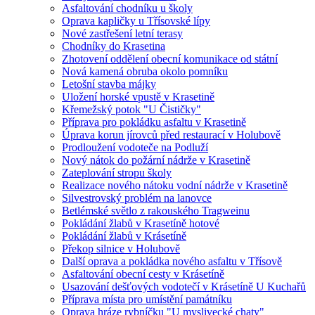
Asfaltování chodníku u školy
Oprava kapličky u Třísovské lípy
Nové zastřešení letní terasy
Chodníky do Krasetina
Zhotovení oddělení obecní komunikace od státní
Nová kamená obruba okolo pomníku
Letošní stavba májky
Uložení horské vpustě v Krasetině
Křemežský potok "U Čističky"
Příprava pro pokládku asfaltu v Krasetině
Úprava korun jírovců před restaurací v Holubově
Prodloužení vodoteče na Podluží
Nový nátok do požární nádrže v Krasetině
Zateplování stropu školy
Realizace nového nátoku vodní nádrže v Krasetině
Silvestrovský problém na lanovce
Betlémské světlo z rakouského Tragweinu
Pokládání žlabů v Krasetíně hotové
Pokládání žlabů v Krásetíně
Překop silnice v Holubově
Další oprava a pokládka nového asfaltu v Třísově
Asfaltování obecní cesty v Krásetíně
Usazování dešťových vodotečí v Krásetíně U Kuchařů
Příprava místa pro umístění památníku
Oprava hráze rybníčku "U myslivecké chaty"