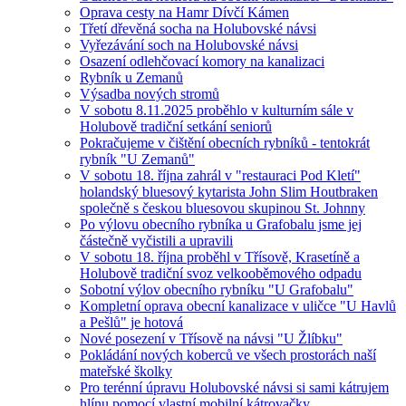
Oprava cesty na Hamr Dívčí Kámen
Třetí dřevěná socha na Holubovské návsi
Vyřezávání soch na Holubovské návsi
Osazení odlehčovací komory na kanalizaci
Rybník u Zemanů
Výsadba nových stromů
V sobotu 8.11.2025 proběhlo v kulturním sále v
Holubově tradiční setkání seniorů
Pokračujeme v čištění obecních rybníků - tentokrát
rybník "U Zemanů"
V sobotu 18. října zahrál v "restauraci Pod Kletí"
holandský bluesový kytarista John Slim Houtbraken
společně s českou bluesovou skupinou St. Johnny
Po výlovu obecního rybníka u Grafobalu jsme jej
částečně vyčistili a upravili
V sobotu 18. října proběhl v Třísově, Krasetíně a
Holubově tradiční svoz velkooběmového odpadu
Sobotní výlov obecního rybníku "U Grafobalu"
Kompletní oprava obecní kanalizace v uličce "U Havlů
a Pešlů" je hotová
Nové posezení v Třísově na návsi "U Žlíbku"
Pokládání nových koberců ve všech prostorách naší
mateřské školky
Pro terénní úpravu Holubovské návsi si sami kátrujem
hlínu pomocí vlastní mobilní kátrovačky