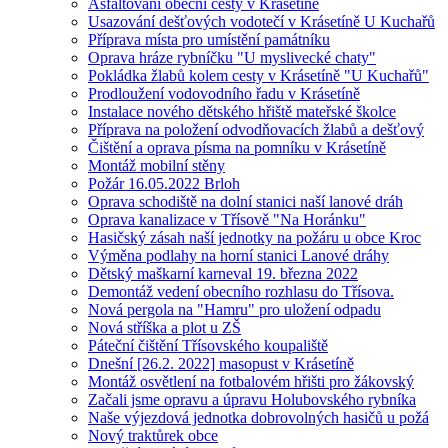
Asfaltování obecní cesty v Krásetíně
Usazování dešťových vodotečí v Krásetíně U Kuchařů
Příprava místa pro umístění památníku
Oprava hráze rybníčku "U myslivecké chaty"
Pokládka žlabů kolem cesty v Krásetíně "U Kuchařů"
Prodloužení vodovodního řadu v Krásetíně
Instalace nového dětského hřiště mateřské školce
Příprava na položení odvodňovacích žlabů a dešťový
Čištění a oprava písma na pomníku v Krásetíně
Montáž mobilní stěny
Požár 16.05.2022 Brloh
Oprava schodiště na dolní stanici naší lanové dráh
Oprava kanalizace v Třísově "Na Horánku"
Hasičský zásah naší jednotky na požáru u obce Kroc
Výměna podlahy na horní stanici Lanové dráhy
Dětský maškarní karneval 19. března 2022
Demontáž vedení obecního rozhlasu do Třísova.
Nová pergola na "Hamru" pro uložení odpadu
Nová stříška a plot u ZŠ
Páteční čištění Třísovského koupaliště
Dnešní [26.2. 2022] masopust v Krásetíně
Montáž osvětlení na fotbalovém hřišti pro žákovský
Začali jsme opravu a úpravu Holubovského rybníka
Naše výjezdová jednotka dobrovolných hasičů u požá
Nový traktůrek obce