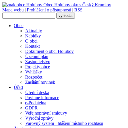
Obec
Holubov
okres Český Krumlov
Mapa webu
|
Prohlášení o přístupnosti
|
RSS
Obec
Aktuality
Nabídky
O obci
Kontakt
Dokument o obci Holubov
Územní plán
Zastupitelstvo
Projekty obce
Vyhlášky
Rozpočet
Zasílání novinek
Úřad
Úřední deska
Povinné informace
e-Podatelna
GDPR
Veřejnoprávní smlouvy
Výroční zprávy
Varovný systém - hlášení místního rozhlasu