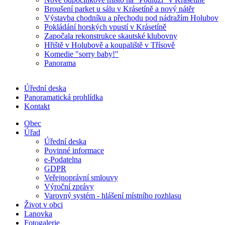
Broušení parket u sálu v Krásetíně a nový nátěr
Výstavba chodníku a přechodu pod nádražím Holubov
Pokládání horských vpustí v Krásetíně
Započala rekonstrukce skautské klubovny
Hřiště v Holubově a koupaliště v Třísově
Komedie "sorry baby!"
Panorama
Úřední deska
Panoramatická prohlídka
Kontakt
Obec
Úřad
Úřední deska
Povinné informace
e-Podatelna
GDPR
Veřejnoprávní smlouvy
Výroční zprávy
Varovný systém - hlášení místního rozhlasu
Život v obci
Lanovka
Fotogalerie