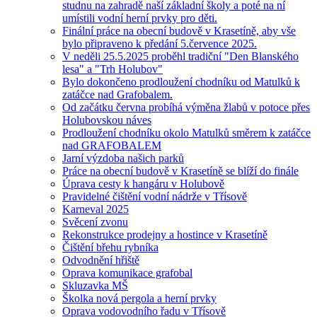
studnu na zahradě naší základní školy a poté na ní
umístili vodní herní prvky pro děti.
Finální práce na obecní budově v Krasetíně, aby vše
bylo připraveno k předání 5.července 2025.
V neděli 25.5.2025 proběhl tradiční "Den Blanského
lesa" a "Trh Holubov"
Bylo dokončeno prodloužení chodníku od Matulků k
zatáčce nad Grafobalem.
Od začátku června probíhá výměna žlabů v potoce přes
Holubovskou náves
Prodloužení chodníku okolo Matulků směrem k zatáčce
nad GRAFOBALEM
Jarní výzdoba našich parků
Práce na obecní budově v Krasetíně se blíží do finále
Úprava cesty k hangáru v Holubově
Pravidelné čištění vodní nádrže v Třísově
Karneval 2025
Svěcení zvonu
Rekonstrukce prodejny a hostince v Krasetíně
Čištění břehu rybníka
Odvodnění hřiště
Oprava komunikace grafobal
Skluzavka MŠ
Školka nová pergola a herní prvky
Oprava vodovodního řadu v Třísově