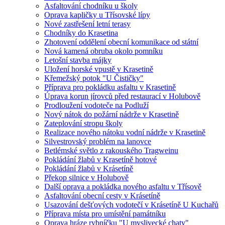
Asfaltování chodníku u školy
Oprava kapličky u Třísovské lípy
Nové zastřešení letní terasy
Chodníky do Krasetina
Zhotovení oddělení obecní komunikace od státní
Nová kamená obruba okolo pomníku
Letošní stavba májky
Uložení horské vpustě v Krasetině
Křemežský potok "U Čističky"
Příprava pro pokládku asfaltu v Krasetině
Úprava korun jírovců před restaurací v Holubově
Prodloužení vodoteče na Podluží
Nový nátok do požární nádrže v Krasetině
Zateplování stropu školy
Realizace nového nátoku vodní nádrže v Krasetině
Silvestrovský problém na lanovce
Betlémské světlo z rakouského Tragweinu
Pokládání žlabů v Krasetíně hotové
Pokládání žlabů v Krásetíně
Překop silnice v Holubově
Další oprava a pokládka nového asfaltu v Třísově
Asfaltování obecní cesty v Krásetíně
Usazování dešťových vodotečí v Krásetíně U Kuchařů
Příprava místa pro umístění památníku
Oprava hráze rybníčku "U myslivecké chaty"