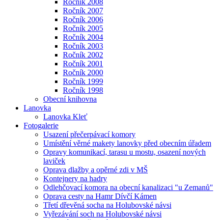
Ročník 2008
Ročník 2007
Ročník 2006
Ročník 2005
Ročník 2004
Ročník 2003
Ročník 2002
Ročník 2001
Ročník 2000
Ročník 1999
Ročník 1998
Obecní knihovna
Lanovka
Lanovka Kleť
Fotogalerie
Usazení přečerpávací komory
Umístění věrné makety lanovky před obecním úřadem
Opravy komunikací, tarasu u mostu, osazení nových
laviček
Oprava dlažby a opěrné zdi v MŠ
Kontejnery na hadry
Odlehčovací komora na obecní kanalizaci "u Zemanů"
Oprava cesty na Hamr Dívčí Kámen
Třetí dřevěná socha na Holubovské návsi
Vyřezávání soch na Holubovské návsi