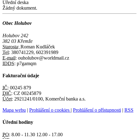
Úřední deska
Žádný dokument.
Obec Holubov
Holubov 242
382 03 Křemže
Starosta:
Roman Kudláček
Tel:
380741229, 602391989
E-mail:
ouholubov@worldmail.cz
IDDS:
p7gamqm
Fakturační údaje
IČ:
00245 879
DIČ:
CZ 00245879
Účet:
2921241/0100, Komerční banka a.s.
Mapa webu
|
Prohlášení o cookies
|
Prohlášení o přístupnosti
|
RSS
Úřední hodiny
PO:
8.00 - 11.30 12.00 - 17.00