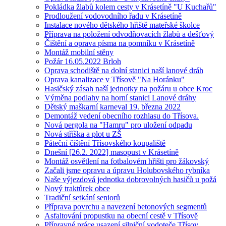
Pokládka žlabů kolem cesty v Krásetíně "U Kuchařů"
Prodloužení vodovodního řadu v Krásetíně
Instalace nového dětského hřiště mateřské školce
Příprava na položení odvodňovacích žlabů a dešťový
Čištění a oprava písma na pomníku v Krásetíně
Montáž mobilní stěny
Požár 16.05.2022 Brloh
Oprava schodiště na dolní stanici naší lanové dráh
Oprava kanalizace v Třísově "Na Horánku"
Hasičský zásah naší jednotky na požáru u obce Kroc
Výměna podlahy na horní stanici Lanové dráhy
Dětský maškarní karneval 19. března 2022
Demontáž vedení obecního rozhlasu do Třísova.
Nová pergola na "Hamru" pro uložení odpadu
Nová stříška a plot u ZŠ
Páteční čištění Třísovského koupaliště
Dnešní [26.2. 2022] masopust v Krásetíně
Montáž osvětlení na fotbalovém hřišti pro žákovský
Začali jsme opravu a úpravu Holubovského rybníka
Naše výjezdová jednotka dobrovolných hasičů u požá
Nový traktůrek obce
Tradiční setkání seniorů
Příprava povrchu a navezení betonových segmentů
Asfaltování propustku na obecní cestě v Třísově
Přípravné práce usazení silniční vodoteče Třísov