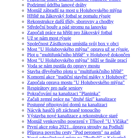
Podzimní údržba lanové dráhy
Montáž zábradlí na most u Holubovského mlýna
Hřiště na žákovský fotbal se pomalu rýsuje
Rekonstrukce další třídy, sborovny a chodby
Středeční bouře a pád stromu na lanovku
Započali práce na hřišti pro žákovský fotbal
Už se nám most rýsuje
Společnost Zásilkovna umístila svůj box v obci
Most "U Holubovského mlýna" oprava už se rýsuje.
Plot u "multifunkčního hřiště" v Holubově dokončen
Most "U Holubovského mlýna" blíží se finále prací
Voda se nám pustila do opravy mostu
Stavba dřevěného plotu u "multifunkčního hřiště"
Komorní akce "tradiční stavění májky v Holubově"
Započala oprava mostu "U Holubovského mlýna"
Respirátory pro naše seniory
Pokračování na kanalizaci "Planinka"
Začali zemní práce na "druhé fázi" kanalizace
Postupné připojování domů na kanalizaci
Nácvik hasičů při záchraně tonoucího
Výstavba nové kanalizace a rekonstrukce staré
Montáž venkovního posezení v Třísově "U Vlčáka"
První akce roku 2021...úprava strouhy na Podluží
Příprava povrchu cesty "Pod peronem" na asfalt
Nové odpočinkové místo na "Podluží" v Krásetíně