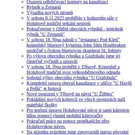
Osazení odlehčovací komory na kanalizaci
Rybník u Zemanů
Výsadba nových stromů
V sobotu 8.11.2025 proběhlo v kulturním sále v
Holubově tradiční setkání seniorů
Pokračujeme v čištění obecních rybníků - tentokrát
rybník "U Zemanů"
V sobotu 18. října zahrál v "restauraci Pod Kletí"
holandský bluesový kytarista John Slim Houtbraken
společně s českou bluesovou skupinou St. Johnny
Po výlovu obecního rybníka u Grafobalu jsme jej
částečně vyčistili a upravili
V sobotu 18. října proběhl v Třísově, Krasetíně a
Holubově tradiční svoz velkooběmového odpadu
Sobotní výlov obecního rybníku "U Grafobalu"
Kompletní oprava obecní kanalizace v uličce "U Havlů
a Pešlů" je hotová
Nové posezení v Třísově na návsi "U Žlíbku"
Pokládání nových koberců ve všech prostorách naší
mateřské školky
Pro terénní úpravu Holubovské návsi si sami kátrujem
hlínu pomocí vlastní mobilní kátrovačky
Pokračují práce na potoce protékajícím přes
Holubovskou náves.
Na sklonku prázdnin jsme zprovoznili starou původní