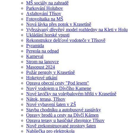
MŠ sociály na zahradě
Parkování Holubov
Asfaltování Třísov
Fotovoltaika na MŠ
Nová lávka přes potok v Krasetíně
Vyřezávaný dřevěný model rozhledny na Kleti v Holu
Ukládání horské vpusti
Rekonstrukce dešťové vodoteče v Třísově
Pyramida
Pergola na odpad
Karneval
Strom na lanovce
Masopust 2024
Požár pergoly v Krasetíně
Hokejové utkání
Oprava obecní cesty "Pod lesem"
Nový vodojem u Dívčího Kamene
Nové lavičky na volejbalovém hřišti v Krasetíně
Nátok, terasa, Třísov
Nové vybavení šaten v ZŠ
Stavba chodníku a autobusové zastávky
Opravy brodů a cesty na Dívčí Kámen
Oprava terasy u hasičské zbrojnice Třísov
Nově zrekonstruované prostory šaten
Nabíječka pro elektrokola