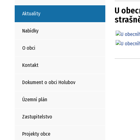
U obec
Aktuality
strašně
Nabídky
O obci
Kontakt
Dokument o obci Holubov
Územní plán
Zastupitelstvo
Projekty obce