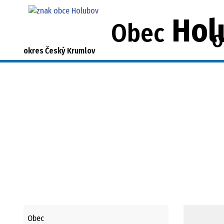
Hol
Obec
O
okres Český Krumlov
Obec