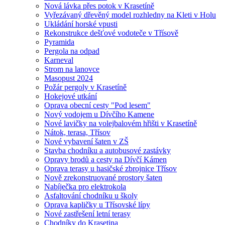
Nová lávka přes potok v Krasetíně
Vyřezávaný dřevěný model rozhledny na Kleti v Holu
Ukládání horské vpusti
Rekonstrukce dešťové vodoteče v Třísově
Pyramida
Pergola na odpad
Karneval
Strom na lanovce
Masopust 2024
Požár pergoly v Krasetíně
Hokejové utkání
Oprava obecní cesty "Pod lesem"
Nový vodojem u Dívčího Kamene
Nové lavičky na volejbalovém hřišti v Krasetíně
Nátok, terasa, Třísov
Nové vybavení šaten v ZŠ
Stavba chodníku a autobusové zastávky
Opravy brodů a cesty na Dívčí Kámen
Oprava terasy u hasičské zbrojnice Třísov
Nově zrekonstruované prostory šaten
Nabíječka pro elektrokola
Asfaltování chodníku u školy
Oprava kapličky u Třísovské lípy
Nové zastřešení letní terasy
Chodníky do Krasetina