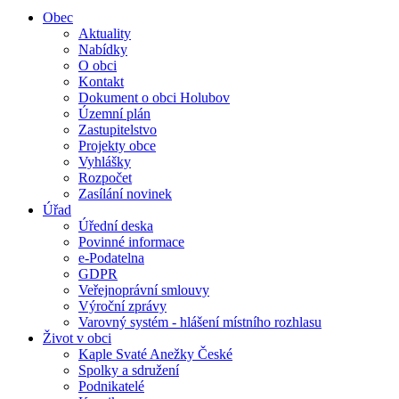
Obec
Aktuality
Nabídky
O obci
Kontakt
Dokument o obci Holubov
Územní plán
Zastupitelstvo
Projekty obce
Vyhlášky
Rozpočet
Zasílání novinek
Úřad
Úřední deska
Povinné informace
e-Podatelna
GDPR
Veřejnoprávní smlouvy
Výroční zprávy
Varovný systém - hlášení místního rozhlasu
Život v obci
Kaple Svaté Anežky České
Spolky a sdružení
Podnikatelé