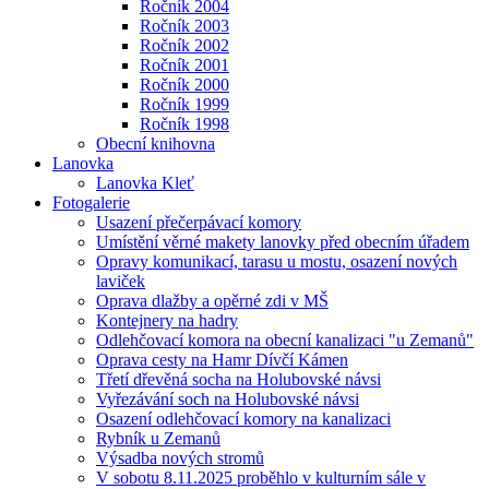
Ročník 2004
Ročník 2003
Ročník 2002
Ročník 2001
Ročník 2000
Ročník 1999
Ročník 1998
Obecní knihovna
Lanovka
Lanovka Kleť
Fotogalerie
Usazení přečerpávací komory
Umístění věrné makety lanovky před obecním úřadem
Opravy komunikací, tarasu u mostu, osazení nových
laviček
Oprava dlažby a opěrné zdi v MŠ
Kontejnery na hadry
Odlehčovací komora na obecní kanalizaci "u Zemanů"
Oprava cesty na Hamr Dívčí Kámen
Třetí dřevěná socha na Holubovské návsi
Vyřezávání soch na Holubovské návsi
Osazení odlehčovací komory na kanalizaci
Rybník u Zemanů
Výsadba nových stromů
V sobotu 8.11.2025 proběhlo v kulturním sále v