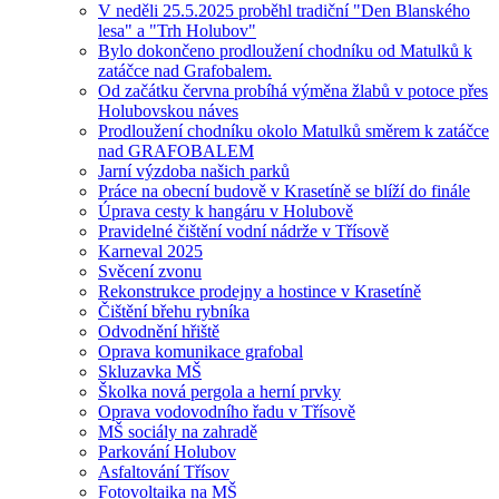
V neděli 25.5.2025 proběhl tradiční "Den Blanského
lesa" a "Trh Holubov"
Bylo dokončeno prodloužení chodníku od Matulků k
zatáčce nad Grafobalem.
Od začátku června probíhá výměna žlabů v potoce přes
Holubovskou náves
Prodloužení chodníku okolo Matulků směrem k zatáčce
nad GRAFOBALEM
Jarní výzdoba našich parků
Práce na obecní budově v Krasetíně se blíží do finále
Úprava cesty k hangáru v Holubově
Pravidelné čištění vodní nádrže v Třísově
Karneval 2025
Svěcení zvonu
Rekonstrukce prodejny a hostince v Krasetíně
Čištění břehu rybníka
Odvodnění hřiště
Oprava komunikace grafobal
Skluzavka MŠ
Školka nová pergola a herní prvky
Oprava vodovodního řadu v Třísově
MŠ sociály na zahradě
Parkování Holubov
Asfaltování Třísov
Fotovoltaika na MŠ