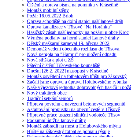
Čištění a oprava písma na pomníku v Krásetíně
Montáž mobilní stěny
Požár 16.05.2022 Brloh
Oprava schodiště na dolní stanici naší lanové dráh
Oprava kanalizace v Třísově "Na Horánku"
Hasičský zásah naší jednotky na požáru u obce Kroc
Výměna podlahy na horní stanici Lanové dráhy
Dětský maškarní karneval 19. března 2022
Demontáž vedení obecního rozhlasu do Třísova.
Nová pergola na "Hamru" pro uložení odpadu
Nová stříška a plot u ZŠ
Páteční čištění Třísovského koupaliště
Dnešní [26.2. 2022] masopust v Krásetíně
Montáž osvětlení na fotbalovém hřišti pro žákovský
Začali jsme opravu a úpravu Holubovského rybníka
Naše výjezdová jednotka dobrovolných hasičů u požá
Nový traktůrek obce
Tradiční setkání seniorů
Příprava povrchu a navezení betonových segmentů
Asfaltování propustku na obecní cestě v Třísově
Přípravné práce usazení silniční vodoteče Třísov
Podzimní údržba lanové dráhy
Montáž zábradlí na most u Holubovského mlýna
Hřiště na žákovský fotbal se pomalu rýsuje
Rekonstrukce další třídy, sborovny a chodby