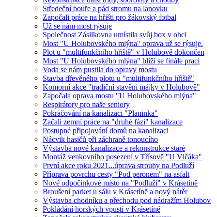
Středeční bouře a pád stromu na lanovku
Započali práce na hřišti pro žákovský fotbal
Už se nám most rýsuje
Společnost Zásilkovna umístila svůj box v obci
Most "U Holubovského mlýna" oprava už se rýsuje.
Plot u "multifunkčního hřiště" v Holubově dokončen
Most "U Holubovského mlýna" blíží se finále prací
Voda se nám pustila do opravy mostu
Stavba dřevěného plotu u "multifunkčního hřiště"
Komorní akce "tradiční stavění májky v Holubově"
Započala oprava mostu "U Holubovského mlýna"
Respirátory pro naše seniory
Pokračování na kanalizaci "Planinka"
Začali zemní práce na "druhé fázi" kanalizace
Postupné připojování domů na kanalizaci
Nácvik hasičů při záchraně tonoucího
Výstavba nové kanalizace a rekonstrukce staré
Montáž venkovního posezení v Třísově "U Vlčáka"
První akce roku 2021...úprava strouhy na Podluží
Příprava povrchu cesty "Pod peronem" na asfalt
Nové odpočinkové místo na "Podluží" v Krásetíně
Broušení parket u sálu v Krásetíně a nový nátěr
Výstavba chodníku a přechodu pod nádražím Holubov
Pokládání horských vpustí v Krásetíně