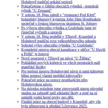
Holubově tradiční setkání seniorů
Pokračujeme v čištění obecních rybníků - tentokrát
rybník "U Zemanů"
V sobotu 18. října zahrál v "restauraci Pod Kletí"
holandský bluesový kytarista John Slim Houtbraken
společně s českou bluesovou skupinou St. Johnny
Po výlovu obecního rybníka u Grafobalu jsme jej
částečně vyčistili a upravili
V sobotu 18. října proběhl v Třísově, Krasetíně a
Holubově tradiční svoz velkooběmového odpadu
Sobotní výlov obecního rybníku "U Grafobalu"
Kompletní oprava obecní kanalizace v uličce "U Havlů
a Pešlů" je hotová
Nové posezení v Třísově na návsi "U Žlíbku"
Pokládání nových koberců ve všech prostorách naší
mateřské školky
Pro terénní úpravu Holubovské návsi si sami kátrujem
hlínu pomocí vlastní mobilní kátrovačky
Pokračují práce na potoce protékajícím přes
Holubovskou náves.
Na sklonku prázdnin jsme zprovoznili starou původní
studnu na zahradě naší základní školy a poté na ní
umístili vodní herní prvky pro děti.
Finální práce na obecní budově v Krasetíně, aby vše
bylo připraveno k předání 5.července 2025.