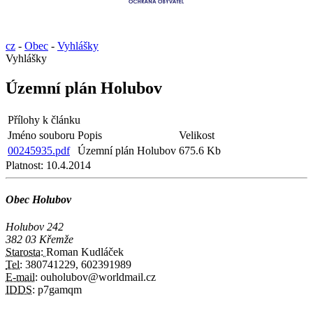
cz
-
Obec
-
Vyhlášky
Vyhlášky
Územní plán Holubov
Přílohy k článku
Jméno souboru
Popis
Velikost
00245935.pdf
Územní plán Holubov
675.6 Kb
Platnost:
10.4.2014
Obec Holubov
Holubov 242
382 03 Křemže
Starosta:
Roman Kudláček
Tel:
380741229, 602391989
E-mail:
ouholubov@worldmail.cz
IDDS:
p7gamqm