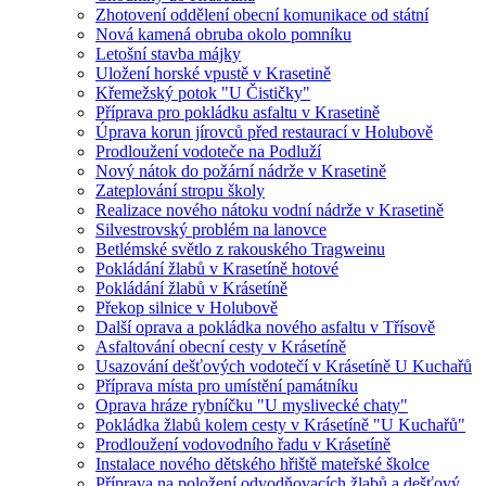
Zhotovení oddělení obecní komunikace od státní
Nová kamená obruba okolo pomníku
Letošní stavba májky
Uložení horské vpustě v Krasetině
Křemežský potok "U Čističky"
Příprava pro pokládku asfaltu v Krasetině
Úprava korun jírovců před restaurací v Holubově
Prodloužení vodoteče na Podluží
Nový nátok do požární nádrže v Krasetině
Zateplování stropu školy
Realizace nového nátoku vodní nádrže v Krasetině
Silvestrovský problém na lanovce
Betlémské světlo z rakouského Tragweinu
Pokládání žlabů v Krasetíně hotové
Pokládání žlabů v Krásetíně
Překop silnice v Holubově
Další oprava a pokládka nového asfaltu v Třísově
Asfaltování obecní cesty v Krásetíně
Usazování dešťových vodotečí v Krásetíně U Kuchařů
Příprava místa pro umístění památníku
Oprava hráze rybníčku "U myslivecké chaty"
Pokládka žlabů kolem cesty v Krásetíně "U Kuchařů"
Prodloužení vodovodního řadu v Krásetíně
Instalace nového dětského hřiště mateřské školce
Příprava na položení odvodňovacích žlabů a dešťový