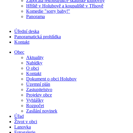
Započala rekonstrukce skautské klubovny
Hřiště v Holubově a koupaliště v Třísově
Komedie "sorry baby!"
Panorama
Úřední deska
Panoramatická prohlídka
Kontakt
Obec
Aktuality
Nabídky
O obci
Kontakt
Dokument o obci Holubov
Územní plán
Zastupitelstvo
Projekty obce
Vyhlášky
Rozpočet
Zasílání novinek
Úřad
Život v obci
Lanovka
Fotogalerie