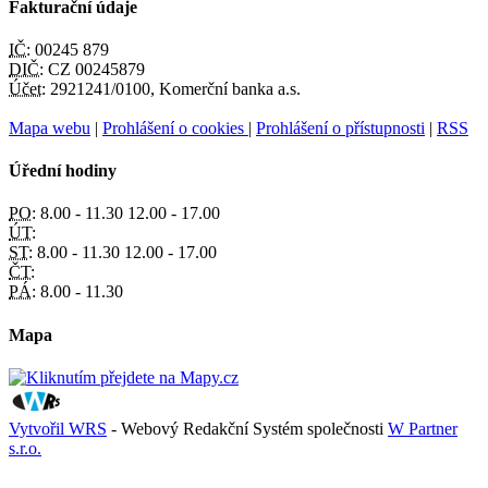
Fakturační údaje
IČ:
00245 879
DIČ:
CZ 00245879
Účet:
2921241/0100, Komerční banka a.s.
Mapa webu
|
Prohlášení o cookies
|
Prohlášení o přístupnosti
|
RSS
Úřední hodiny
PO:
8.00 - 11.30 12.00 - 17.00
ÚT:
ST:
8.00 - 11.30 12.00 - 17.00
ČT:
PÁ:
8.00 - 11.30
Mapa
Vytvořil WRS
- Webový Redakční Systém společnosti
W Partner
s.r.o.