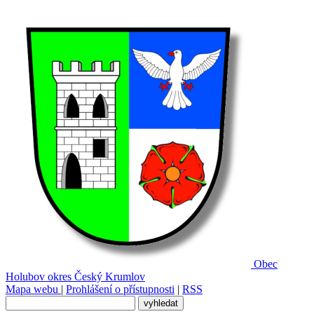
Obec
Holubov
okres Český Krumlov
Mapa webu
|
Prohlášení o přístupnosti
|
RSS