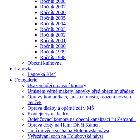
Ročník 2008
Ročník 2007
Ročník 2006
Ročník 2005
Ročník 2004
Ročník 2003
Ročník 2002
Ročník 2001
Ročník 2000
Ročník 1999
Ročník 1998
Obecní knihovna
Lanovka
Lanovka Kleť
Fotogalerie
Usazení přečerpávací komory
Umístění věrné makety lanovky před obecním úřadem
Opravy komunikací, tarasu u mostu, osazení nových
laviček
Oprava dlažby a opěrné zdi v MŠ
Kontejnery na hadry
Odlehčovací komora na obecní kanalizaci "u Zemanů"
Oprava cesty na Hamr Dívčí Kámen
Třetí dřevěná socha na Holubovské návsi
Vyřezávání soch na Holubovské návsi