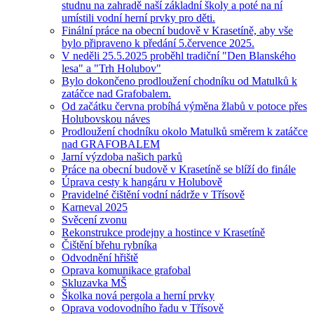
studnu na zahradě naší základní školy a poté na ní
umístili vodní herní prvky pro děti.
Finální práce na obecní budově v Krasetíně, aby vše
bylo připraveno k předání 5.července 2025.
V neděli 25.5.2025 proběhl tradiční "Den Blanského
lesa" a "Trh Holubov"
Bylo dokončeno prodloužení chodníku od Matulků k
zatáčce nad Grafobalem.
Od začátku června probíhá výměna žlabů v potoce přes
Holubovskou náves
Prodloužení chodníku okolo Matulků směrem k zatáčce
nad GRAFOBALEM
Jarní výzdoba našich parků
Práce na obecní budově v Krasetíně se blíží do finále
Úprava cesty k hangáru v Holubově
Pravidelné čištění vodní nádrže v Třísově
Karneval 2025
Svěcení zvonu
Rekonstrukce prodejny a hostince v Krasetíně
Čištění břehu rybníka
Odvodnění hřiště
Oprava komunikace grafobal
Skluzavka MŠ
Školka nová pergola a herní prvky
Oprava vodovodního řadu v Třísově