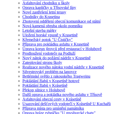
Asfaltování chodníku u školy
Oprava kapličky u Třísovské lípy
Nové zastřešení letní terasy
Chodníky do Krasetina
Zhotovení oddělení obecní komunikace od státní
Nová kamená obruba okolo pomníku
Letošní stavba májky
Uložení horské vpustě v Krasetině
Křemežský potok "U Čističky"
Příprava pro pokládku asfaltu v Krasetině
Úprava korun jírovců před restaurací v Holubově
Prodloužení vodoteče na Podluží
Nový nátok do požární nádrže v Krasetině
Zateplování stropu školy
Realizace nového nátoku vodní nádrže v Krasetině
Silvestrovský problém na lanovce
Betlémské světlo z rakouského Tragweinu
Pokládání žlabů v Krasetíně hotové
Pokládání žlabů v Krásetíně
Překop silnice v Holubově
Další oprava a pokládka nového asfaltu v Třísově
Asfaltování obecní cesty v Krásetíně
Usazování dešťových vodotečí v Krásetíně U Kuchařů
Příprava místa pro umístění památníku
Oprava hráze rybníčku "U myslivecké chaty"