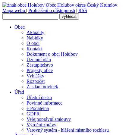
Obec
Holubov
okres Český Krumlov
Mapa webu
|
Prohlášení o přístupnosti
|
RSS
Obec
Aktuality
Nabídky
O obci
Kontakt
Dokument o obci Holubov
Územní plán
Zastupitelstvo
Projekty obce
Vyhlášky
Rozpočet
Zasílání novinek
Úřad
Úřední deska
Povinné informace
e-Podatelna
GDPR
Veřejnoprávní smlouvy
Výroční zprávy
Varovný systém - hlášení místního rozhlasu