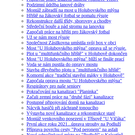
Podzimní údržba lanové dráhy
Montáž zábradlí na most u Holubovského mlýna
Hřiště na žákovský fotbal se pomalu rýsuje
Rekonstrukce další třídy, sborovny a chodby
Středeční bouře a pád stromu na lanovku
Započali práce na hřišti pro žákovský fotbal
Už se nám most rýsuje
Společnost Zásilkovna umístila svůj box v obci
Most "U Holubovského mlýna" oprava už se rýsuje.
Plot u "multifunkčního hřiště" v Holubově dokončen
Most "U Holubovského mlýna" blíží se finále prací
Voda se nám pustila do opravy mostu
Stavba dřevěného plotu u "multifunkčního hřiště"
Komorní akce "tradiční stavění májky v Holubově"
Započala oprava mostu "U Holubovského mlýna"
Respirátory pro naše seniory
Pokračování na kanalizaci "Planinka"
Začali zemní práce na "druhé fázi" kanalizace
Postupné připojování domů na kanalizaci
Nácvik hasičů při záchraně tonoucího
Výstavba nové kanalizace a rekonstrukce staré
Montáž venkovního posezení v Třísově "U Vlčáka"
První akce roku 2021...úprava strouhy na Podluží
Příprava povrchu cesty "Pod peronem" na asfalt
Nové odpočinkové místo na "Podluží" v Krásetíně