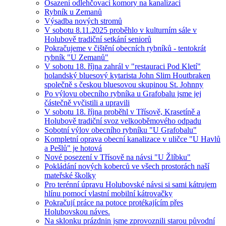
Osazení odlehčovací komory na kanalizaci
Rybník u Zemanů
Výsadba nových stromů
V sobotu 8.11.2025 proběhlo v kulturním sále v
Holubově tradiční setkání seniorů
Pokračujeme v čištění obecních rybníků - tentokrát
rybník "U Zemanů"
V sobotu 18. října zahrál v "restauraci Pod Kletí"
holandský bluesový kytarista John Slim Houtbraken
společně s českou bluesovou skupinou St. Johnny
Po výlovu obecního rybníka u Grafobalu jsme jej
částečně vyčistili a upravili
V sobotu 18. října proběhl v Třísově, Krasetíně a
Holubově tradiční svoz velkooběmového odpadu
Sobotní výlov obecního rybníku "U Grafobalu"
Kompletní oprava obecní kanalizace v uličce "U Havlů
a Pešlů" je hotová
Nové posezení v Třísově na návsi "U Žlíbku"
Pokládání nových koberců ve všech prostorách naší
mateřské školky
Pro terénní úpravu Holubovské návsi si sami kátrujem
hlínu pomocí vlastní mobilní kátrovačky
Pokračují práce na potoce protékajícím přes
Holubovskou náves.
Na sklonku prázdnin jsme zprovoznili starou původní