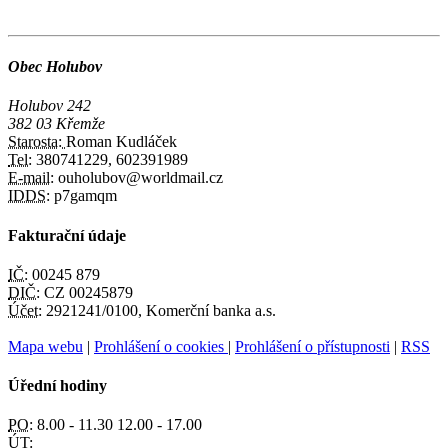
Obec Holubov
Holubov 242
382 03 Křemže
Starosta:
Roman Kudláček
Tel:
380741229, 602391989
E-mail:
ouholubov@worldmail.cz
IDDS:
p7gamqm
Fakturační údaje
IČ:
00245 879
DIČ:
CZ 00245879
Účet:
2921241/0100, Komerční banka a.s.
Mapa webu
|
Prohlášení o cookies
|
Prohlášení o přístupnosti
|
RSS
Úřední hodiny
PO:
8.00 - 11.30 12.00 - 17.00
ÚT: