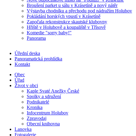
Broušení parket u sálu v Krásetíně a nový nátěr
Výstavba chodníku a přechodu pod nádražím Holubov
Pokládání horských vpustí v Krásetíně
Započala rekonstrukce skautské klubovny
Hřiště v Holubově a koupaliště v Třísově
Komedie "sorry baby!"
Panorama
Úřední deska
Panoramatická prohlídka
Kontakt
Obec
Úřad
Život v obci
Kaple Svaté Anežky České
Spolky a sdružení
Podnikatelé
Kronika
Infocentrum Holubov
Zpravodaj
Obecní knihovna
Lanovka
Fotogalerie