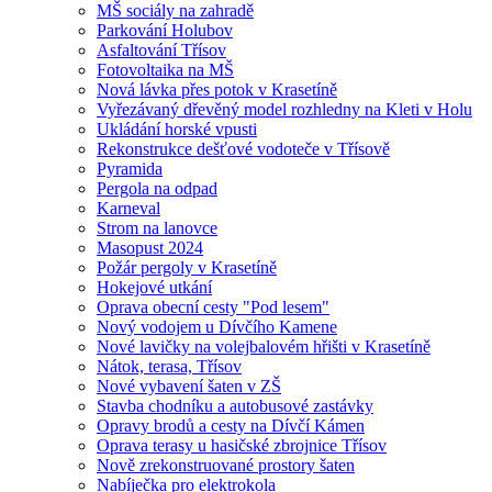
MŠ sociály na zahradě
Parkování Holubov
Asfaltování Třísov
Fotovoltaika na MŠ
Nová lávka přes potok v Krasetíně
Vyřezávaný dřevěný model rozhledny na Kleti v Holu
Ukládání horské vpusti
Rekonstrukce dešťové vodoteče v Třísově
Pyramida
Pergola na odpad
Karneval
Strom na lanovce
Masopust 2024
Požár pergoly v Krasetíně
Hokejové utkání
Oprava obecní cesty "Pod lesem"
Nový vodojem u Dívčího Kamene
Nové lavičky na volejbalovém hřišti v Krasetíně
Nátok, terasa, Třísov
Nové vybavení šaten v ZŠ
Stavba chodníku a autobusové zastávky
Opravy brodů a cesty na Dívčí Kámen
Oprava terasy u hasičské zbrojnice Třísov
Nově zrekonstruované prostory šaten
Nabíječka pro elektrokola