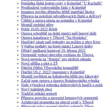
Pokládka žlabů kolem cesty v Krásetíně "U Kuchařů"
Prodloužení vodovodního řadu v Krásetíně
Instalace nového dětského hřiště mateřské školce
Příprava na položení odvodňovacích žlabů a dešťový
Čištění a oprava písma na pomníku v Krásetíně
Montáž mobilní stěny
Požár 16.05.2022 Brloh
Oprava schodiště na dolní stanici naší lanové dráh
Oprava kanalizace v Třísově "Na Horánku"
Hasičský zásah naší jednotky na požáru u obce Kroc
Výměna podlahy na horní stanici Lanové dráhy
Dětský maškarní karneval 19. března 2022
Demontáž vedení obecního rozhlasu do Třísova.
Nová pergola na "Hamru" pro uložení odpadu
Nová stříška a plot u ZŠ
Páteční čištění Třísovského koupaliště
Dnešní [26.2. 2022] masopust v Krásetíně
Montáž osvětlení na fotbalovém hřišti pro žákovský
Začali jsme opravu a úpravu Holubovského rybníka
Naše výjezdová jednotka dobrovolných hasičů u požá
Nový traktůrek obce
Tradiční setkání seniorů
Příprava povrchu a navezení betonových segmentů
Asfaltování propustku na obecní cestě v Třísově
Přípravné práce usazení silniční vodoteče Třísov