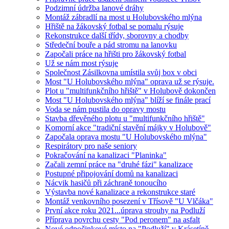
Podzimní údržba lanové dráhy
Montáž zábradlí na most u Holubovského mlýna
Hřiště na žákovský fotbal se pomalu rýsuje
Rekonstrukce další třídy, sborovny a chodby
Středeční bouře a pád stromu na lanovku
Započali práce na hřišti pro žákovský fotbal
Už se nám most rýsuje
Společnost Zásilkovna umístila svůj box v obci
Most "U Holubovského mlýna" oprava už se rýsuje.
Plot u "multifunkčního hřiště" v Holubově dokončen
Most "U Holubovského mlýna" blíží se finále prací
Voda se nám pustila do opravy mostu
Stavba dřevěného plotu u "multifunkčního hřiště"
Komorní akce "tradiční stavění májky v Holubově"
Započala oprava mostu "U Holubovského mlýna"
Respirátory pro naše seniory
Pokračování na kanalizaci "Planinka"
Začali zemní práce na "druhé fázi" kanalizace
Postupné připojování domů na kanalizaci
Nácvik hasičů při záchraně tonoucího
Výstavba nové kanalizace a rekonstrukce staré
Montáž venkovního posezení v Třísově "U Vlčáka"
První akce roku 2021...úprava strouhy na Podluží
Příprava povrchu cesty "Pod peronem" na asfalt
Nové odpočinkové místo na "Podluží" v Krásetíně