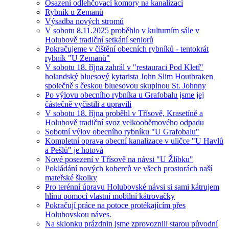
Osazení odlehčovací komory na kanalizaci
Rybník u Zemanů
Výsadba nových stromů
V sobotu 8.11.2025 proběhlo v kulturním sále v
Holubově tradiční setkání seniorů
Pokračujeme v čištění obecních rybníků - tentokrát
rybník "U Zemanů"
V sobotu 18. října zahrál v "restauraci Pod Kletí"
holandský bluesový kytarista John Slim Houtbraken
společně s českou bluesovou skupinou St. Johnny
Po výlovu obecního rybníka u Grafobalu jsme jej
částečně vyčistili a upravili
V sobotu 18. října proběhl v Třísově, Krasetíně a
Holubově tradiční svoz velkooběmového odpadu
Sobotní výlov obecního rybníku "U Grafobalu"
Kompletní oprava obecní kanalizace v uličce "U Havlů
a Pešlů" je hotová
Nové posezení v Třísově na návsi "U Žlíbku"
Pokládání nových koberců ve všech prostorách naší
mateřské školky
Pro terénní úpravu Holubovské návsi si sami kátrujem
hlínu pomocí vlastní mobilní kátrovačky
Pokračují práce na potoce protékajícím přes
Holubovskou náves.
Na sklonku prázdnin jsme zprovoznili starou původní