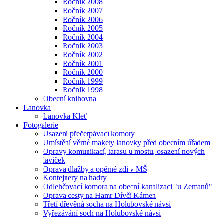
Ročník 2008
Ročník 2007
Ročník 2006
Ročník 2005
Ročník 2004
Ročník 2003
Ročník 2002
Ročník 2001
Ročník 2000
Ročník 1999
Ročník 1998
Obecní knihovna
Lanovka
Lanovka Kleť
Fotogalerie
Usazení přečerpávací komory
Umístění věrné makety lanovky před obecním úřadem
Opravy komunikací, tarasu u mostu, osazení nových
laviček
Oprava dlažby a opěrné zdi v MŠ
Kontejnery na hadry
Odlehčovací komora na obecní kanalizaci "u Zemanů"
Oprava cesty na Hamr Dívčí Kámen
Třetí dřevěná socha na Holubovské návsi
Vyřezávání soch na Holubovské návsi