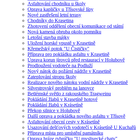
Asfaltování chodníku u školy
Oprava kapličky u Třísovské lípy
Nové zastřešení letní terasy
Chodníky do Krasetina
Zhotovení oddělení obecní komunikace od státní
Nová kamená obruba okolo pomníku
Letošní stavba májky
Uložení horské vpustě v Krasetině
Křemežský potok "U Čističky"
Příprava pro pokládku asfaltu v Krasetině
Úprava korun jírovců před restaurací v Holubově
Prodloužení vodoteče na Podluží
Nový nátok do požární nádrže v Krasetině
Zateplování stropu školy
Realizace nového nátoku vodní nádrže v Krasetině
Silvestrovský problém na lanovce
Betlémské světlo z rakouského Tragweinu
Pokládání žlabů v Krasetíně hotové
Pokládání žlabů v Krásetíně
Překop silnice v Holubově
Další oprava a pokládka nového asfaltu v Třísově
Asfaltování obecní cesty v Krásetíně
Usazování dešťových vodotečí v Krásetíně U Kuchařů
Příprava místa pro umístění památníku
Oprava hráze rybníčku "U myslivecké chaty"