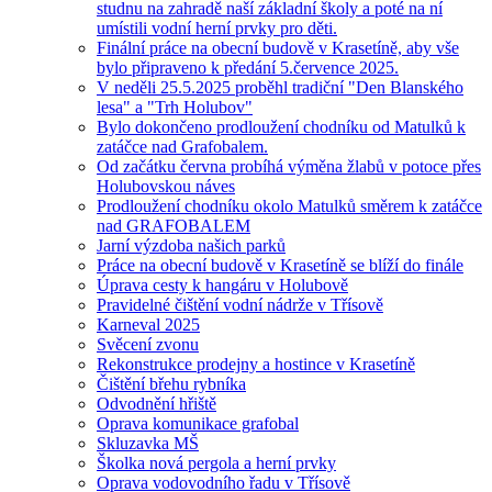
studnu na zahradě naší základní školy a poté na ní
umístili vodní herní prvky pro děti.
Finální práce na obecní budově v Krasetíně, aby vše
bylo připraveno k předání 5.července 2025.
V neděli 25.5.2025 proběhl tradiční "Den Blanského
lesa" a "Trh Holubov"
Bylo dokončeno prodloužení chodníku od Matulků k
zatáčce nad Grafobalem.
Od začátku června probíhá výměna žlabů v potoce přes
Holubovskou náves
Prodloužení chodníku okolo Matulků směrem k zatáčce
nad GRAFOBALEM
Jarní výzdoba našich parků
Práce na obecní budově v Krasetíně se blíží do finále
Úprava cesty k hangáru v Holubově
Pravidelné čištění vodní nádrže v Třísově
Karneval 2025
Svěcení zvonu
Rekonstrukce prodejny a hostince v Krasetíně
Čištění břehu rybníka
Odvodnění hřiště
Oprava komunikace grafobal
Skluzavka MŠ
Školka nová pergola a herní prvky
Oprava vodovodního řadu v Třísově