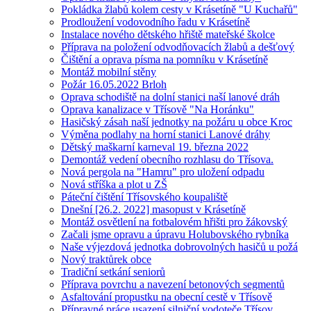
Pokládka žlabů kolem cesty v Krásetíně "U Kuchařů"
Prodloužení vodovodního řadu v Krásetíně
Instalace nového dětského hřiště mateřské školce
Příprava na položení odvodňovacích žlabů a dešťový
Čištění a oprava písma na pomníku v Krásetíně
Montáž mobilní stěny
Požár 16.05.2022 Brloh
Oprava schodiště na dolní stanici naší lanové dráh
Oprava kanalizace v Třísově "Na Horánku"
Hasičský zásah naší jednotky na požáru u obce Kroc
Výměna podlahy na horní stanici Lanové dráhy
Dětský maškarní karneval 19. března 2022
Demontáž vedení obecního rozhlasu do Třísova.
Nová pergola na "Hamru" pro uložení odpadu
Nová stříška a plot u ZŠ
Páteční čištění Třísovského koupaliště
Dnešní [26.2. 2022] masopust v Krásetíně
Montáž osvětlení na fotbalovém hřišti pro žákovský
Začali jsme opravu a úpravu Holubovského rybníka
Naše výjezdová jednotka dobrovolných hasičů u požá
Nový traktůrek obce
Tradiční setkání seniorů
Příprava povrchu a navezení betonových segmentů
Asfaltování propustku na obecní cestě v Třísově
Přípravné práce usazení silniční vodoteče Třísov