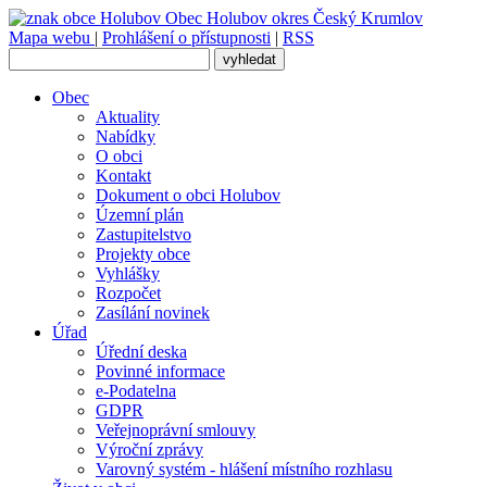
Obec
Holubov
okres Český Krumlov
Mapa webu
|
Prohlášení o přístupnosti
|
RSS
Obec
Aktuality
Nabídky
O obci
Kontakt
Dokument o obci Holubov
Územní plán
Zastupitelstvo
Projekty obce
Vyhlášky
Rozpočet
Zasílání novinek
Úřad
Úřední deska
Povinné informace
e-Podatelna
GDPR
Veřejnoprávní smlouvy
Výroční zprávy
Varovný systém - hlášení místního rozhlasu