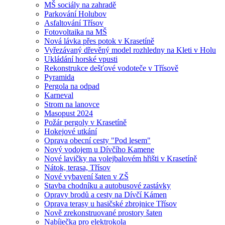
MŠ sociály na zahradě
Parkování Holubov
Asfaltování Třísov
Fotovoltaika na MŠ
Nová lávka přes potok v Krasetíně
Vyřezávaný dřevěný model rozhledny na Kleti v Holu
Ukládání horské vpusti
Rekonstrukce dešťové vodoteče v Třísově
Pyramida
Pergola na odpad
Karneval
Strom na lanovce
Masopust 2024
Požár pergoly v Krasetíně
Hokejové utkání
Oprava obecní cesty "Pod lesem"
Nový vodojem u Dívčího Kamene
Nové lavičky na volejbalovém hřišti v Krasetíně
Nátok, terasa, Třísov
Nové vybavení šaten v ZŠ
Stavba chodníku a autobusové zastávky
Opravy brodů a cesty na Dívčí Kámen
Oprava terasy u hasičské zbrojnice Třísov
Nově zrekonstruované prostory šaten
Nabíječka pro elektrokola