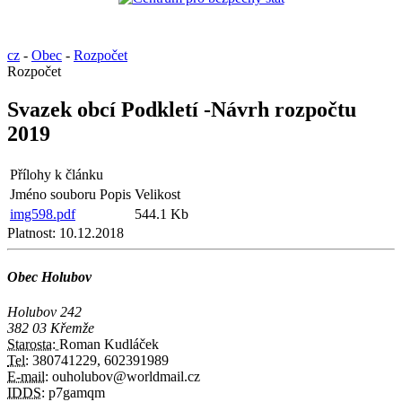
cz
-
Obec
-
Rozpočet
Rozpočet
Svazek obcí Podkletí -Návrh rozpočtu
2019
Přílohy k článku
Jméno souboru
Popis
Velikost
img598.pdf
544.1 Kb
Platnost:
10.12.2018
Obec Holubov
Holubov 242
382 03 Křemže
Starosta:
Roman Kudláček
Tel:
380741229, 602391989
E-mail:
ouholubov@worldmail.cz
IDDS:
p7gamqm