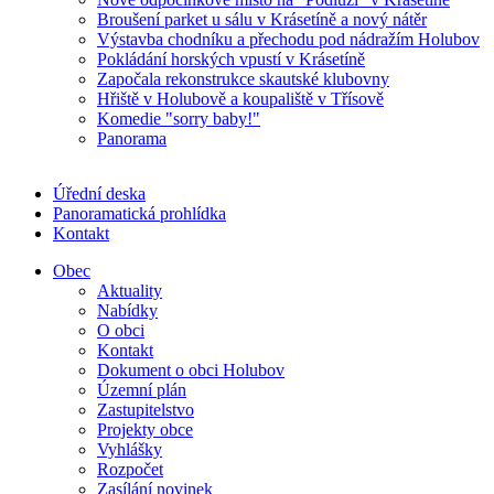
Broušení parket u sálu v Krásetíně a nový nátěr
Výstavba chodníku a přechodu pod nádražím Holubov
Pokládání horských vpustí v Krásetíně
Započala rekonstrukce skautské klubovny
Hřiště v Holubově a koupaliště v Třísově
Komedie "sorry baby!"
Panorama
Úřední deska
Panoramatická prohlídka
Kontakt
Obec
Aktuality
Nabídky
O obci
Kontakt
Dokument o obci Holubov
Územní plán
Zastupitelstvo
Projekty obce
Vyhlášky
Rozpočet
Zasílání novinek