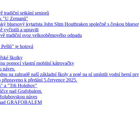
 tradiční setkání seniorů
ník "U Zemanů"
ndský bluesový kytarista John Slim Houtbraken společně s českou blues
vyčistili a upravili
bově tradiční svoz velkooběmového odpadu
 Pešlů" je hotová
řské školky
ínu pomocí vlastní mobilní kátrovačky
u náves.
nu na zahradě naší základní školy a poté na ní umístili vodní herní prv
o připraveno k předání 5.července 2025.
a" a "Trh Holubov"
áčce nad Grafobalem.
 Holubovskou náves
čce nad GRAFOBALEM