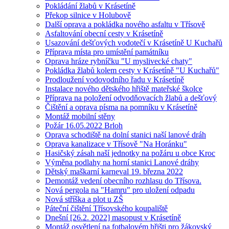
Pokládání žlabů v Krásetíně
Překop silnice v Holubově
Další oprava a pokládka nového asfaltu v Třísově
Asfaltování obecní cesty v Krásetíně
Usazování dešťových vodotečí v Krásetíně U Kuchařů
Příprava místa pro umístění památníku
Oprava hráze rybníčku "U myslivecké chaty"
Pokládka žlabů kolem cesty v Krásetíně "U Kuchařů"
Prodloužení vodovodního řadu v Krásetíně
Instalace nového dětského hřiště mateřské školce
Příprava na položení odvodňovacích žlabů a dešťový
Čištění a oprava písma na pomníku v Krásetíně
Montáž mobilní stěny
Požár 16.05.2022 Brloh
Oprava schodiště na dolní stanici naší lanové dráh
Oprava kanalizace v Třísově "Na Horánku"
Hasičský zásah naší jednotky na požáru u obce Kroc
Výměna podlahy na horní stanici Lanové dráhy
Dětský maškarní karneval 19. března 2022
Demontáž vedení obecního rozhlasu do Třísova.
Nová pergola na "Hamru" pro uložení odpadu
Nová stříška a plot u ZŠ
Páteční čištění Třísovského koupaliště
Dnešní [26.2. 2022] masopust v Krásetíně
Montáž osvětlení na fotbalovém hřišti pro žákovský