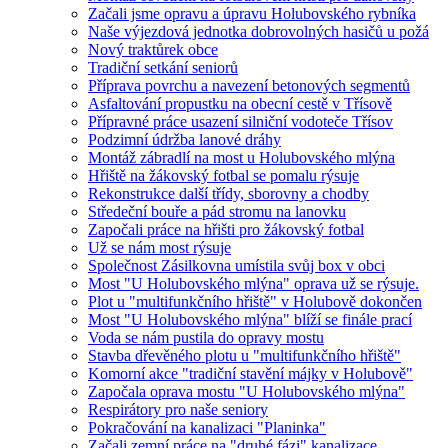
Začali jsme opravu a úpravu Holubovského rybníka
Naše výjezdová jednotka dobrovolných hasičů u požá
Nový traktůrek obce
Tradiční setkání seniorů
Příprava povrchu a navezení betonových segmentů
Asfaltování propustku na obecní cestě v Třísově
Přípravné práce usazení silniční vodoteče Třísov
Podzimní údržba lanové dráhy
Montáž zábradlí na most u Holubovského mlýna
Hřiště na žákovský fotbal se pomalu rýsuje
Rekonstrukce další třídy, sborovny a chodby
Středeční bouře a pád stromu na lanovku
Započali práce na hřišti pro žákovský fotbal
Už se nám most rýsuje
Společnost Zásilkovna umístila svůj box v obci
Most "U Holubovského mlýna" oprava už se rýsuje.
Plot u "multifunkčního hřiště" v Holubově dokončen
Most "U Holubovského mlýna" blíží se finále prací
Voda se nám pustila do opravy mostu
Stavba dřevěného plotu u "multifunkčního hřiště"
Komorní akce "tradiční stavění májky v Holubově"
Započala oprava mostu "U Holubovského mlýna"
Respirátory pro naše seniory
Pokračování na kanalizaci "Planinka"
Začali zemní práce na "druhé fázi" kanalizace