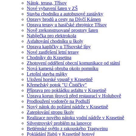
Nátok, terasa, Třísov
Nové vybavení šaten v ZŠ
Stavba chodníku a autobusové zastávky
Opravy brodů a cesty na Dívčí Kámen
Oprava terasy u hasičské zbrojnice Třísov
Nově zrekonstruované prostory šaten
Nabíječka pro elektrokola
Asfaltování chodníku u školy
Oprava kapličky u Třísovské lípy
Nové zastřešení letní terasy
Chodníky do Krasetina
Zhotovení oddělení obecní komunikace od státní
Nová kamená obruba okolo pomníku
Letošní stavba májky
Uložení horské vpustě v Krasetině
Křemežský potok "U Čističky"
Příprava pro pokládku asfaltu v Krasetině
Úprava korun jírovců před restaurací v Holubově
Prodloužení vodoteče na Podluží
Nový nátok do požární nádrže v Krasetině
Zateplování stropu školy
Realizace nového nátoku vodní nádrže v Krasetině
Silvestrovský problém na lanovce
Betlémské světlo z rakouského Tragweinu
Pokládání žlabů v Krasetíně hotové