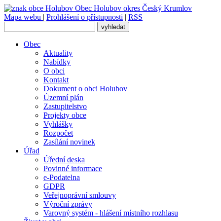
Obec
Holubov
okres Český Krumlov
Mapa webu
|
Prohlášení o přístupnosti
|
RSS
Obec
Aktuality
Nabídky
O obci
Kontakt
Dokument o obci Holubov
Územní plán
Zastupitelstvo
Projekty obce
Vyhlášky
Rozpočet
Zasílání novinek
Úřad
Úřední deska
Povinné informace
e-Podatelna
GDPR
Veřejnoprávní smlouvy
Výroční zprávy
Varovný systém - hlášení místního rozhlasu