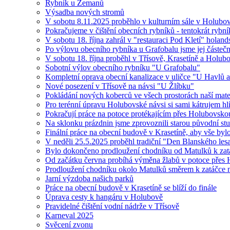
Rybník u Zemanů
Výsadba nových stromů
V sobotu 8.11.2025 proběhlo v kulturním sále v Holubově
Pokračujeme v čištění obecních rybníků - tentokrát ryb
V sobotu 18. října zahrál v "restauraci Pod Kletí" hola
Po výlovu obecního rybníka u Grafobalu jsme jej částečně 
V sobotu 18. října proběhl v Třísově, Krasetíně a Holu
Sobotní výlov obecního rybníku "U Grafobalu"
Kompletní oprava obecní kanalizace v uličce "U Havlů a
Nové posezení v Třísově na návsi "U Žlíbku"
Pokládání nových koberců ve všech prostorách naší mate
Pro terénní úpravu Holubovské návsi si sami kátrujem hl
Pokračují práce na potoce protékajícím přes Holubovsko
Na sklonku prázdnin jsme zprovoznili starou původní stud
Finální práce na obecní budově v Krasetíně, aby vše byl
V neděli 25.5.2025 proběhl tradiční "Den Blanského les
Bylo dokončeno prodloužení chodníku od Matulků k zat
Od začátku června probíhá výměna žlabů v potoce přes
Prodloužení chodníku okolo Matulků směrem k zatá
Jarní výzdoba našich parků
Práce na obecní budově v Krasetíně se blíží do finále
Úprava cesty k hangáru v Holubově
Pravidelné čištění vodní nádrže v Třísově
Karneval 2025
Svěcení zvonu