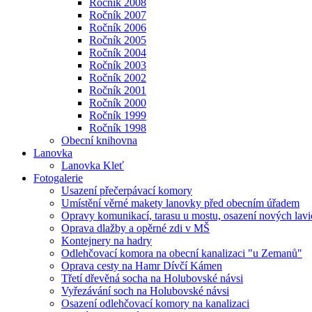
Ročník 2008
Ročník 2007
Ročník 2006
Ročník 2005
Ročník 2004
Ročník 2003
Ročník 2002
Ročník 2001
Ročník 2000
Ročník 1999
Ročník 1998
Obecní knihovna
Lanovka
Lanovka Kleť
Fotogalerie
Usazení přečerpávací komory
Umístění věrné makety lanovky před obecním úřadem
Opravy komunikací, tarasu u mostu, osazení nových lavi
Oprava dlažby a opěrné zdi v MŠ
Kontejnery na hadry
Odlehčovací komora na obecní kanalizaci "u Zemanů"
Oprava cesty na Hamr Dívčí Kámen
Třetí dřevěná socha na Holubovské návsi
Vyřezávání soch na Holubovské návsi
Osazení odlehčovací komory na kanalizaci