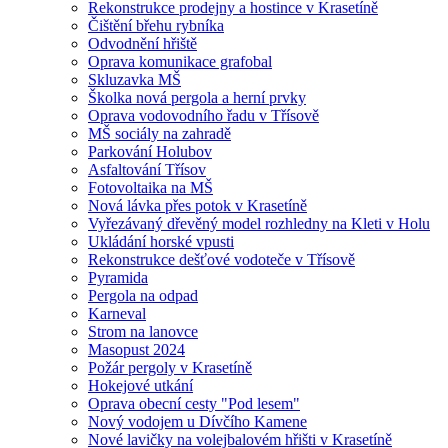
Rekonstrukce prodejny a hostince v Krasetíně
Čištění břehu rybníka
Odvodnění hřiště
Oprava komunikace grafobal
Skluzavka MŠ
Školka nová pergola a herní prvky
Oprava vodovodního řadu v Třísově
MŠ sociály na zahradě
Parkování Holubov
Asfaltování Třísov
Fotovoltaika na MŠ
Nová lávka přes potok v Krasetíně
Vyřezávaný dřevěný model rozhledny na Kleti v Holu
Ukládání horské vpusti
Rekonstrukce dešťové vodoteče v Třísově
Pyramida
Pergola na odpad
Karneval
Strom na lanovce
Masopust 2024
Požár pergoly v Krasetíně
Hokejové utkání
Oprava obecní cesty "Pod lesem"
Nový vodojem u Dívčího Kamene
Nové lavičky na volejbalovém hřišti v Krasetíně