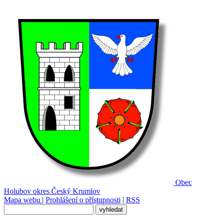
Obec
Holubov
okres Český Krumlov
Mapa webu
|
Prohlášení o přístupnosti
|
RSS