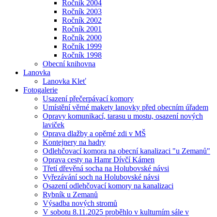
Ročník 2004
Ročník 2003
Ročník 2002
Ročník 2001
Ročník 2000
Ročník 1999
Ročník 1998
Obecní knihovna
Lanovka
Lanovka Kleť
Fotogalerie
Usazení přečerpávací komory
Umístění věrné makety lanovky před obecním úřadem
Opravy komunikací, tarasu u mostu, osazení nových
laviček
Oprava dlažby a opěrné zdi v MŠ
Kontejnery na hadry
Odlehčovací komora na obecní kanalizaci "u Zemanů"
Oprava cesty na Hamr Dívčí Kámen
Třetí dřevěná socha na Holubovské návsi
Vyřezávání soch na Holubovské návsi
Osazení odlehčovací komory na kanalizaci
Rybník u Zemanů
Výsadba nových stromů
V sobotu 8.11.2025 proběhlo v kulturním sále v