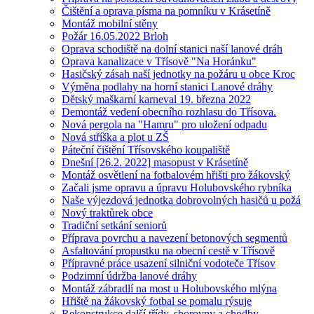
Čištění a oprava písma na pomníku v Krásetíně
Montáž mobilní stěny
Požár 16.05.2022 Brloh
Oprava schodiště na dolní stanici naší lanové dráh
Oprava kanalizace v Třísově "Na Horánku"
Hasičský zásah naší jednotky na požáru u obce Kroc
Výměna podlahy na horní stanici Lanové dráhy
Dětský maškarní karneval 19. března 2022
Demontáž vedení obecního rozhlasu do Třísova.
Nová pergola na "Hamru" pro uložení odpadu
Nová stříška a plot u ZŠ
Páteční čištění Třísovského koupaliště
Dnešní [26.2. 2022] masopust v Krásetíně
Montáž osvětlení na fotbalovém hřišti pro žákovský
Začali jsme opravu a úpravu Holubovského rybníka
Naše výjezdová jednotka dobrovolných hasičů u požá
Nový traktůrek obce
Tradiční setkání seniorů
Příprava povrchu a navezení betonových segmentů
Asfaltování propustku na obecní cestě v Třísově
Přípravné práce usazení silniční vodoteče Třísov
Podzimní údržba lanové dráhy
Montáž zábradlí na most u Holubovského mlýna
Hřiště na žákovský fotbal se pomalu rýsuje
Rekonstrukce další třídy, sborovny a chodby