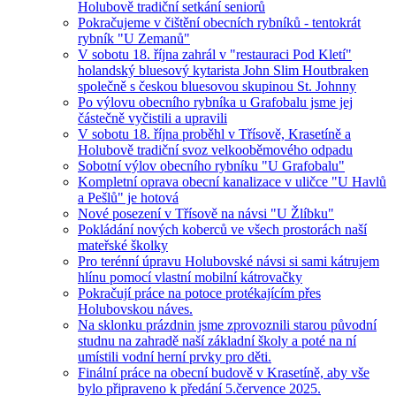
Holubově tradiční setkání seniorů
Pokračujeme v čištění obecních rybníků - tentokrát
rybník "U Zemanů"
V sobotu 18. října zahrál v "restauraci Pod Kletí"
holandský bluesový kytarista John Slim Houtbraken
společně s českou bluesovou skupinou St. Johnny
Po výlovu obecního rybníka u Grafobalu jsme jej
částečně vyčistili a upravili
V sobotu 18. října proběhl v Třísově, Krasetíně a
Holubově tradiční svoz velkooběmového odpadu
Sobotní výlov obecního rybníku "U Grafobalu"
Kompletní oprava obecní kanalizace v uličce "U Havlů
a Pešlů" je hotová
Nové posezení v Třísově na návsi "U Žlíbku"
Pokládání nových koberců ve všech prostorách naší
mateřské školky
Pro terénní úpravu Holubovské návsi si sami kátrujem
hlínu pomocí vlastní mobilní kátrovačky
Pokračují práce na potoce protékajícím přes
Holubovskou náves.
Na sklonku prázdnin jsme zprovoznili starou původní
studnu na zahradě naší základní školy a poté na ní
umístili vodní herní prvky pro děti.
Finální práce na obecní budově v Krasetíně, aby vše
bylo připraveno k předání 5.července 2025.