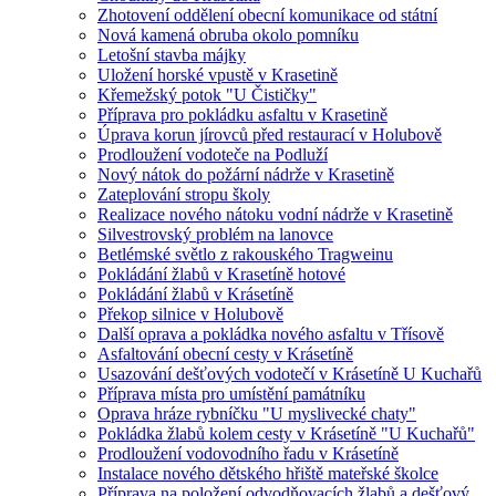
Zhotovení oddělení obecní komunikace od státní
Nová kamená obruba okolo pomníku
Letošní stavba májky
Uložení horské vpustě v Krasetině
Křemežský potok "U Čističky"
Příprava pro pokládku asfaltu v Krasetině
Úprava korun jírovců před restaurací v Holubově
Prodloužení vodoteče na Podluží
Nový nátok do požární nádrže v Krasetině
Zateplování stropu školy
Realizace nového nátoku vodní nádrže v Krasetině
Silvestrovský problém na lanovce
Betlémské světlo z rakouského Tragweinu
Pokládání žlabů v Krasetíně hotové
Pokládání žlabů v Krásetíně
Překop silnice v Holubově
Další oprava a pokládka nového asfaltu v Třísově
Asfaltování obecní cesty v Krásetíně
Usazování dešťových vodotečí v Krásetíně U Kuchařů
Příprava místa pro umístění památníku
Oprava hráze rybníčku "U myslivecké chaty"
Pokládka žlabů kolem cesty v Krásetíně "U Kuchařů"
Prodloužení vodovodního řadu v Krásetíně
Instalace nového dětského hřiště mateřské školce
Příprava na položení odvodňovacích žlabů a dešťový