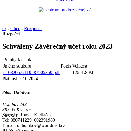
cz
-
Obec
-
Rozpočet
Rozpočet
Schválený Závěrečný účet roku 2023
Přílohy k článku
Jméno souboru
Popis
Velikost
dl-6320572119587905350.pdf
12651.8 Kb
Platnost:
27.6.2024
Obec Holubov
Holubov 242
382 03 Křemže
Starosta:
Roman Kudláček
Tel:
380741229, 602391989
E-mail:
ouholubov@worldmail.cz
IDDS:
p7gamqm