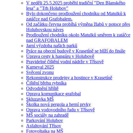
V neděli 25.5.2025 proběhl tradiční "Den Blanského
lesa" a "Trh Holubov"
Bylo dokončeno prodloužení chodníku od Matulků k
zatáčce nad Grafobalem.
Od začátku června probíhá výměna žlabů v potoce přes
Holubovskou náves
Prodloužení chodníku okolo Matulků směrem k zatáčce
nad GRAFOBALEM
Jarní výzdoba našich parků
Práce na obecní budově v Krasetíně se blíží do finále
Úprava cesty k hangáru v Holubově
Pravidelné čištění vodní nádrže v Třísově
Karneval 2025
Svěcení zvonu
Rekonstrukce prodejny a hostince v Krasetíně
Čištění břehu rybníka
Odvodnění hřiště
Oprava komunikace grafobal
Skluzavka MŠ
Školka nová pergola a herní prvky
Oprava vodovodního řadu v Třísově
MŠ sociály na zahradě
Parkování Holubov
Asfaltování Třísov
Fotovoltaika na MŠ