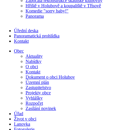
Započala rekonstrukce skautské klubovny
Hřiště v Holubově a koupaliště v Třísově
Komedie "sorry baby!"
Panorama
Úřední deska
Panoramatická prohlídka
Kontakt
Obec
Aktuality
Nabídky
O obci
Kontakt
Dokument o obci Holubov
Územní plán
Zastupitelstvo
Projekty obce
Vyhlášky
Rozpočet
Zasílání novinek
Úřad
Život v obci
Lanovka
Fotogalerie