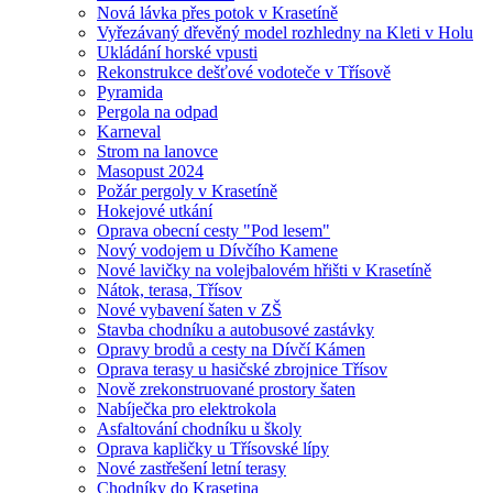
Nová lávka přes potok v Krasetíně
Vyřezávaný dřevěný model rozhledny na Kleti v Holu
Ukládání horské vpusti
Rekonstrukce dešťové vodoteče v Třísově
Pyramida
Pergola na odpad
Karneval
Strom na lanovce
Masopust 2024
Požár pergoly v Krasetíně
Hokejové utkání
Oprava obecní cesty "Pod lesem"
Nový vodojem u Dívčího Kamene
Nové lavičky na volejbalovém hřišti v Krasetíně
Nátok, terasa, Třísov
Nové vybavení šaten v ZŠ
Stavba chodníku a autobusové zastávky
Opravy brodů a cesty na Dívčí Kámen
Oprava terasy u hasičské zbrojnice Třísov
Nově zrekonstruované prostory šaten
Nabíječka pro elektrokola
Asfaltování chodníku u školy
Oprava kapličky u Třísovské lípy
Nové zastřešení letní terasy
Chodníky do Krasetina