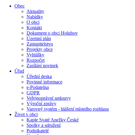
Obec
Aktuality
Nabídky
O obci
Kontakt
Dokument o obci Holubov
Územní plán
Zastupitelstvo
Projekty obce
Vyhlášky
Rozpočet
Zasílání novinek
Úřad
Úřední deska
Povinné informace
e-Podatelna
GDPR
Veřejnoprávní smlouvy
Výroční zprávy
Varovný systém - hlášení místního rozhlasu
Život v obci
Kaple Svaté Anežky České
Spolky a sdružení
Podnikatelé