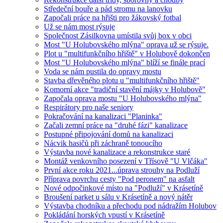
Středeční bouře a pád stromu na lanovku
Započali práce na hřišti pro žákovský fotbal
Už se nám most rýsuje
Společnost Zásilkovna umístila svůj box v obci
Most "U Holubovského mlýna" oprava už se rýsuje.
Plot u "multifunkčního hřiště" v Holubově dokončen
Most "U Holubovského mlýna" blíží se finále prací
Voda se nám pustila do opravy mostu
Stavba dřevěného plotu u "multifunkčního hřiště"
Komorní akce "tradiční stavění májky v Holubově"
Započala oprava mostu "U Holubovského mlýna"
Respirátory pro naše seniory
Pokračování na kanalizaci "Planinka"
Začali zemní práce na "druhé fázi" kanalizace
Postupné připojování domů na kanalizaci
Nácvik hasičů při záchraně tonoucího
Výstavba nové kanalizace a rekonstrukce staré
Montáž venkovního posezení v Třísově "U Vlčáka"
První akce roku 2021...úprava strouhy na Podluží
Příprava povrchu cesty "Pod peronem" na asfalt
Nové odpočinkové místo na "Podluží" v Krásetíně
Broušení parket u sálu v Krásetíně a nový nátěr
Výstavba chodníku a přechodu pod nádražím Holubov
Pokládání horských vpustí v Krásetíně