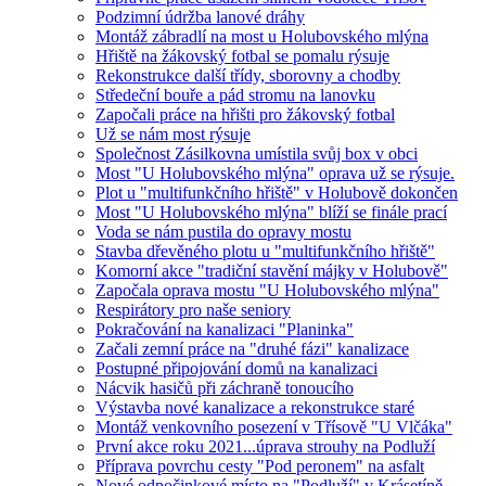
Podzimní údržba lanové dráhy
Montáž zábradlí na most u Holubovského mlýna
Hřiště na žákovský fotbal se pomalu rýsuje
Rekonstrukce další třídy, sborovny a chodby
Středeční bouře a pád stromu na lanovku
Započali práce na hřišti pro žákovský fotbal
Už se nám most rýsuje
Společnost Zásilkovna umístila svůj box v obci
Most "U Holubovského mlýna" oprava už se rýsuje.
Plot u "multifunkčního hřiště" v Holubově dokončen
Most "U Holubovského mlýna" blíží se finále prací
Voda se nám pustila do opravy mostu
Stavba dřevěného plotu u "multifunkčního hřiště"
Komorní akce "tradiční stavění májky v Holubově"
Započala oprava mostu "U Holubovského mlýna"
Respirátory pro naše seniory
Pokračování na kanalizaci "Planinka"
Začali zemní práce na "druhé fázi" kanalizace
Postupné připojování domů na kanalizaci
Nácvik hasičů při záchraně tonoucího
Výstavba nové kanalizace a rekonstrukce staré
Montáž venkovního posezení v Třísově "U Vlčáka"
První akce roku 2021...úprava strouhy na Podluží
Příprava povrchu cesty "Pod peronem" na asfalt
Nové odpočinkové místo na "Podluží" v Krásetíně