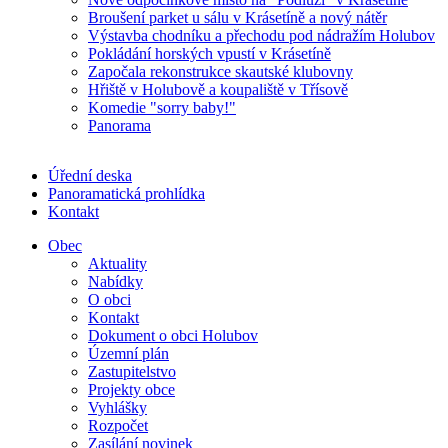
Broušení parket u sálu v Krásetíně a nový nátěr
Výstavba chodníku a přechodu pod nádražím Holubov
Pokládání horských vpustí v Krásetíně
Započala rekonstrukce skautské klubovny
Hřiště v Holubově a koupaliště v Třísově
Komedie "sorry baby!"
Panorama
Úřední deska
Panoramatická prohlídka
Kontakt
Obec
Aktuality
Nabídky
O obci
Kontakt
Dokument o obci Holubov
Územní plán
Zastupitelstvo
Projekty obce
Vyhlášky
Rozpočet
Zasílání novinek