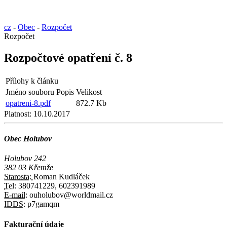
cz
-
Obec
-
Rozpočet
Rozpočet
Rozpočtové opatření č. 8
Přílohy k článku
Jméno souboru
Popis
Velikost
opatreni-8.pdf
872.7 Kb
Platnost:
10.10.2017
Obec Holubov
Holubov 242
382 03 Křemže
Starosta:
Roman Kudláček
Tel:
380741229, 602391989
E-mail:
ouholubov@worldmail.cz
IDDS:
p7gamqm
Fakturační údaje