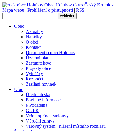
Obec
Holubov
okres Český Krumlov
Mapa webu
|
Prohlášení o přístupnosti
|
RSS
Obec
Aktuality
Nabídky
O obci
Kontakt
Dokument o obci Holubov
Územní plán
Zastupitelstvo
Projekty obce
Vyhlášky
Rozpočet
Zasílání novinek
Úřad
Úřední deska
Povinné informace
e-Podatelna
GDPR
Veřejnoprávní smlouvy
Výroční zprávy
Varovný systém - hlášení místního rozhlasu