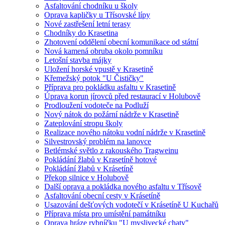
Asfaltování chodníku u školy
Oprava kapličky u Třísovské lípy
Nové zastřešení letní terasy
Chodníky do Krasetina
Zhotovení oddělení obecní komunikace od státní
Nová kamená obruba okolo pomníku
Letošní stavba májky
Uložení horské vpustě v Krasetině
Křemežský potok "U Čističky"
Příprava pro pokládku asfaltu v Krasetině
Úprava korun jírovců před restaurací v Holubově
Prodloužení vodoteče na Podluží
Nový nátok do požární nádrže v Krasetině
Zateplování stropu školy
Realizace nového nátoku vodní nádrže v Krasetině
Silvestrovský problém na lanovce
Betlémské světlo z rakouského Tragweinu
Pokládání žlabů v Krasetíně hotové
Pokládání žlabů v Krásetíně
Překop silnice v Holubově
Další oprava a pokládka nového asfaltu v Třísově
Asfaltování obecní cesty v Krásetíně
Usazování dešťových vodotečí v Krásetíně U Kuchařů
Příprava místa pro umístění památníku
Oprava hráze rybníčku "U myslivecké chaty"