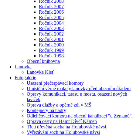
Ročník 2008
Ročník 2007
Ročník 2006
Ročník 2005
Ročník 2004
Ročník 2003
Ročník 2002
Ročník 2001
Ročník 2000
Ročník 1999
Ročník 1998
Obecní knihovna
Lanovka
Lanovka Kleť
Fotogalerie
Usazení přečerpávací komory
Umístění věrné makety lanovky před obecním úřadem
Opravy komunikací, tarasu u mostu, osazení nových
laviček
Oprava dlažby a opěrné zdi v MŠ
Kontejnery na hadry
Odlehčovací komora na obecní kanalizaci "u Zemanů"
Oprava cesty na Hamr Dívčí Kámen
Třetí dřevěná socha na Holubovské návsi
Vyřezávání soch na Holubovské návsi