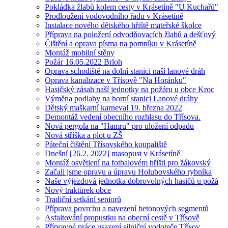
Pokládka žlabů kolem cesty v Krásetíně "U Kuchařů"
Prodloužení vodovodního řadu v Krásetíně
Instalace nového dětského hřiště mateřské školce
Příprava na položení odvodňovacích žlabů a dešťový
Čištění a oprava písma na pomníku v Krásetíně
Montáž mobilní stěny
Požár 16.05.2022 Brloh
Oprava schodiště na dolní stanici naší lanové dráh
Oprava kanalizace v Třísově "Na Horánku"
Hasičský zásah naší jednotky na požáru u obce Kroc
Výměna podlahy na horní stanici Lanové dráhy
Dětský maškarní karneval 19. března 2022
Demontáž vedení obecního rozhlasu do Třísova.
Nová pergola na "Hamru" pro uložení odpadu
Nová stříška a plot u ZŠ
Páteční čištění Třísovského koupaliště
Dnešní [26.2. 2022] masopust v Krásetíně
Montáž osvětlení na fotbalovém hřišti pro žákovský
Začali jsme opravu a úpravu Holubovského rybníka
Naše výjezdová jednotka dobrovolných hasičů u požá
Nový traktůrek obce
Tradiční setkání seniorů
Příprava povrchu a navezení betonových segmentů
Asfaltování propustku na obecní cestě v Třísově
Přípravné práce usazení silniční vodoteče Třísov