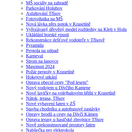
MŠ sociály na zahradě
Parkování Holubov
Asfaltování Třísov
Fotovoltaika na MŠ
Nová lávka přes potok v Krasetíně
Vyřezávaný dřevěný model rozhledny na Kleti v Holu
Ukládání horské vpusti
Rekonstrukce dešťové vodoteče v Třísově
Pyramida
Pergola na odpad
Karneval
Strom na lanovce
Masopust 2024
Požár pergoly v Krasetíně
Hokejové utkání
Oprava obecní cesty "Pod lesem"
Nový vodojem u Dívčího Kamene
Nové lavičky na volejbalovém hřišti v Krasetíně
Nátok, terasa, Třísov
Nové vybavení šaten v ZŠ
Stavba chodníku a autobusové zastávky
Opravy brodů a cesty na Dívčí Kámen
Oprava terasy u hasičské zbrojnice Třísov
Nově zrekonstruované prostory šaten
Nabíječka pro elektrokola