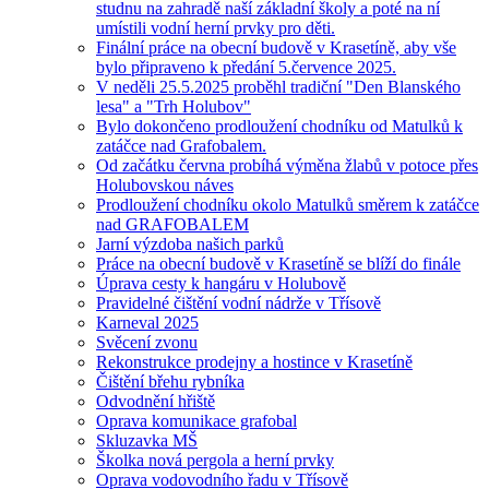
studnu na zahradě naší základní školy a poté na ní
umístili vodní herní prvky pro děti.
Finální práce na obecní budově v Krasetíně, aby vše
bylo připraveno k předání 5.července 2025.
V neděli 25.5.2025 proběhl tradiční "Den Blanského
lesa" a "Trh Holubov"
Bylo dokončeno prodloužení chodníku od Matulků k
zatáčce nad Grafobalem.
Od začátku června probíhá výměna žlabů v potoce přes
Holubovskou náves
Prodloužení chodníku okolo Matulků směrem k zatáčce
nad GRAFOBALEM
Jarní výzdoba našich parků
Práce na obecní budově v Krasetíně se blíží do finále
Úprava cesty k hangáru v Holubově
Pravidelné čištění vodní nádrže v Třísově
Karneval 2025
Svěcení zvonu
Rekonstrukce prodejny a hostince v Krasetíně
Čištění břehu rybníka
Odvodnění hřiště
Oprava komunikace grafobal
Skluzavka MŠ
Školka nová pergola a herní prvky
Oprava vodovodního řadu v Třísově