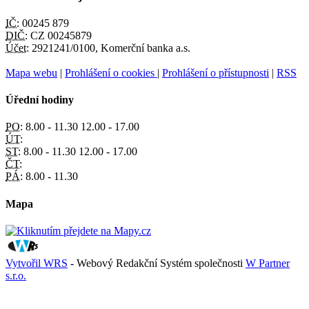
IČ:
00245 879
DIČ:
CZ 00245879
Účet:
2921241/0100, Komerční banka a.s.
Mapa webu
|
Prohlášení o cookies
|
Prohlášení o přístupnosti
|
RSS
Úřední hodiny
PO:
8.00 - 11.30 12.00 - 17.00
ÚT:
ST:
8.00 - 11.30 12.00 - 17.00
ČT:
PÁ:
8.00 - 11.30
Mapa
Vytvořil WRS
- Webový Redakční Systém společnosti
W Partner
s.r.o.