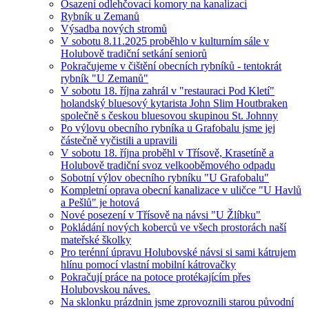
Osazení odlehčovací komory na kanalizaci
Rybník u Zemanů
Výsadba nových stromů
V sobotu 8.11.2025 proběhlo v kulturním sále v
Holubově tradiční setkání seniorů
Pokračujeme v čištění obecních rybníků - tentokrát
rybník "U Zemanů"
V sobotu 18. října zahrál v "restauraci Pod Kletí"
holandský bluesový kytarista John Slim Houtbraken
společně s českou bluesovou skupinou St. Johnny
Po výlovu obecního rybníka u Grafobalu jsme jej
částečně vyčistili a upravili
V sobotu 18. října proběhl v Třísově, Krasetíně a
Holubově tradiční svoz velkooběmového odpadu
Sobotní výlov obecního rybníku "U Grafobalu"
Kompletní oprava obecní kanalizace v uličce "U Havlů
a Pešlů" je hotová
Nové posezení v Třísově na návsi "U Žlíbku"
Pokládání nových koberců ve všech prostorách naší
mateřské školky
Pro terénní úpravu Holubovské návsi si sami kátrujem
hlínu pomocí vlastní mobilní kátrovačky
Pokračují práce na potoce protékajícím přes
Holubovskou náves.
Na sklonku prázdnin jsme zprovoznili starou původní