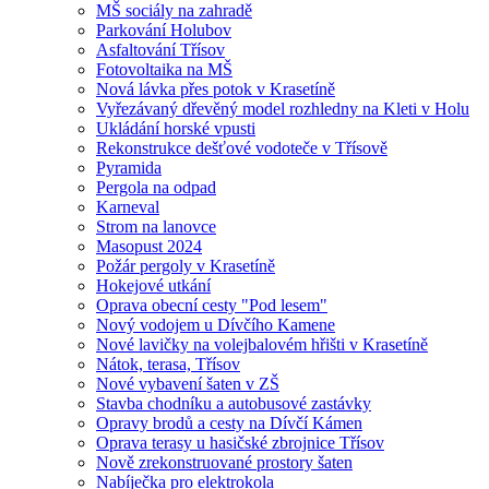
MŠ sociály na zahradě
Parkování Holubov
Asfaltování Třísov
Fotovoltaika na MŠ
Nová lávka přes potok v Krasetíně
Vyřezávaný dřevěný model rozhledny na Kleti v Holu
Ukládání horské vpusti
Rekonstrukce dešťové vodoteče v Třísově
Pyramida
Pergola na odpad
Karneval
Strom na lanovce
Masopust 2024
Požár pergoly v Krasetíně
Hokejové utkání
Oprava obecní cesty "Pod lesem"
Nový vodojem u Dívčího Kamene
Nové lavičky na volejbalovém hřišti v Krasetíně
Nátok, terasa, Třísov
Nové vybavení šaten v ZŠ
Stavba chodníku a autobusové zastávky
Opravy brodů a cesty na Dívčí Kámen
Oprava terasy u hasičské zbrojnice Třísov
Nově zrekonstruované prostory šaten
Nabíječka pro elektrokola