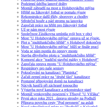
Podzimní údržba lanové dráhy
Montáž zábradlí na most u Holubovského mlýna
Hřiště na žákovský fotbal se pomalu rýsuje
Rekonstrukce další třídy, sborovny a chodby
Středeční bouře a pád stromu na lanovku
Započali práce na hřišti pro žákovský fotbal
Už se nám most rýsuje
Společnost Zásilkovna umístila svůj box v obci
Most "U Holubovského mlýna" oprava už se rýsuje.
Plot u "multifunkčního hřiště" v Holubově dokončen
Most "U Holubovského mlýna" blíží se finále prací
Voda se nám pustila do opravy mostu
Stavba dřevěného plotu u "multifunkčního hřiště"
Komorní akce "tradiční stavění májky v Holubově"
Započala oprava mostu "U Holubovského mlýna"
Respirátory pro naše seniory
Pokračování na kanalizaci "Planinka"
Začali zemní práce na "druhé fázi" kanalizace
Postupné připojování domů na kanalizaci
Nácvik hasičů při záchraně tonoucího
Výstavba nové kanalizace a rekonstrukce staré
Montáž venkovního posezení v Třísově "U Vlčáka"
První akce roku 2021...úprava strouhy na Podluží
Příprava povrchu cesty "Pod peronem" na asfalt
Nové odpočinkové místo na "Podluží" v Krásetíně