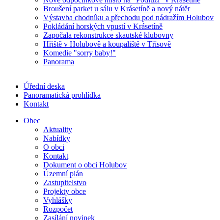
Broušení parket u sálu v Krásetíně a nový nátěr
Výstavba chodníku a přechodu pod nádražím Holubov
Pokládání horských vpustí v Krásetíně
Započala rekonstrukce skautské klubovny
Hřiště v Holubově a koupaliště v Třísově
Komedie "sorry baby!"
Panorama
Úřední deska
Panoramatická prohlídka
Kontakt
Obec
Aktuality
Nabídky
O obci
Kontakt
Dokument o obci Holubov
Územní plán
Zastupitelstvo
Projekty obce
Vyhlášky
Rozpočet
Zasílání novinek