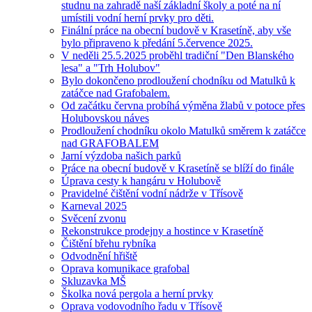
studnu na zahradě naší základní školy a poté na ní
umístili vodní herní prvky pro děti.
Finální práce na obecní budově v Krasetíně, aby vše
bylo připraveno k předání 5.července 2025.
V neděli 25.5.2025 proběhl tradiční "Den Blanského
lesa" a "Trh Holubov"
Bylo dokončeno prodloužení chodníku od Matulků k
zatáčce nad Grafobalem.
Od začátku června probíhá výměna žlabů v potoce přes
Holubovskou náves
Prodloužení chodníku okolo Matulků směrem k zatáčce
nad GRAFOBALEM
Jarní výzdoba našich parků
Práce na obecní budově v Krasetíně se blíží do finále
Úprava cesty k hangáru v Holubově
Pravidelné čištění vodní nádrže v Třísově
Karneval 2025
Svěcení zvonu
Rekonstrukce prodejny a hostince v Krasetíně
Čištění břehu rybníka
Odvodnění hřiště
Oprava komunikace grafobal
Skluzavka MŠ
Školka nová pergola a herní prvky
Oprava vodovodního řadu v Třísově