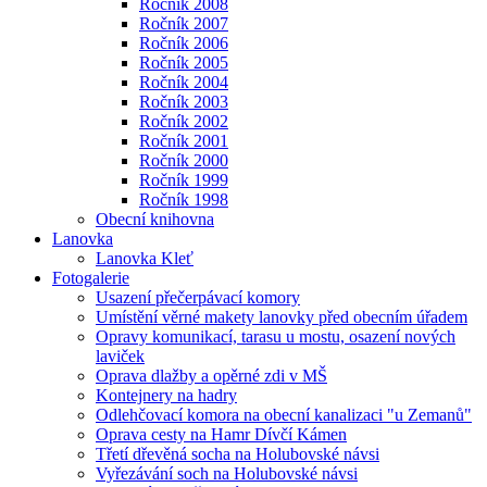
Ročník 2008
Ročník 2007
Ročník 2006
Ročník 2005
Ročník 2004
Ročník 2003
Ročník 2002
Ročník 2001
Ročník 2000
Ročník 1999
Ročník 1998
Obecní knihovna
Lanovka
Lanovka Kleť
Fotogalerie
Usazení přečerpávací komory
Umístění věrné makety lanovky před obecním úřadem
Opravy komunikací, tarasu u mostu, osazení nových
laviček
Oprava dlažby a opěrné zdi v MŠ
Kontejnery na hadry
Odlehčovací komora na obecní kanalizaci "u Zemanů"
Oprava cesty na Hamr Dívčí Kámen
Třetí dřevěná socha na Holubovské návsi
Vyřezávání soch na Holubovské návsi