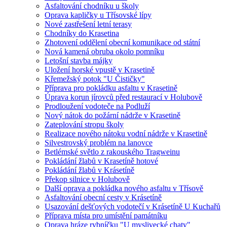
Asfaltování chodníku u školy
Oprava kapličky u Třísovské lípy
Nové zastřešení letní terasy
Chodníky do Krasetina
Zhotovení oddělení obecní komunikace od státní
Nová kamená obruba okolo pomníku
Letošní stavba májky
Uložení horské vpustě v Krasetině
Křemežský potok "U Čističky"
Příprava pro pokládku asfaltu v Krasetině
Úprava korun jírovců před restaurací v Holubově
Prodloužení vodoteče na Podluží
Nový nátok do požární nádrže v Krasetině
Zateplování stropu školy
Realizace nového nátoku vodní nádrže v Krasetině
Silvestrovský problém na lanovce
Betlémské světlo z rakouského Tragweinu
Pokládání žlabů v Krasetíně hotové
Pokládání žlabů v Krásetíně
Překop silnice v Holubově
Další oprava a pokládka nového asfaltu v Třísově
Asfaltování obecní cesty v Krásetíně
Usazování dešťových vodotečí v Krásetíně U Kuchařů
Příprava místa pro umístění památníku
Oprava hráze rybníčku "U myslivecké chaty"