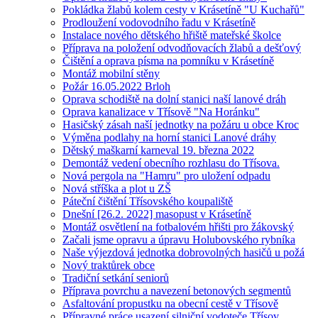
Pokládka žlabů kolem cesty v Krásetíně "U Kuchařů"
Prodloužení vodovodního řadu v Krásetíně
Instalace nového dětského hřiště mateřské školce
Příprava na položení odvodňovacích žlabů a dešťový
Čištění a oprava písma na pomníku v Krásetíně
Montáž mobilní stěny
Požár 16.05.2022 Brloh
Oprava schodiště na dolní stanici naší lanové dráh
Oprava kanalizace v Třísově "Na Horánku"
Hasičský zásah naší jednotky na požáru u obce Kroc
Výměna podlahy na horní stanici Lanové dráhy
Dětský maškarní karneval 19. března 2022
Demontáž vedení obecního rozhlasu do Třísova.
Nová pergola na "Hamru" pro uložení odpadu
Nová stříška a plot u ZŠ
Páteční čištění Třísovského koupaliště
Dnešní [26.2. 2022] masopust v Krásetíně
Montáž osvětlení na fotbalovém hřišti pro žákovský
Začali jsme opravu a úpravu Holubovského rybníka
Naše výjezdová jednotka dobrovolných hasičů u požá
Nový traktůrek obce
Tradiční setkání seniorů
Příprava povrchu a navezení betonových segmentů
Asfaltování propustku na obecní cestě v Třísově
Přípravné práce usazení silniční vodoteče Třísov