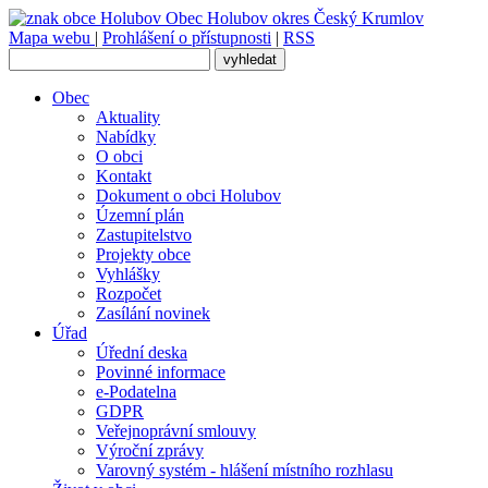
Obec
Holubov
okres Český Krumlov
Mapa webu
|
Prohlášení o přístupnosti
|
RSS
Obec
Aktuality
Nabídky
O obci
Kontakt
Dokument o obci Holubov
Územní plán
Zastupitelstvo
Projekty obce
Vyhlášky
Rozpočet
Zasílání novinek
Úřad
Úřední deska
Povinné informace
e-Podatelna
GDPR
Veřejnoprávní smlouvy
Výroční zprávy
Varovný systém - hlášení místního rozhlasu