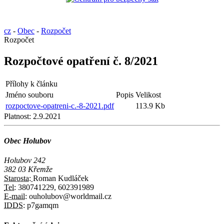
cz
-
Obec
-
Rozpočet
Rozpočet
Rozpočtové opatření č. 8/2021
Přílohy k článku
Jméno souboru
Popis
Velikost
rozpoctove-opatreni-c.-8-2021.pdf
113.9 Kb
Platnost:
2.9.2021
Obec Holubov
Holubov 242
382 03 Křemže
Starosta:
Roman Kudláček
Tel:
380741229, 602391989
E-mail:
ouholubov@worldmail.cz
IDDS:
p7gamqm