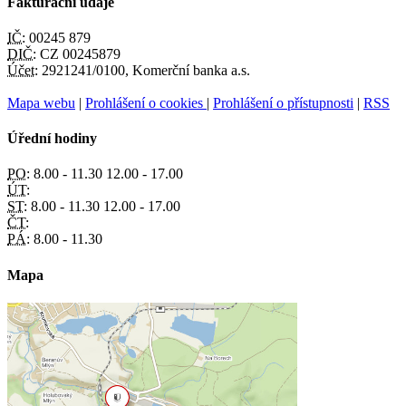
Fakturační údaje
IČ:
00245 879
DIČ:
CZ 00245879
Účet:
2921241/0100, Komerční banka a.s.
Mapa webu
|
Prohlášení o cookies
|
Prohlášení o přístupnosti
|
RSS
Úřední hodiny
PO:
8.00 - 11.30 12.00 - 17.00
ÚT:
ST:
8.00 - 11.30 12.00 - 17.00
ČT:
PÁ:
8.00 - 11.30
Mapa