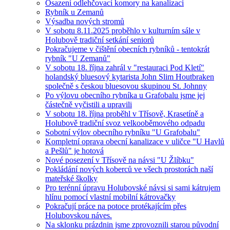
Osazení odlehčovací komory na kanalizaci
Rybník u Zemanů
Výsadba nových stromů
V sobotu 8.11.2025 proběhlo v kulturním sále v
Holubově tradiční setkání seniorů
Pokračujeme v čištění obecních rybníků - tentokrát
rybník "U Zemanů"
V sobotu 18. října zahrál v "restauraci Pod Kletí"
holandský bluesový kytarista John Slim Houtbraken
společně s českou bluesovou skupinou St. Johnny
Po výlovu obecního rybníka u Grafobalu jsme jej
částečně vyčistili a upravili
V sobotu 18. října proběhl v Třísově, Krasetíně a
Holubově tradiční svoz velkooběmového odpadu
Sobotní výlov obecního rybníku "U Grafobalu"
Kompletní oprava obecní kanalizace v uličce "U Havlů
a Pešlů" je hotová
Nové posezení v Třísově na návsi "U Žlíbku"
Pokládání nových koberců ve všech prostorách naší
mateřské školky
Pro terénní úpravu Holubovské návsi si sami kátrujem
hlínu pomocí vlastní mobilní kátrovačky
Pokračují práce na potoce protékajícím přes
Holubovskou náves.
Na sklonku prázdnin jsme zprovoznili starou původní