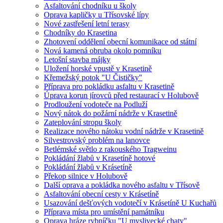
Asfaltování chodníku u školy
Oprava kapličky u Třísovské lípy
Nové zastřešení letní terasy
Chodníky do Krasetina
Zhotovení oddělení obecní komunikace od státní
Nová kamená obruba okolo pomníku
Letošní stavba májky
Uložení horské vpustě v Krasetině
Křemežský potok "U Čističky"
Příprava pro pokládku asfaltu v Krasetině
Úprava korun jírovců před restaurací v Holubově
Prodloužení vodoteče na Podluží
Nový nátok do požární nádrže v Krasetině
Zateplování stropu školy
Realizace nového nátoku vodní nádrže v Krasetině
Silvestrovský problém na lanovce
Betlémské světlo z rakouského Tragweinu
Pokládání žlabů v Krasetíně hotové
Pokládání žlabů v Krásetíně
Překop silnice v Holubově
Další oprava a pokládka nového asfaltu v Třísově
Asfaltování obecní cesty v Krásetíně
Usazování dešťových vodotečí v Krásetíně U Kuchařů
Příprava místa pro umístění památníku
Oprava hráze rybníčku "U myslivecké chaty"