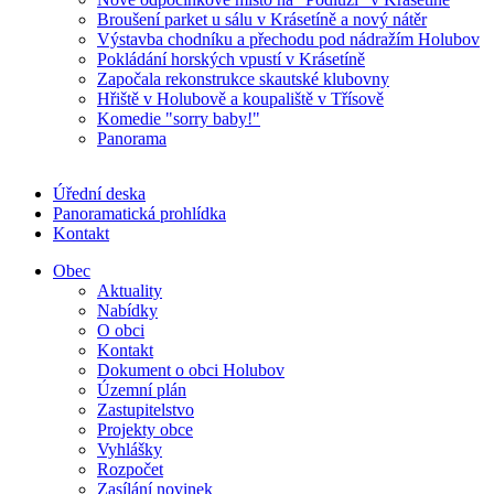
Broušení parket u sálu v Krásetíně a nový nátěr
Výstavba chodníku a přechodu pod nádražím Holubov
Pokládání horských vpustí v Krásetíně
Započala rekonstrukce skautské klubovny
Hřiště v Holubově a koupaliště v Třísově
Komedie "sorry baby!"
Panorama
Úřední deska
Panoramatická prohlídka
Kontakt
Obec
Aktuality
Nabídky
O obci
Kontakt
Dokument o obci Holubov
Územní plán
Zastupitelstvo
Projekty obce
Vyhlášky
Rozpočet
Zasílání novinek