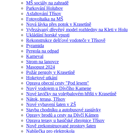
MŠ sociály na zahradě
Parkování Holubov
Asfaltování Třísov
Fotovoltaika na MŠ
Nová lávka přes potok v Krasetíně
Vyřezávaný dřevěný model rozhledny na Kleti v Holu
Ukládání horské vpusti
Rekonstrukce dešťové vodoteče v Třísově
Pyramida
Pergola na odpad
Karneval
Strom na lanovce
Masopust 2024
Požár pergoly v Krasetíně
Hokejové utkání
Oprava obecní cesty "Pod lesem"
Nový vodojem u Dívčího Kamene
Nové lavičky na volejbalovém hřišti v Krasetíně
Nátok, terasa, Třísov
Nové vybavení šaten v ZŠ
Stavba chodníku a autobusové zastávky
Opravy brodů a cesty na Dívčí Kámen
Oprava terasy u hasičské zbrojnice Třísov
Nově zrekonstruované prostory šaten
Nabíječka pro elektrokola