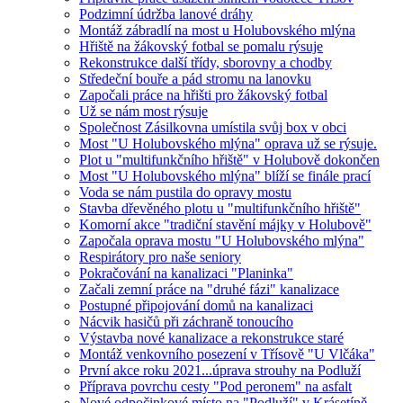
Podzimní údržba lanové dráhy
Montáž zábradlí na most u Holubovského mlýna
Hřiště na žákovský fotbal se pomalu rýsuje
Rekonstrukce další třídy, sborovny a chodby
Středeční bouře a pád stromu na lanovku
Započali práce na hřišti pro žákovský fotbal
Už se nám most rýsuje
Společnost Zásilkovna umístila svůj box v obci
Most "U Holubovského mlýna" oprava už se rýsuje.
Plot u "multifunkčního hřiště" v Holubově dokončen
Most "U Holubovského mlýna" blíží se finále prací
Voda se nám pustila do opravy mostu
Stavba dřevěného plotu u "multifunkčního hřiště"
Komorní akce "tradiční stavění májky v Holubově"
Započala oprava mostu "U Holubovského mlýna"
Respirátory pro naše seniory
Pokračování na kanalizaci "Planinka"
Začali zemní práce na "druhé fázi" kanalizace
Postupné připojování domů na kanalizaci
Nácvik hasičů při záchraně tonoucího
Výstavba nové kanalizace a rekonstrukce staré
Montáž venkovního posezení v Třísově "U Vlčáka"
První akce roku 2021...úprava strouhy na Podluží
Příprava povrchu cesty "Pod peronem" na asfalt
Nové odpočinkové místo na "Podluží" v Krásetíně