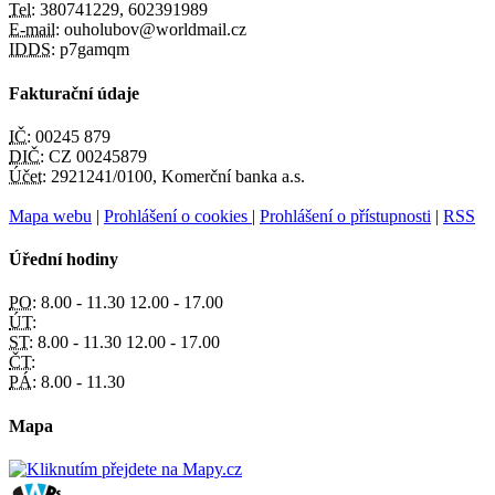
Tel:
380741229, 602391989
E-mail:
ouholubov@worldmail.cz
IDDS:
p7gamqm
Fakturační údaje
IČ:
00245 879
DIČ:
CZ 00245879
Účet:
2921241/0100, Komerční banka a.s.
Mapa webu
|
Prohlášení o cookies
|
Prohlášení o přístupnosti
|
RSS
Úřední hodiny
PO:
8.00 - 11.30 12.00 - 17.00
ÚT:
ST:
8.00 - 11.30 12.00 - 17.00
ČT:
PÁ:
8.00 - 11.30
Mapa