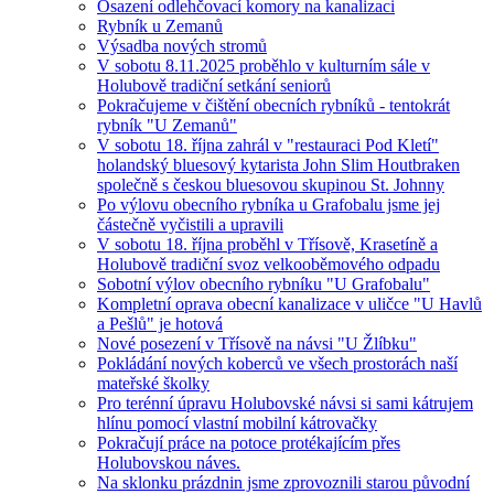
Osazení odlehčovací komory na kanalizaci
Rybník u Zemanů
Výsadba nových stromů
V sobotu 8.11.2025 proběhlo v kulturním sále v
Holubově tradiční setkání seniorů
Pokračujeme v čištění obecních rybníků - tentokrát
rybník "U Zemanů"
V sobotu 18. října zahrál v "restauraci Pod Kletí"
holandský bluesový kytarista John Slim Houtbraken
společně s českou bluesovou skupinou St. Johnny
Po výlovu obecního rybníka u Grafobalu jsme jej
částečně vyčistili a upravili
V sobotu 18. října proběhl v Třísově, Krasetíně a
Holubově tradiční svoz velkooběmového odpadu
Sobotní výlov obecního rybníku "U Grafobalu"
Kompletní oprava obecní kanalizace v uličce "U Havlů
a Pešlů" je hotová
Nové posezení v Třísově na návsi "U Žlíbku"
Pokládání nových koberců ve všech prostorách naší
mateřské školky
Pro terénní úpravu Holubovské návsi si sami kátrujem
hlínu pomocí vlastní mobilní kátrovačky
Pokračují práce na potoce protékajícím přes
Holubovskou náves.
Na sklonku prázdnin jsme zprovoznili starou původní