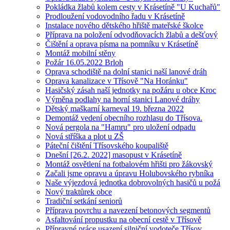
Pokládka žlabů kolem cesty v Krásetíně "U Kuchařů"
Prodloužení vodovodního řadu v Krásetíně
Instalace nového dětského hřiště mateřské školce
Příprava na položení odvodňovacích žlabů a dešťový
Čištění a oprava písma na pomníku v Krásetíně
Montáž mobilní stěny
Požár 16.05.2022 Brloh
Oprava schodiště na dolní stanici naší lanové dráh
Oprava kanalizace v Třísově "Na Horánku"
Hasičský zásah naší jednotky na požáru u obce Kroc
Výměna podlahy na horní stanici Lanové dráhy
Dětský maškarní karneval 19. března 2022
Demontáž vedení obecního rozhlasu do Třísova.
Nová pergola na "Hamru" pro uložení odpadu
Nová stříška a plot u ZŠ
Páteční čištění Třísovského koupaliště
Dnešní [26.2. 2022] masopust v Krásetíně
Montáž osvětlení na fotbalovém hřišti pro žákovský
Začali jsme opravu a úpravu Holubovského rybníka
Naše výjezdová jednotka dobrovolných hasičů u požá
Nový traktůrek obce
Tradiční setkání seniorů
Příprava povrchu a navezení betonových segmentů
Asfaltování propustku na obecní cestě v Třísově
Přípravné práce usazení silniční vodoteče Třísov