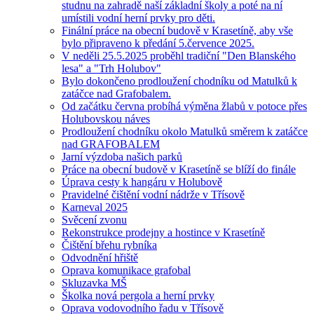
studnu na zahradě naší základní školy a poté na ní
umístili vodní herní prvky pro děti.
Finální práce na obecní budově v Krasetíně, aby vše
bylo připraveno k předání 5.července 2025.
V neděli 25.5.2025 proběhl tradiční "Den Blanského
lesa" a "Trh Holubov"
Bylo dokončeno prodloužení chodníku od Matulků k
zatáčce nad Grafobalem.
Od začátku června probíhá výměna žlabů v potoce přes
Holubovskou náves
Prodloužení chodníku okolo Matulků směrem k zatáčce
nad GRAFOBALEM
Jarní výzdoba našich parků
Práce na obecní budově v Krasetíně se blíží do finále
Úprava cesty k hangáru v Holubově
Pravidelné čištění vodní nádrže v Třísově
Karneval 2025
Svěcení zvonu
Rekonstrukce prodejny a hostince v Krasetíně
Čištění břehu rybníka
Odvodnění hřiště
Oprava komunikace grafobal
Skluzavka MŠ
Školka nová pergola a herní prvky
Oprava vodovodního řadu v Třísově