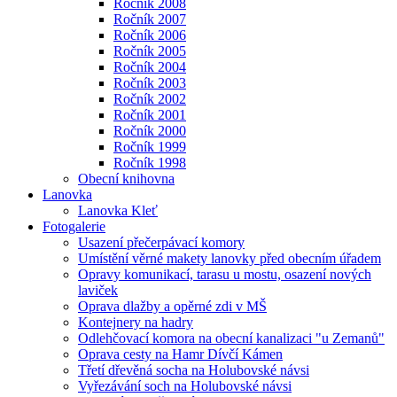
Ročník 2008
Ročník 2007
Ročník 2006
Ročník 2005
Ročník 2004
Ročník 2003
Ročník 2002
Ročník 2001
Ročník 2000
Ročník 1999
Ročník 1998
Obecní knihovna
Lanovka
Lanovka Kleť
Fotogalerie
Usazení přečerpávací komory
Umístění věrné makety lanovky před obecním úřadem
Opravy komunikací, tarasu u mostu, osazení nových
laviček
Oprava dlažby a opěrné zdi v MŠ
Kontejnery na hadry
Odlehčovací komora na obecní kanalizaci "u Zemanů"
Oprava cesty na Hamr Dívčí Kámen
Třetí dřevěná socha na Holubovské návsi
Vyřezávání soch na Holubovské návsi