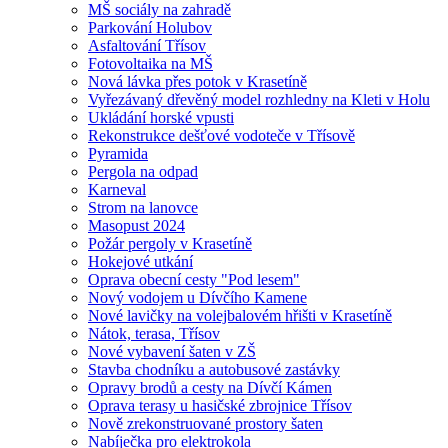
MŠ sociály na zahradě
Parkování Holubov
Asfaltování Třísov
Fotovoltaika na MŠ
Nová lávka přes potok v Krasetíně
Vyřezávaný dřevěný model rozhledny na Kleti v Holu
Ukládání horské vpusti
Rekonstrukce dešťové vodoteče v Třísově
Pyramida
Pergola na odpad
Karneval
Strom na lanovce
Masopust 2024
Požár pergoly v Krasetíně
Hokejové utkání
Oprava obecní cesty "Pod lesem"
Nový vodojem u Dívčího Kamene
Nové lavičky na volejbalovém hřišti v Krasetíně
Nátok, terasa, Třísov
Nové vybavení šaten v ZŠ
Stavba chodníku a autobusové zastávky
Opravy brodů a cesty na Dívčí Kámen
Oprava terasy u hasičské zbrojnice Třísov
Nově zrekonstruované prostory šaten
Nabíječka pro elektrokola