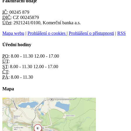
Fakturační údaje
IČ:
00245 879
DIČ:
CZ 00245879
Účet:
2921241/0100, Komerční banka a.s.
Mapa webu
|
Prohlášení o cookies
|
Prohlášení o přístupnosti
|
RSS
Úřední hodiny
PO:
8.00 - 11.30 12.00 - 17.00
ÚT:
ST:
8.00 - 11.30 12.00 - 17.00
ČT:
PÁ:
8.00 - 11.30
Mapa