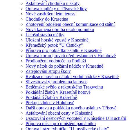
Asfaltování chodníku u školy
Oprava kapličky u Třísovské lípy
Nové zastřešení letní terasy
Chodníky do Krasetina
Zhotovení oddělení obecní komunikace od státní
Nová kamená obruba okolo pomníku
Letošní stavba májky
Uložení horské vpustě v Krasetině
Křemežský potok "U Čističky"
Příprava pro pokládku asfaltu v Krasetině
Úprava korun jírovců před restaurací v Holubově
Prodloužení vodoteče na Podluží
Nový nátok do požární nádrže v Krasetině
Zateplování stropu školy
Realizace nového nátoku vodní nádrže v Krasetině
Silvestrovský problém na lanovce
Betlémské světlo z rakouského Tragweinu
Pokládání žlabů v Krasetíně hotové
Pokládání žlabů v Krásetíně
Překop silnice v Holubově
Další oprava a pokládka nového asfaltu v Třísově
Asfaltování obecní cesty v Krásetíně
Usazování dešťových vodotečí v Krásetíně U Kuchařů
Příprava místa pro umístění památníku
Oprava hráze rybníčku "U myslivecké chaty"