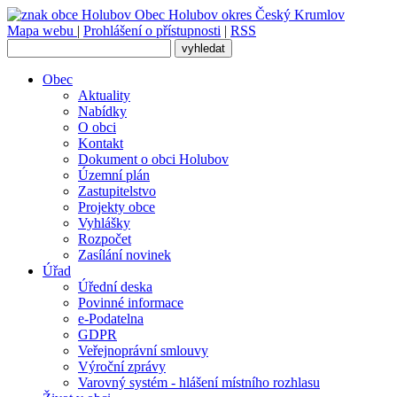
Obec
Holubov
okres Český Krumlov
Mapa webu
|
Prohlášení o přístupnosti
|
RSS
Obec
Aktuality
Nabídky
O obci
Kontakt
Dokument o obci Holubov
Územní plán
Zastupitelstvo
Projekty obce
Vyhlášky
Rozpočet
Zasílání novinek
Úřad
Úřední deska
Povinné informace
e-Podatelna
GDPR
Veřejnoprávní smlouvy
Výroční zprávy
Varovný systém - hlášení místního rozhlasu