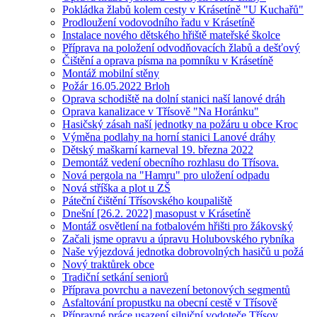
Pokládka žlabů kolem cesty v Krásetíně "U Kuchařů"
Prodloužení vodovodního řadu v Krásetíně
Instalace nového dětského hřiště mateřské školce
Příprava na položení odvodňovacích žlabů a dešťový
Čištění a oprava písma na pomníku v Krásetíně
Montáž mobilní stěny
Požár 16.05.2022 Brloh
Oprava schodiště na dolní stanici naší lanové dráh
Oprava kanalizace v Třísově "Na Horánku"
Hasičský zásah naší jednotky na požáru u obce Kroc
Výměna podlahy na horní stanici Lanové dráhy
Dětský maškarní karneval 19. března 2022
Demontáž vedení obecního rozhlasu do Třísova.
Nová pergola na "Hamru" pro uložení odpadu
Nová stříška a plot u ZŠ
Páteční čištění Třísovského koupaliště
Dnešní [26.2. 2022] masopust v Krásetíně
Montáž osvětlení na fotbalovém hřišti pro žákovský
Začali jsme opravu a úpravu Holubovského rybníka
Naše výjezdová jednotka dobrovolných hasičů u požá
Nový traktůrek obce
Tradiční setkání seniorů
Příprava povrchu a navezení betonových segmentů
Asfaltování propustku na obecní cestě v Třísově
Přípravné práce usazení silniční vodoteče Třísov