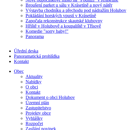
Broušení parket u sálu v Krásetíně a nový nátěr
Výstavba chodníku a přechodu pod nádražím Holubov
Pokládání horských vpustí v Krásetíně
Započala rekonstrukce skautské klubovny
Hřiště v Holubově a koupaliště v Třísově
Komedie "sorry baby!"
Panorama
Úřední deska
Panoramatická prohlídka
Kontakt
Obec
Aktuality
Nabídky
O obci
Kontakt
Dokument o obci Holubov
Územní plán
Zastupitelstvo
Projekty obce
Vyhlášky
Rozpočet
Zasílání novinek