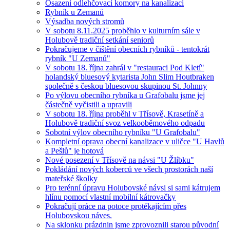
Osazení odlehčovací komory na kanalizaci
Rybník u Zemanů
Výsadba nových stromů
V sobotu 8.11.2025 proběhlo v kulturním sále v
Holubově tradiční setkání seniorů
Pokračujeme v čištění obecních rybníků - tentokrát
rybník "U Zemanů"
V sobotu 18. října zahrál v "restauraci Pod Kletí"
holandský bluesový kytarista John Slim Houtbraken
společně s českou bluesovou skupinou St. Johnny
Po výlovu obecního rybníka u Grafobalu jsme jej
částečně vyčistili a upravili
V sobotu 18. října proběhl v Třísově, Krasetíně a
Holubově tradiční svoz velkooběmového odpadu
Sobotní výlov obecního rybníku "U Grafobalu"
Kompletní oprava obecní kanalizace v uličce "U Havlů
a Pešlů" je hotová
Nové posezení v Třísově na návsi "U Žlíbku"
Pokládání nových koberců ve všech prostorách naší
mateřské školky
Pro terénní úpravu Holubovské návsi si sami kátrujem
hlínu pomocí vlastní mobilní kátrovačky
Pokračují práce na potoce protékajícím přes
Holubovskou náves.
Na sklonku prázdnin jsme zprovoznili starou původní