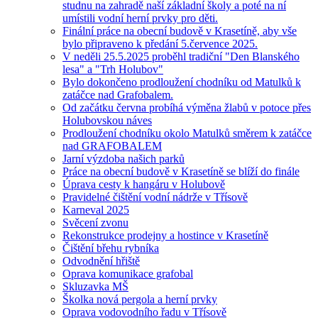
studnu na zahradě naší základní školy a poté na ní
umístili vodní herní prvky pro děti.
Finální práce na obecní budově v Krasetíně, aby vše
bylo připraveno k předání 5.července 2025.
V neděli 25.5.2025 proběhl tradiční "Den Blanského
lesa" a "Trh Holubov"
Bylo dokončeno prodloužení chodníku od Matulků k
zatáčce nad Grafobalem.
Od začátku června probíhá výměna žlabů v potoce přes
Holubovskou náves
Prodloužení chodníku okolo Matulků směrem k zatáčce
nad GRAFOBALEM
Jarní výzdoba našich parků
Práce na obecní budově v Krasetíně se blíží do finále
Úprava cesty k hangáru v Holubově
Pravidelné čištění vodní nádrže v Třísově
Karneval 2025
Svěcení zvonu
Rekonstrukce prodejny a hostince v Krasetíně
Čištění břehu rybníka
Odvodnění hřiště
Oprava komunikace grafobal
Skluzavka MŠ
Školka nová pergola a herní prvky
Oprava vodovodního řadu v Třísově