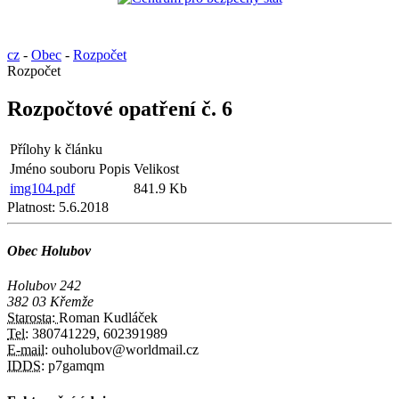
cz
-
Obec
-
Rozpočet
Rozpočet
Rozpočtové opatření č. 6
Přílohy k článku
Jméno souboru
Popis
Velikost
img104.pdf
841.9 Kb
Platnost:
5.6.2018
Obec Holubov
Holubov 242
382 03 Křemže
Starosta:
Roman Kudláček
Tel:
380741229, 602391989
E-mail:
ouholubov@worldmail.cz
IDDS:
p7gamqm