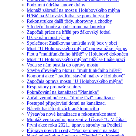
Podzimní údržba lanové dráhy
Montáž zábradlí na most u Holubovského mlýna
Hřiště na žákovský fotbal se pomalu rýsuje
Rekonstrukce další třídy, sborovny a chodby
Středeční bouře a pád stromu na lanovku
Započali práce na hřišti pro žákovský fotbal
Už se nám most rýsuje
Společnost Zásilkovna umístila svůj box v obci
Most "U Holubovského mlýna" oprava už se rýsuje.
Plot u "multifunkčního hřiště" v Holubově dokončen
Most "U Holubovského mlýna" blíží se finále prací
Voda se nám pustila do opravy mostu
Stavba dřevěného plotu u "multifunkčního hřiště"
Komorní akce "tradiční stavění májky v Holubově"
Započala oprava mostu "U Holubovského mlýna"
Respirátory pro naše seniory
Pokračování na kanalizaci "Planinka"
Začali zemní práce na "druhé fázi" kanalizace
Postupné připojování domů na kanalizaci
Nácvik hasičů při záchraně tonoucího
Výstavba nové kanalizace a rekonstrukce staré
Montáž venkovního posezení v Třísově "U Vlčáka"
První akce roku 2021...úprava strouhy na Podluží
Příprava povrchu cesty "Pod peronem" na asfalt
Nové odpočinkové místo na "Podluží" v Krásetíně