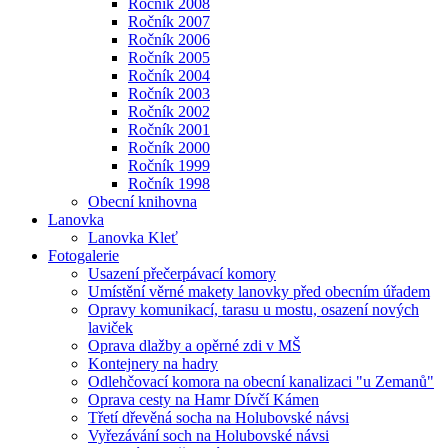
Ročník 2008
Ročník 2007
Ročník 2006
Ročník 2005
Ročník 2004
Ročník 2003
Ročník 2002
Ročník 2001
Ročník 2000
Ročník 1999
Ročník 1998
Obecní knihovna
Lanovka
Lanovka Kleť
Fotogalerie
Usazení přečerpávací komory
Umístění věrné makety lanovky před obecním úřadem
Opravy komunikací, tarasu u mostu, osazení nových
laviček
Oprava dlažby a opěrné zdi v MŠ
Kontejnery na hadry
Odlehčovací komora na obecní kanalizaci "u Zemanů"
Oprava cesty na Hamr Dívčí Kámen
Třetí dřevěná socha na Holubovské návsi
Vyřezávání soch na Holubovské návsi