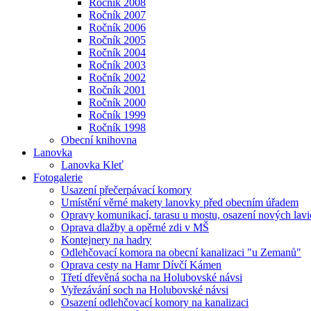
Ročník 2008
Ročník 2007
Ročník 2006
Ročník 2005
Ročník 2004
Ročník 2003
Ročník 2002
Ročník 2001
Ročník 2000
Ročník 1999
Ročník 1998
Obecní knihovna
Lanovka
Lanovka Kleť
Fotogalerie
Usazení přečerpávací komory
Umístění věrné makety lanovky před obecním úřadem
Opravy komunikací, tarasu u mostu, osazení nových lavi
Oprava dlažby a opěrné zdi v MŠ
Kontejnery na hadry
Odlehčovací komora na obecní kanalizaci "u Zemanů"
Oprava cesty na Hamr Dívčí Kámen
Třetí dřevěná socha na Holubovské návsi
Vyřezávání soch na Holubovské návsi
Osazení odlehčovací komory na kanalizaci