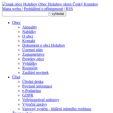
Obec
Holubov
okres Český Krumlov
Mapa webu
|
Prohlášení o přístupnosti
|
RSS
Obec
Aktuality
Nabídky
O obci
Kontakt
Dokument o obci Holubov
Územní plán
Zastupitelstvo
Projekty obce
Vyhlášky
Rozpočet
Zasílání novinek
Úřad
Úřední deska
Povinné informace
e-Podatelna
GDPR
Veřejnoprávní smlouvy
Výroční zprávy
Varovný systém - hlášení místního rozhlasu