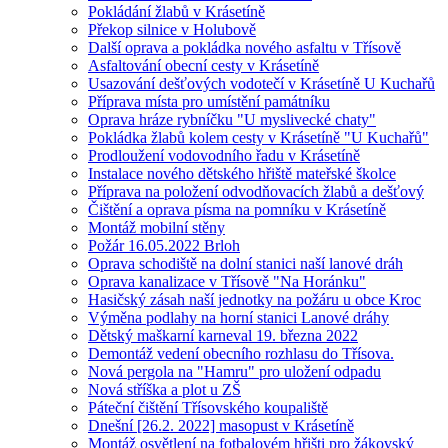
Pokládání žlabů v Krásetíně
Překop silnice v Holubově
Další oprava a pokládka nového asfaltu v Třísově
Asfaltování obecní cesty v Krásetíně
Usazování dešťových vodotečí v Krásetíně U Kuchařů
Příprava místa pro umístění památníku
Oprava hráze rybníčku "U myslivecké chaty"
Pokládka žlabů kolem cesty v Krásetíně "U Kuchařů"
Prodloužení vodovodního řadu v Krásetíně
Instalace nového dětského hřiště mateřské školce
Příprava na položení odvodňovacích žlabů a dešťový
Čištění a oprava písma na pomníku v Krásetíně
Montáž mobilní stěny
Požár 16.05.2022 Brloh
Oprava schodiště na dolní stanici naší lanové dráh
Oprava kanalizace v Třísově "Na Horánku"
Hasičský zásah naší jednotky na požáru u obce Kroc
Výměna podlahy na horní stanici Lanové dráhy
Dětský maškarní karneval 19. března 2022
Demontáž vedení obecního rozhlasu do Třísova.
Nová pergola na "Hamru" pro uložení odpadu
Nová stříška a plot u ZŠ
Páteční čištění Třísovského koupaliště
Dnešní [26.2. 2022] masopust v Krásetíně
Montáž osvětlení na fotbalovém hřišti pro žákovský