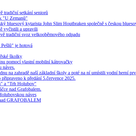
 tradiční setkání seniorů
ník "U Zemanů"
ndský bluesový kytarista John Slim Houtbraken společně s českou blues
vyčistili a upravili
bově tradiční svoz velkooběmového odpadu
 Pešlů" je hotová
řské školky
ínu pomocí vlastní mobilní kátrovačky
u náves.
nu na zahradě naší základní školy a poté na ní umístili vodní herní prv
o připraveno k předání 5.července 2025.
a" a "Trh Holubov"
áčce nad Grafobalem.
 Holubovskou náves
čce nad GRAFOBALEM