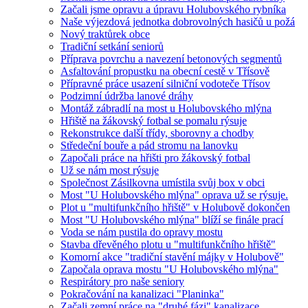
Začali jsme opravu a úpravu Holubovského rybníka
Naše výjezdová jednotka dobrovolných hasičů u požá
Nový traktůrek obce
Tradiční setkání seniorů
Příprava povrchu a navezení betonových segmentů
Asfaltování propustku na obecní cestě v Třísově
Přípravné práce usazení silniční vodoteče Třísov
Podzimní údržba lanové dráhy
Montáž zábradlí na most u Holubovského mlýna
Hřiště na žákovský fotbal se pomalu rýsuje
Rekonstrukce další třídy, sborovny a chodby
Středeční bouře a pád stromu na lanovku
Započali práce na hřišti pro žákovský fotbal
Už se nám most rýsuje
Společnost Zásilkovna umístila svůj box v obci
Most "U Holubovského mlýna" oprava už se rýsuje.
Plot u "multifunkčního hřiště" v Holubově dokončen
Most "U Holubovského mlýna" blíží se finále prací
Voda se nám pustila do opravy mostu
Stavba dřevěného plotu u "multifunkčního hřiště"
Komorní akce "tradiční stavění májky v Holubově"
Započala oprava mostu "U Holubovského mlýna"
Respirátory pro naše seniory
Pokračování na kanalizaci "Planinka"
Začali zemní práce na "druhé fázi" kanalizace