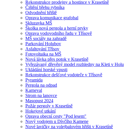
Rekonstrukce prodejny a hostince v Krasetíně
Čištění břehu rybníka
Odvodnění hřiště
Oprava komunikace grafobal
Skluzavka MŠ
Školka nová pergola a herní prvky
Oprava vodovodního řadu v Třísově
MŠ sociály na zahradě
Parkování Holubov
Asfaltování Třísov
Fotovoltaika na MŠ
Nová lávka přes potok v Krasetíně
Vyřezávaný dřevěný model rozhledny na Kleti v Holu
Ukládání horské vpusti
Rekonstrukce dešťové vodoteče v Třísově
Pyramida
Pergola na odpad
Karneval
Strom na lanovce
Masopust 2024
Požár pergoly v Krasetíně
Hokejové utkání
Oprava obecní cesty "Pod lesem"
Nový vodojem u Dívčího Kamene
Nové lavičky na volejbalovém hřišti v Krasetíně