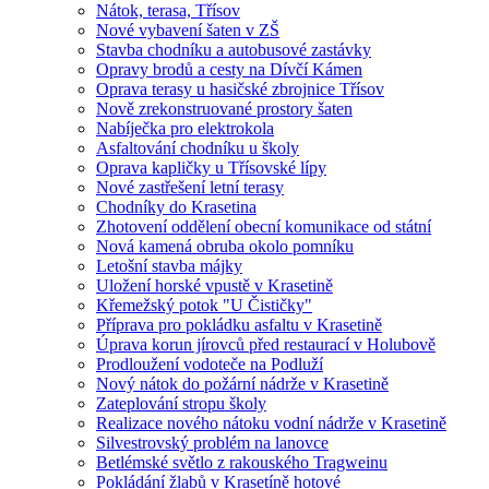
Nátok, terasa, Třísov
Nové vybavení šaten v ZŠ
Stavba chodníku a autobusové zastávky
Opravy brodů a cesty na Dívčí Kámen
Oprava terasy u hasičské zbrojnice Třísov
Nově zrekonstruované prostory šaten
Nabíječka pro elektrokola
Asfaltování chodníku u školy
Oprava kapličky u Třísovské lípy
Nové zastřešení letní terasy
Chodníky do Krasetina
Zhotovení oddělení obecní komunikace od státní
Nová kamená obruba okolo pomníku
Letošní stavba májky
Uložení horské vpustě v Krasetině
Křemežský potok "U Čističky"
Příprava pro pokládku asfaltu v Krasetině
Úprava korun jírovců před restaurací v Holubově
Prodloužení vodoteče na Podluží
Nový nátok do požární nádrže v Krasetině
Zateplování stropu školy
Realizace nového nátoku vodní nádrže v Krasetině
Silvestrovský problém na lanovce
Betlémské světlo z rakouského Tragweinu
Pokládání žlabů v Krasetíně hotové