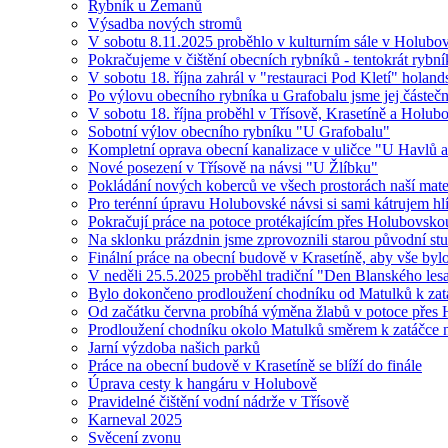
Rybník u Zemanů
Výsadba nových stromů
V sobotu 8.11.2025 proběhlo v kulturním sále v Holubově
Pokračujeme v čištění obecních rybníků - tentokrát ryb
V sobotu 18. října zahrál v "restauraci Pod Kletí" hola
Po výlovu obecního rybníka u Grafobalu jsme jej částečně 
V sobotu 18. října proběhl v Třísově, Krasetíně a Holu
Sobotní výlov obecního rybníku "U Grafobalu"
Kompletní oprava obecní kanalizace v uličce "U Havlů a
Nové posezení v Třísově na návsi "U Žlíbku"
Pokládání nových koberců ve všech prostorách naší mate
Pro terénní úpravu Holubovské návsi si sami kátrujem hl
Pokračují práce na potoce protékajícím přes Holubovsko
Na sklonku prázdnin jsme zprovoznili starou původní stud
Finální práce na obecní budově v Krasetíně, aby vše byl
V neděli 25.5.2025 proběhl tradiční "Den Blanského les
Bylo dokončeno prodloužení chodníku od Matulků k zat
Od začátku června probíhá výměna žlabů v potoce přes
Prodloužení chodníku okolo Matulků směrem k zatá
Jarní výzdoba našich parků
Práce na obecní budově v Krasetíně se blíží do finále
Úprava cesty k hangáru v Holubově
Pravidelné čištění vodní nádrže v Třísově
Karneval 2025
Svěcení zvonu