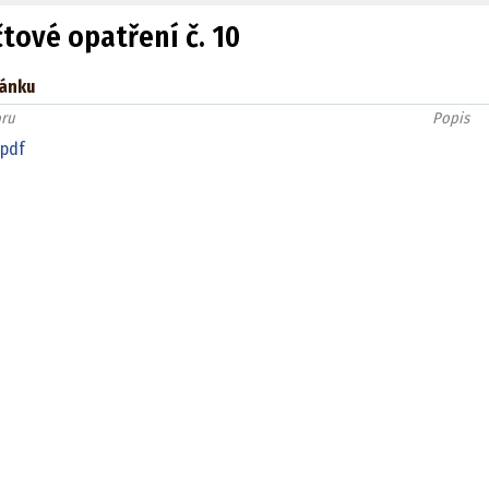
tové opatření č. 10
lánku
ru
Popis
.pdf