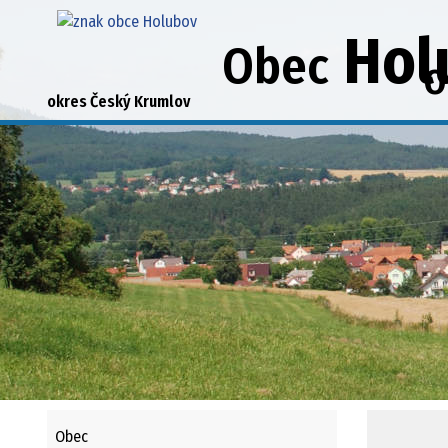
Hol
Obec
O
okres Český Krumlov
Obec