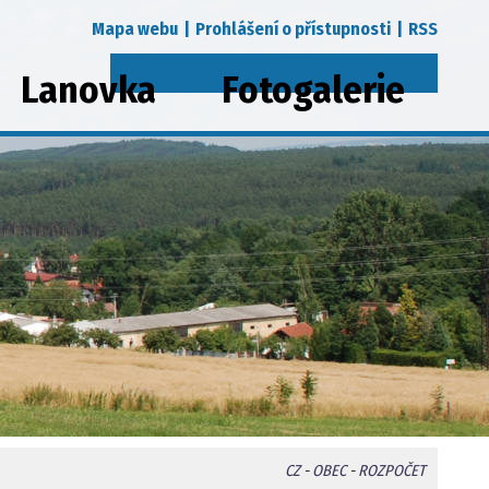
Mapa webu
|
Prohlášení o přístupnosti
|
RSS
Lanovka
Fotogalerie
CZ
-
OBEC
-
ROZPOČET