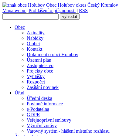
Obec
Holubov
okres Český Krumlov
Mapa webu
|
Prohlášení o přístupnosti
|
RSS
Obec
Aktuality
Nabídky
O obci
Kontakt
Dokument o obci Holubov
Územní plán
Zastupitelstvo
Projekty obce
Vyhlášky
Rozpočet
Zasílání novinek
Úřad
Úřední deska
Povinné informace
e-Podatelna
GDPR
Veřejnoprávní smlouvy
Výroční zprávy
Varovný systém - hlášení místního rozhlasu