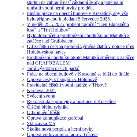
studnu na zahradě naší základní školy a poté na ní
umístili vodní herní prvky pro děti.
Finální práce na obecní budově v Krasetíně, aby vše
bylo připraveno k předání 5.července 2025.
V neděli 25.5.2025 proběhl tradiční "Den Blanského
lesa" a "Trh Holubov"
Bylo dokončeno prodloužení chodníku od Matulků k
zatáčce nad Grafobalem.
Od začátku června probíhá výměna žlabů v potoce přes
Holubovskou náves
Prodloužení chodníku okolo Matulků směrem k zatáčce
nad GRAFOBALEM
Jarní výzdoba našich parků
Práce na obecní budově v Krasetíně se blíží do finále
Úprava cesty k hangáru v Holubově
Pravidelné čištění vodní nádrže v Třísově
Karneval 2025
Svěcení zvonu
Rekonstrukce prodejny a hostince v Krasetíně
Čištění břehu rybníka
Odvodnění hřiště
Oprava komunikace grafobal
Skluzavka MŠ
Školka nová pergola a herní prvky
Oprava vodovodního řadu v Třísově