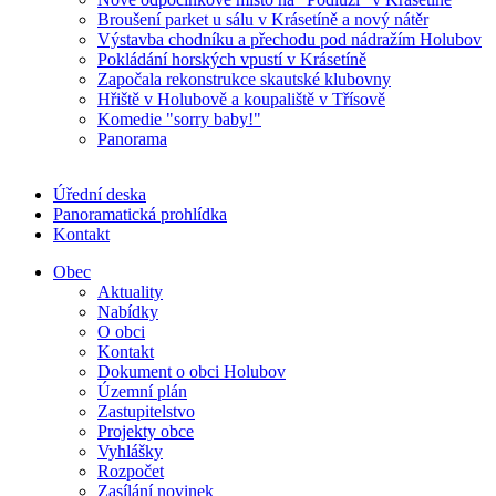
Broušení parket u sálu v Krásetíně a nový nátěr
Výstavba chodníku a přechodu pod nádražím Holubov
Pokládání horských vpustí v Krásetíně
Započala rekonstrukce skautské klubovny
Hřiště v Holubově a koupaliště v Třísově
Komedie "sorry baby!"
Panorama
Úřední deska
Panoramatická prohlídka
Kontakt
Obec
Aktuality
Nabídky
O obci
Kontakt
Dokument o obci Holubov
Územní plán
Zastupitelstvo
Projekty obce
Vyhlášky
Rozpočet
Zasílání novinek