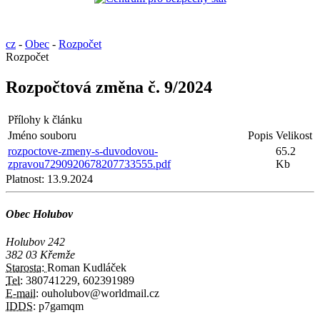
cz
-
Obec
-
Rozpočet
Rozpočet
Rozpočtová změna č. 9/2024
Přílohy k článku
Jméno souboru
Popis
Velikost
rozpoctove-zmeny-s-duvodovou-
65.2
zpravou7290920678207733555.pdf
Kb
Platnost:
13.9.2024
Obec Holubov
Holubov 242
382 03 Křemže
Starosta:
Roman Kudláček
Tel:
380741229, 602391989
E-mail:
ouholubov@worldmail.cz
IDDS:
p7gamqm