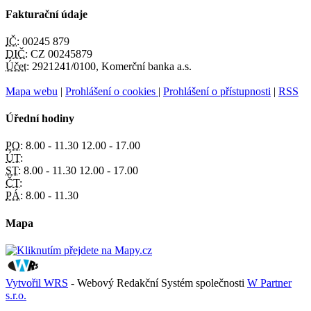
Fakturační údaje
IČ:
00245 879
DIČ:
CZ 00245879
Účet:
2921241/0100, Komerční banka a.s.
Mapa webu
|
Prohlášení o cookies
|
Prohlášení o přístupnosti
|
RSS
Úřední hodiny
PO:
8.00 - 11.30 12.00 - 17.00
ÚT:
ST:
8.00 - 11.30 12.00 - 17.00
ČT:
PÁ:
8.00 - 11.30
Mapa
Vytvořil WRS
- Webový Redakční Systém společnosti
W Partner
s.r.o.