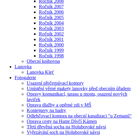
Ročník 2008
Ročník 2007
Ročník 2006
Ročník 2005
Ročník 2004
Ročník 2003
Ročník 2002
Ročník 2001
Ročník 2000
Ročník 1999
Ročník 1998
Obecní knihovna
Lanovka
Lanovka Kleť
Fotogalerie
Usazení přečerpávací komory
Umístění věrné makety lanovky před obecním úřadem
Opravy komunikací, tarasu u mostu, osazení nových
laviček
Oprava dlažby a opěrné zdi v MŠ
Kontejnery na hadry
Odlehčovací komora na obecní kanalizaci "u Zemanů"
Oprava cesty na Hamr Dívčí Kámen
Třetí dřevěná socha na Holubovské návsi
Vyřezávání soch na Holubovské návsi