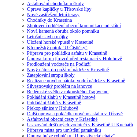
Asfaltování chodníku u školy
Oprava kapličky u Třísovské lípy
Nové zastřešení letní terasy
Chodníky do Krasetina
Zhotovení oddělení obecní komunikace od státní
Nová kamená obruba okolo pomníku
Letošní stavba májky
Uložení horské vpustě v Krasetině
Křemežský potok "U Čističky"
Příprava pro pokládku asfaltu v Krasetině
Úprava korun jírovců před restaurací v Holubově
Prodloužení vodoteče na Podluží
Nový nátok do požární nádrže v Krasetině
Zateplování stropu školy
Realizace nového nátoku vodní nádrže v Krasetině
Silvestrovský problém na lanovce
Betlémské světlo z rakouského Tragweinu
Pokládání žlabů v Krasetíně hotové
Pokládání žlabů v Krásetíně
Překop silnice v Holubově
Další oprava a pokládka nového asfaltu v Třísově
Asfaltování obecní cesty v Krásetíně
Usazování dešťových vodotečí v Krásetíně U Kuchařů
Příprava místa pro umístění památníku
Oprava hráze rybníčku "U myslivecké chaty"