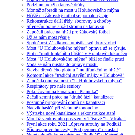
Podzimní údržba lanové dráhy
Montáž zábradlí na most u Holubovského mlýna
Hřiště na žákovský fotbal se pomalu rýsuje
Rekonstrukce další třídy, sborovny a chodby
Středeční bouře a pád stromu na lanovku
Započali práce na hřišti pro žákovský fotbal
Už se nám most rýsuje
Společnost Zásilkovna umístila svůj box v obci
Most "U Holubovského mlýna" oprava už se rýsuje.
Plot u "multifunkčního hřiště" v Holubově dokončen
Most "U Holubovského mlýna" blíží se finále prací
Voda se nám pustila do opravy mostu
Stavba dřevěného plotu u "multifunkčního hřiště"
Komorní akce "tradiční stavění májky v Holubově"
Započala oprava mostu "U Holubovského mlýna"
Respirátory pro naše seniory
Pokračování na kanalizaci "Planinka"
Začali zemní práce na "druhé fázi" kanalizace
Postupné připojování domů na kanalizaci
Nácvik hasičů při záchraně tonoucího
Výstavba nové kanalizace a rekonstrukce staré
Montáž venkovního posezení v Třísově "U Vlčáka"
První akce roku 2021...úprava strouhy na Podluží
Příprava povrchu cesty "Pod peronem" na asfalt
Nové odpočinkové místo na "Podluží" v Krásetíně