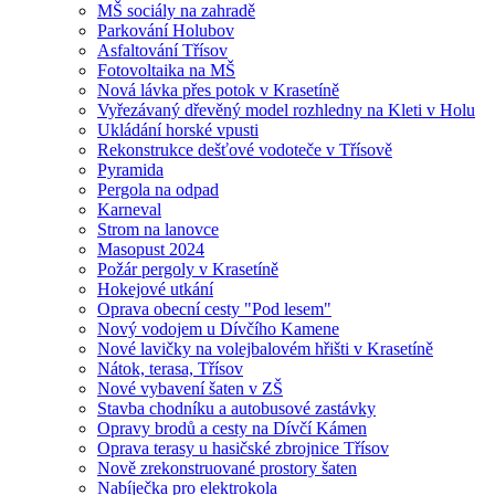
MŠ sociály na zahradě
Parkování Holubov
Asfaltování Třísov
Fotovoltaika na MŠ
Nová lávka přes potok v Krasetíně
Vyřezávaný dřevěný model rozhledny na Kleti v Holu
Ukládání horské vpusti
Rekonstrukce dešťové vodoteče v Třísově
Pyramida
Pergola na odpad
Karneval
Strom na lanovce
Masopust 2024
Požár pergoly v Krasetíně
Hokejové utkání
Oprava obecní cesty "Pod lesem"
Nový vodojem u Dívčího Kamene
Nové lavičky na volejbalovém hřišti v Krasetíně
Nátok, terasa, Třísov
Nové vybavení šaten v ZŠ
Stavba chodníku a autobusové zastávky
Opravy brodů a cesty na Dívčí Kámen
Oprava terasy u hasičské zbrojnice Třísov
Nově zrekonstruované prostory šaten
Nabíječka pro elektrokola