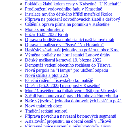
Pokládka žlabů kolem cesty v Krásetíně "U Kuchařů"
Prodloužení vodovodního řadu v Krásetíně
Instalace nového dětského hřiště mateřské školce
Příprava na položení odvodňovacích žlabů a dešťový
Čištění a oprava písma na pomníku v Krásetíně
Montáž mobilní stěny
Požár 16.05.2022 Brloh
Oprava schodiště na dolní stanici naší lanové dráh
Oprava kanalizace v Třísově "Na Horánku"
Hasičský zásah naší jednotky na požáru u obce Kroc
Výměna podlahy na horní stanici Lanové dráhy
Dětský maškarní karneval 19. března 2022
Demontáž vedení obecního rozhlasu do Třísova.
Nová pergola na "Hamru" pro uložení odpadu
Nová stříška a plot u ZŠ
Páteční čištění Třísovského koupaliště
Dnešní [26.2. 2022] masopust v Krásetíně
Montáž osvětlení na fotbalovém hřišti pro žákovský
Začali jsme opravu a úpravu Holubovského rybníka
Naše výjezdová jednotka dobrovolných hasičů u požá
Nový traktůrek obce
Tradiční setkání seniorů
Příprava povrchu a navezení betonových segmentů
Asfaltování propustku na obecní cestě v Třísově
Přípravné práce usazení silniční vodoteče Třísov