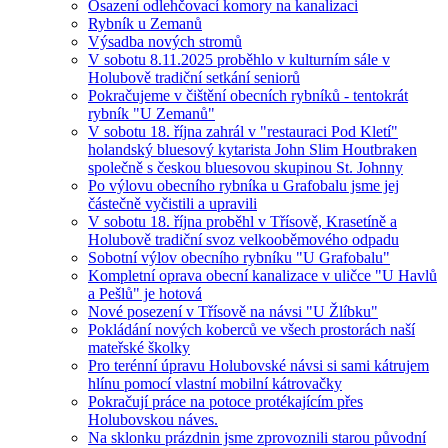
Osazení odlehčovací komory na kanalizaci
Rybník u Zemanů
Výsadba nových stromů
V sobotu 8.11.2025 proběhlo v kulturním sále v
Holubově tradiční setkání seniorů
Pokračujeme v čištění obecních rybníků - tentokrát
rybník "U Zemanů"
V sobotu 18. října zahrál v "restauraci Pod Kletí"
holandský bluesový kytarista John Slim Houtbraken
společně s českou bluesovou skupinou St. Johnny
Po výlovu obecního rybníka u Grafobalu jsme jej
částečně vyčistili a upravili
V sobotu 18. října proběhl v Třísově, Krasetíně a
Holubově tradiční svoz velkooběmového odpadu
Sobotní výlov obecního rybníku "U Grafobalu"
Kompletní oprava obecní kanalizace v uličce "U Havlů
a Pešlů" je hotová
Nové posezení v Třísově na návsi "U Žlíbku"
Pokládání nových koberců ve všech prostorách naší
mateřské školky
Pro terénní úpravu Holubovské návsi si sami kátrujem
hlínu pomocí vlastní mobilní kátrovačky
Pokračují práce na potoce protékajícím přes
Holubovskou náves.
Na sklonku prázdnin jsme zprovoznili starou původní