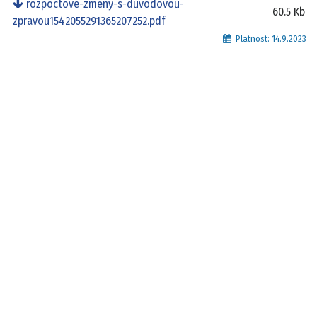
rozpoctove-zmeny-s-duvodovou-
60.5 Kb
zpravou1542055291365207252.pdf
Platnost:
14.9.2023