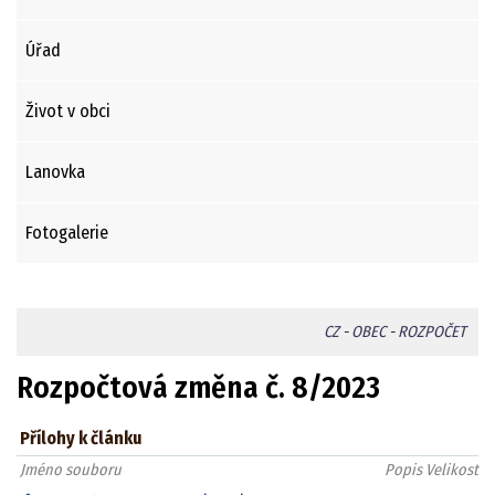
Úřad
Život v obci
Lanovka
Fotogalerie
CZ
-
OBEC
-
ROZPOČET
Rozpočtová změna č. 8/2023
Přílohy k článku
Jméno souboru
Popis
Velikost