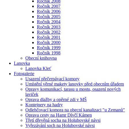
Ročník 2008
Ročník 2007
Ročník 2006
Ročník 2005
Ročník 2004
Ročník 2003
Ročník 2002
Ročník 2001
Ročník 2000
Ročník 1999
Ročník 1998
Obecní knihovna
Lanovka
Lanovka Kleť
Fotogalerie
Usazení přečerpávací komory
Umístění věrné makety lanovky před obecním úřadem
Opravy komunikací, tarasu u mostu, osazení nových
laviček
Oprava dlažby a opěrné zdi v MŠ
Kontejnery na hadry
Odlehčovací komora na obecní kanalizaci "u Zemanů"
Oprava cesty na Hamr Dívčí Kámen
Třetí dřevěná socha na Holubovské návsi
Vyřezávání soch na Holubovské návsi