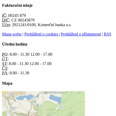
Fakturační údaje
IČ:
00245 879
DIČ:
CZ 00245879
Účet:
2921241/0100, Komerční banka a.s.
Mapa webu
|
Prohlášení o cookies
|
Prohlášení o přístupnosti
|
RSS
Úřední hodiny
PO:
8.00 - 11.30 12.00 - 17.00
ÚT:
ST:
8.00 - 11.30 12.00 - 17.00
ČT:
PÁ:
8.00 - 11.30
Mapa