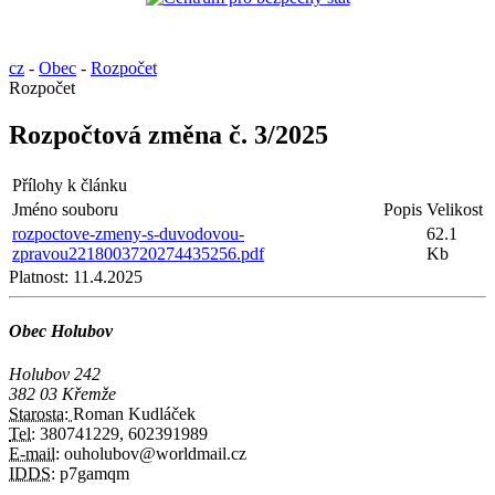
cz
-
Obec
-
Rozpočet
Rozpočet
Rozpočtová změna č. 3/2025
Přílohy k článku
Jméno souboru
Popis
Velikost
rozpoctove-zmeny-s-duvodovou-
62.1
zpravou2218003720274435256.pdf
Kb
Platnost:
11.4.2025
Obec Holubov
Holubov 242
382 03 Křemže
Starosta:
Roman Kudláček
Tel:
380741229, 602391989
E-mail:
ouholubov@worldmail.cz
IDDS:
p7gamqm