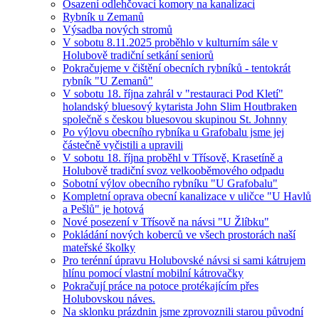
Osazení odlehčovací komory na kanalizaci
Rybník u Zemanů
Výsadba nových stromů
V sobotu 8.11.2025 proběhlo v kulturním sále v
Holubově tradiční setkání seniorů
Pokračujeme v čištění obecních rybníků - tentokrát
rybník "U Zemanů"
V sobotu 18. října zahrál v "restauraci Pod Kletí"
holandský bluesový kytarista John Slim Houtbraken
společně s českou bluesovou skupinou St. Johnny
Po výlovu obecního rybníka u Grafobalu jsme jej
částečně vyčistili a upravili
V sobotu 18. října proběhl v Třísově, Krasetíně a
Holubově tradiční svoz velkooběmového odpadu
Sobotní výlov obecního rybníku "U Grafobalu"
Kompletní oprava obecní kanalizace v uličce "U Havlů
a Pešlů" je hotová
Nové posezení v Třísově na návsi "U Žlíbku"
Pokládání nových koberců ve všech prostorách naší
mateřské školky
Pro terénní úpravu Holubovské návsi si sami kátrujem
hlínu pomocí vlastní mobilní kátrovačky
Pokračují práce na potoce protékajícím přes
Holubovskou náves.
Na sklonku prázdnin jsme zprovoznili starou původní