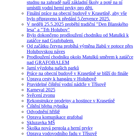
studnu na zahradě naší základní školy a poté na ní
umístili vodní herní prvky pro děti.
Finální práce na obecní budově v Krasetíně, aby vše
bylo připraveno k předání 5.července 2025.
V neděli 25.5.2025 proběhl tradiční "Den Blanského
lesa" a "Trh Holubov"
Bylo dokončeno prodloužení chodníku od Matulků k
zatáčce nad Grafobalem.
Od začátku června probíhá výměna žlabů v potoce přes
Holubovskou náves
Prodloužení chodníku okolo Matulků směrem k zatáčce
nad GRAFOBALEM
Jarní výzdoba našich parků
Práce na obecní budově v Krasetíně se blíží do finále
Úprava cesty k hangáru v Holubově
Pravidelné čištění vodní nádrže v Třísově
Karneval 2025
Svěcení zvonu
Rekonstrukce prodejny a hostince v Krasetíně
Čištění břehu rybníka
Odvodnění hřiště
Oprava komunikace grafobal
Skluzavka MŠ
Školka nová pergola a herní prvky
Oprava vodovodního řadu v Třísově