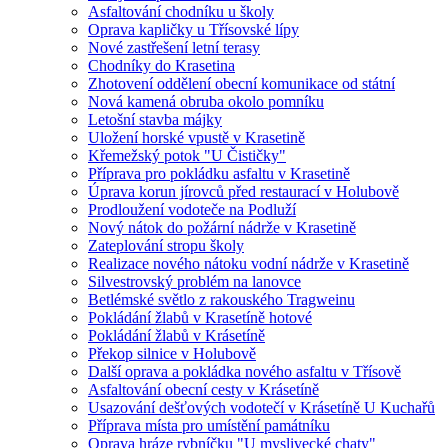
Asfaltování chodníku u školy
Oprava kapličky u Třísovské lípy
Nové zastřešení letní terasy
Chodníky do Krasetina
Zhotovení oddělení obecní komunikace od státní
Nová kamená obruba okolo pomníku
Letošní stavba májky
Uložení horské vpustě v Krasetině
Křemežský potok "U Čističky"
Příprava pro pokládku asfaltu v Krasetině
Úprava korun jírovců před restaurací v Holubově
Prodloužení vodoteče na Podluží
Nový nátok do požární nádrže v Krasetině
Zateplování stropu školy
Realizace nového nátoku vodní nádrže v Krasetině
Silvestrovský problém na lanovce
Betlémské světlo z rakouského Tragweinu
Pokládání žlabů v Krasetíně hotové
Pokládání žlabů v Krásetíně
Překop silnice v Holubově
Další oprava a pokládka nového asfaltu v Třísově
Asfaltování obecní cesty v Krásetíně
Usazování dešťových vodotečí v Krásetíně U Kuchařů
Příprava místa pro umístění památníku
Oprava hráze rybníčku "U myslivecké chaty"