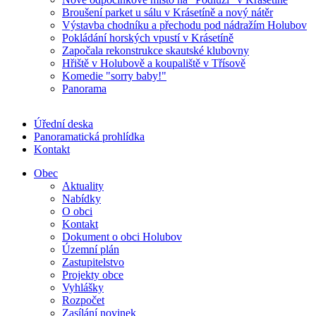
Broušení parket u sálu v Krásetíně a nový nátěr
Výstavba chodníku a přechodu pod nádražím Holubov
Pokládání horských vpustí v Krásetíně
Započala rekonstrukce skautské klubovny
Hřiště v Holubově a koupaliště v Třísově
Komedie "sorry baby!"
Panorama
Úřední deska
Panoramatická prohlídka
Kontakt
Obec
Aktuality
Nabídky
O obci
Kontakt
Dokument o obci Holubov
Územní plán
Zastupitelstvo
Projekty obce
Vyhlášky
Rozpočet
Zasílání novinek