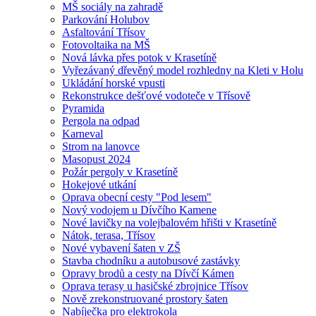
MŠ sociály na zahradě
Parkování Holubov
Asfaltování Třísov
Fotovoltaika na MŠ
Nová lávka přes potok v Krasetíně
Vyřezávaný dřevěný model rozhledny na Kleti v Holu
Ukládání horské vpusti
Rekonstrukce dešťové vodoteče v Třísově
Pyramida
Pergola na odpad
Karneval
Strom na lanovce
Masopust 2024
Požár pergoly v Krasetíně
Hokejové utkání
Oprava obecní cesty "Pod lesem"
Nový vodojem u Dívčího Kamene
Nové lavičky na volejbalovém hřišti v Krasetíně
Nátok, terasa, Třísov
Nové vybavení šaten v ZŠ
Stavba chodníku a autobusové zastávky
Opravy brodů a cesty na Dívčí Kámen
Oprava terasy u hasičské zbrojnice Třísov
Nově zrekonstruované prostory šaten
Nabíječka pro elektrokola