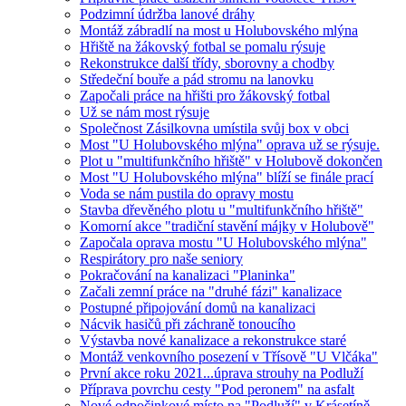
Podzimní údržba lanové dráhy
Montáž zábradlí na most u Holubovského mlýna
Hřiště na žákovský fotbal se pomalu rýsuje
Rekonstrukce další třídy, sborovny a chodby
Středeční bouře a pád stromu na lanovku
Započali práce na hřišti pro žákovský fotbal
Už se nám most rýsuje
Společnost Zásilkovna umístila svůj box v obci
Most "U Holubovského mlýna" oprava už se rýsuje.
Plot u "multifunkčního hřiště" v Holubově dokončen
Most "U Holubovského mlýna" blíží se finále prací
Voda se nám pustila do opravy mostu
Stavba dřevěného plotu u "multifunkčního hřiště"
Komorní akce "tradiční stavění májky v Holubově"
Započala oprava mostu "U Holubovského mlýna"
Respirátory pro naše seniory
Pokračování na kanalizaci "Planinka"
Začali zemní práce na "druhé fázi" kanalizace
Postupné připojování domů na kanalizaci
Nácvik hasičů při záchraně tonoucího
Výstavba nové kanalizace a rekonstrukce staré
Montáž venkovního posezení v Třísově "U Vlčáka"
První akce roku 2021...úprava strouhy na Podluží
Příprava povrchu cesty "Pod peronem" na asfalt
Nové odpočinkové místo na "Podluží" v Krásetíně