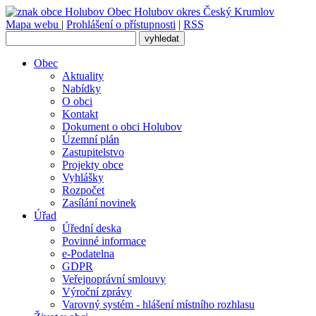
Obec
Holubov
okres Český Krumlov
Mapa webu
|
Prohlášení o přístupnosti
|
RSS
Obec
Aktuality
Nabídky
O obci
Kontakt
Dokument o obci Holubov
Územní plán
Zastupitelstvo
Projekty obce
Vyhlášky
Rozpočet
Zasílání novinek
Úřad
Úřední deska
Povinné informace
e-Podatelna
GDPR
Veřejnoprávní smlouvy
Výroční zprávy
Varovný systém - hlášení místního rozhlasu