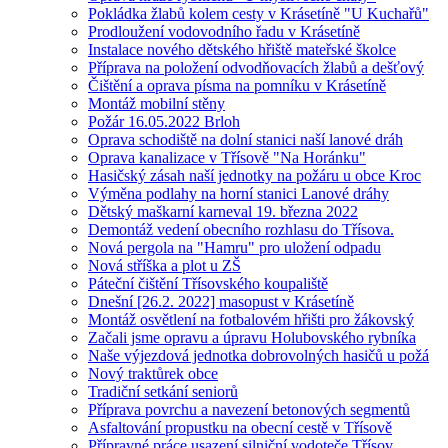
Pokládka žlabů kolem cesty v Krásetíně "U Kuchařů"
Prodloužení vodovodního řadu v Krásetíně
Instalace nového dětského hřiště mateřské školce
Příprava na položení odvodňovacích žlabů a dešťový
Čištění a oprava písma na pomníku v Krásetíně
Montáž mobilní stěny
Požár 16.05.2022 Brloh
Oprava schodiště na dolní stanici naší lanové dráh
Oprava kanalizace v Třísově "Na Horánku"
Hasičský zásah naší jednotky na požáru u obce Kroc
Výměna podlahy na horní stanici Lanové dráhy
Dětský maškarní karneval 19. března 2022
Demontáž vedení obecního rozhlasu do Třísova.
Nová pergola na "Hamru" pro uložení odpadu
Nová stříška a plot u ZŠ
Páteční čištění Třísovského koupaliště
Dnešní [26.2. 2022] masopust v Krásetíně
Montáž osvětlení na fotbalovém hřišti pro žákovský
Začali jsme opravu a úpravu Holubovského rybníka
Naše výjezdová jednotka dobrovolných hasičů u požá
Nový traktůrek obce
Tradiční setkání seniorů
Příprava povrchu a navezení betonových segmentů
Asfaltování propustku na obecní cestě v Třísově
Přípravné práce usazení silniční vodoteče Třísov