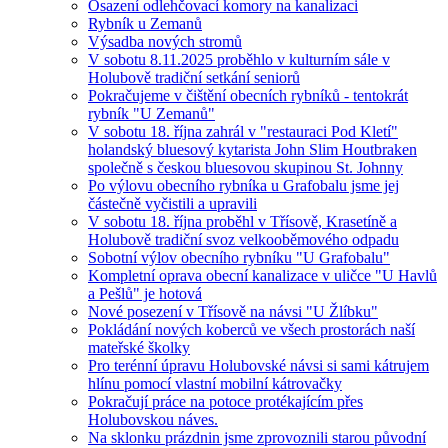
Osazení odlehčovací komory na kanalizaci
Rybník u Zemanů
Výsadba nových stromů
V sobotu 8.11.2025 proběhlo v kulturním sále v
Holubově tradiční setkání seniorů
Pokračujeme v čištění obecních rybníků - tentokrát
rybník "U Zemanů"
V sobotu 18. října zahrál v "restauraci Pod Kletí"
holandský bluesový kytarista John Slim Houtbraken
společně s českou bluesovou skupinou St. Johnny
Po výlovu obecního rybníka u Grafobalu jsme jej
částečně vyčistili a upravili
V sobotu 18. října proběhl v Třísově, Krasetíně a
Holubově tradiční svoz velkooběmového odpadu
Sobotní výlov obecního rybníku "U Grafobalu"
Kompletní oprava obecní kanalizace v uličce "U Havlů
a Pešlů" je hotová
Nové posezení v Třísově na návsi "U Žlíbku"
Pokládání nových koberců ve všech prostorách naší
mateřské školky
Pro terénní úpravu Holubovské návsi si sami kátrujem
hlínu pomocí vlastní mobilní kátrovačky
Pokračují práce na potoce protékajícím přes
Holubovskou náves.
Na sklonku prázdnin jsme zprovoznili starou původní