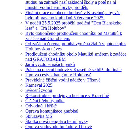
studnu na zahradě naší základní školy a poté na ní
umístili vodní herní prvky pro děti.
Finální práce na obecní budově v Krasetíně, aby vše
bylo připraveno k předání 5.července 2025.
V neděli 25.5.2025 proběhl tradiční "Den Blanského
lesa" a "Trh Holubov"
Bylo dokončeno prodloužení chodníku od Matulků k
zatáčce nad Grafobalem.
Od začátku června probíhá výměna žlabů v potoce přes
Holubovskou náves
Prodloužení chodníku okolo Matulků směrem k zatáčce
nad GRAFOBALEM
Jarní výzdoba našich parků
Práce na obecní budově v Krasetíně se blíží do finále
Úprava cesty k hangáru v Holubově
Pravidelné čištění vodní nádrže v Třísově
Karneval 2025
Svěcení zvonu
Rekonstrukce prodejny a hostince v Krasetíně
Čištění břehu rybníka
Odvodnění hřiště
Oprava komunikace grafobal
Skluzavka MŠ
Školka nová pergola a herní prvky
Oprava vodovodního řadu v Třísově