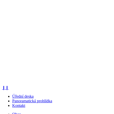
❙❙
Úřední deska
Panoramatická prohlídka
Kontakt