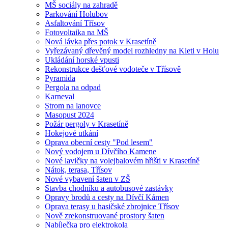
MŠ sociály na zahradě
Parkování Holubov
Asfaltování Třísov
Fotovoltaika na MŠ
Nová lávka přes potok v Krasetíně
Vyřezávaný dřevěný model rozhledny na Kleti v Holu
Ukládání horské vpusti
Rekonstrukce dešťové vodoteče v Třísově
Pyramida
Pergola na odpad
Karneval
Strom na lanovce
Masopust 2024
Požár pergoly v Krasetíně
Hokejové utkání
Oprava obecní cesty "Pod lesem"
Nový vodojem u Dívčího Kamene
Nové lavičky na volejbalovém hřišti v Krasetíně
Nátok, terasa, Třísov
Nové vybavení šaten v ZŠ
Stavba chodníku a autobusové zastávky
Opravy brodů a cesty na Dívčí Kámen
Oprava terasy u hasičské zbrojnice Třísov
Nově zrekonstruované prostory šaten
Nabíječka pro elektrokola