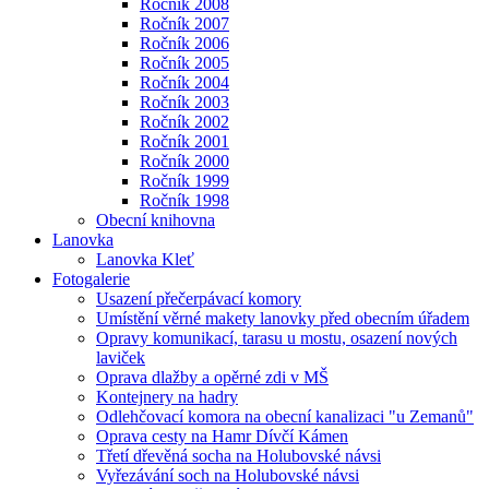
Ročník 2008
Ročník 2007
Ročník 2006
Ročník 2005
Ročník 2004
Ročník 2003
Ročník 2002
Ročník 2001
Ročník 2000
Ročník 1999
Ročník 1998
Obecní knihovna
Lanovka
Lanovka Kleť
Fotogalerie
Usazení přečerpávací komory
Umístění věrné makety lanovky před obecním úřadem
Opravy komunikací, tarasu u mostu, osazení nových
laviček
Oprava dlažby a opěrné zdi v MŠ
Kontejnery na hadry
Odlehčovací komora na obecní kanalizaci "u Zemanů"
Oprava cesty na Hamr Dívčí Kámen
Třetí dřevěná socha na Holubovské návsi
Vyřezávání soch na Holubovské návsi