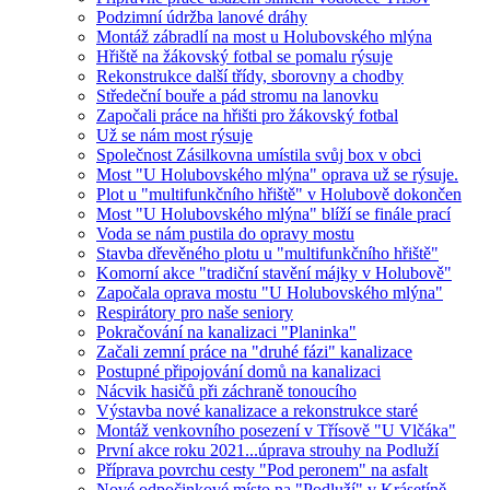
Podzimní údržba lanové dráhy
Montáž zábradlí na most u Holubovského mlýna
Hřiště na žákovský fotbal se pomalu rýsuje
Rekonstrukce další třídy, sborovny a chodby
Středeční bouře a pád stromu na lanovku
Započali práce na hřišti pro žákovský fotbal
Už se nám most rýsuje
Společnost Zásilkovna umístila svůj box v obci
Most "U Holubovského mlýna" oprava už se rýsuje.
Plot u "multifunkčního hřiště" v Holubově dokončen
Most "U Holubovského mlýna" blíží se finále prací
Voda se nám pustila do opravy mostu
Stavba dřevěného plotu u "multifunkčního hřiště"
Komorní akce "tradiční stavění májky v Holubově"
Započala oprava mostu "U Holubovského mlýna"
Respirátory pro naše seniory
Pokračování na kanalizaci "Planinka"
Začali zemní práce na "druhé fázi" kanalizace
Postupné připojování domů na kanalizaci
Nácvik hasičů při záchraně tonoucího
Výstavba nové kanalizace a rekonstrukce staré
Montáž venkovního posezení v Třísově "U Vlčáka"
První akce roku 2021...úprava strouhy na Podluží
Příprava povrchu cesty "Pod peronem" na asfalt
Nové odpočinkové místo na "Podluží" v Krásetíně