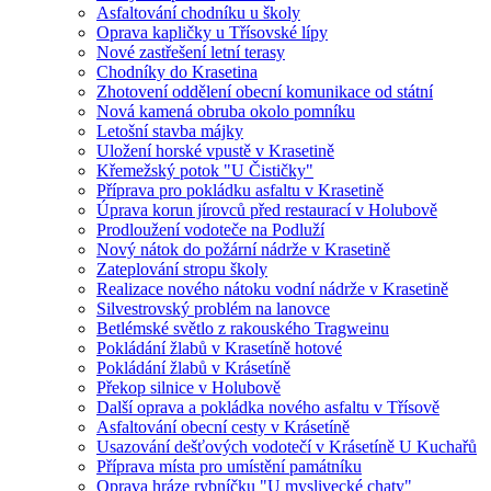
Asfaltování chodníku u školy
Oprava kapličky u Třísovské lípy
Nové zastřešení letní terasy
Chodníky do Krasetina
Zhotovení oddělení obecní komunikace od státní
Nová kamená obruba okolo pomníku
Letošní stavba májky
Uložení horské vpustě v Krasetině
Křemežský potok "U Čističky"
Příprava pro pokládku asfaltu v Krasetině
Úprava korun jírovců před restaurací v Holubově
Prodloužení vodoteče na Podluží
Nový nátok do požární nádrže v Krasetině
Zateplování stropu školy
Realizace nového nátoku vodní nádrže v Krasetině
Silvestrovský problém na lanovce
Betlémské světlo z rakouského Tragweinu
Pokládání žlabů v Krasetíně hotové
Pokládání žlabů v Krásetíně
Překop silnice v Holubově
Další oprava a pokládka nového asfaltu v Třísově
Asfaltování obecní cesty v Krásetíně
Usazování dešťových vodotečí v Krásetíně U Kuchařů
Příprava místa pro umístění památníku
Oprava hráze rybníčku "U myslivecké chaty"