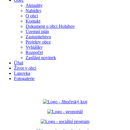
Obec
Aktuality
Nabídky
O obci
Kontakt
Dokument o obci Holubov
Územní plán
Zastupitelstvo
Projekty obce
Vyhlášky
Rozpočet
Zasílání novinek
Úřad
Život v obci
Lanovka
Fotogalerie