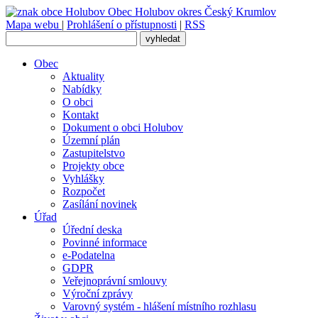
Obec
Holubov
okres Český Krumlov
Mapa webu
|
Prohlášení o přístupnosti
|
RSS
Obec
Aktuality
Nabídky
O obci
Kontakt
Dokument o obci Holubov
Územní plán
Zastupitelstvo
Projekty obce
Vyhlášky
Rozpočet
Zasílání novinek
Úřad
Úřední deska
Povinné informace
e-Podatelna
GDPR
Veřejnoprávní smlouvy
Výroční zprávy
Varovný systém - hlášení místního rozhlasu