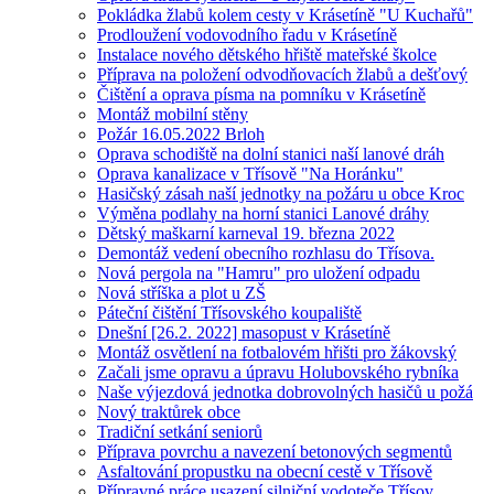
Pokládka žlabů kolem cesty v Krásetíně "U Kuchařů"
Prodloužení vodovodního řadu v Krásetíně
Instalace nového dětského hřiště mateřské školce
Příprava na položení odvodňovacích žlabů a dešťový
Čištění a oprava písma na pomníku v Krásetíně
Montáž mobilní stěny
Požár 16.05.2022 Brloh
Oprava schodiště na dolní stanici naší lanové dráh
Oprava kanalizace v Třísově "Na Horánku"
Hasičský zásah naší jednotky na požáru u obce Kroc
Výměna podlahy na horní stanici Lanové dráhy
Dětský maškarní karneval 19. března 2022
Demontáž vedení obecního rozhlasu do Třísova.
Nová pergola na "Hamru" pro uložení odpadu
Nová stříška a plot u ZŠ
Páteční čištění Třísovského koupaliště
Dnešní [26.2. 2022] masopust v Krásetíně
Montáž osvětlení na fotbalovém hřišti pro žákovský
Začali jsme opravu a úpravu Holubovského rybníka
Naše výjezdová jednotka dobrovolných hasičů u požá
Nový traktůrek obce
Tradiční setkání seniorů
Příprava povrchu a navezení betonových segmentů
Asfaltování propustku na obecní cestě v Třísově
Přípravné práce usazení silniční vodoteče Třísov