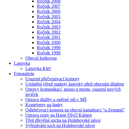
Ročník 2008
Ročník 2007
Ročník 2006
Ročník 2005
Ročník 2004
Ročník 2003
Ročník 2002
Ročník 2001
Ročník 2000
Ročník 1999
Ročník 1998
Obecní knihovna
Lanovka
Lanovka Kleť
Fotogalerie
Usazení přečerpávací komory
Umístění věrné makety lanovky před obecním úřadem
Opravy komunikací, tarasu u mostu, osazení nových
laviček
Oprava dlažby a opěrné zdi v MŠ
Kontejnery na hadry
Odlehčovací komora na obecní kanalizaci "u Zemanů"
Oprava cesty na Hamr Dívčí Kámen
Třetí dřevěná socha na Holubovské návsi
Vyřezávání soch na Holubovské návsi