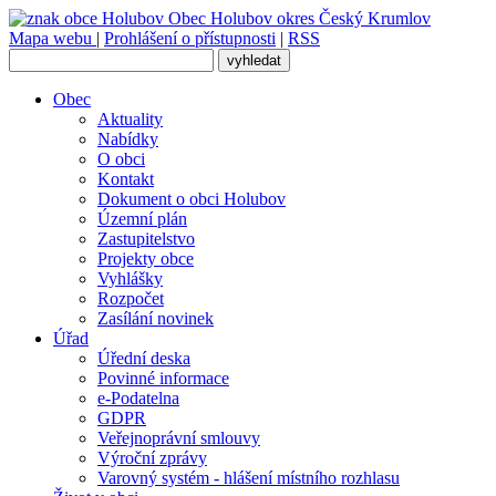
Obec
Holubov
okres Český Krumlov
Mapa webu
|
Prohlášení o přístupnosti
|
RSS
Obec
Aktuality
Nabídky
O obci
Kontakt
Dokument o obci Holubov
Územní plán
Zastupitelstvo
Projekty obce
Vyhlášky
Rozpočet
Zasílání novinek
Úřad
Úřední deska
Povinné informace
e-Podatelna
GDPR
Veřejnoprávní smlouvy
Výroční zprávy
Varovný systém - hlášení místního rozhlasu