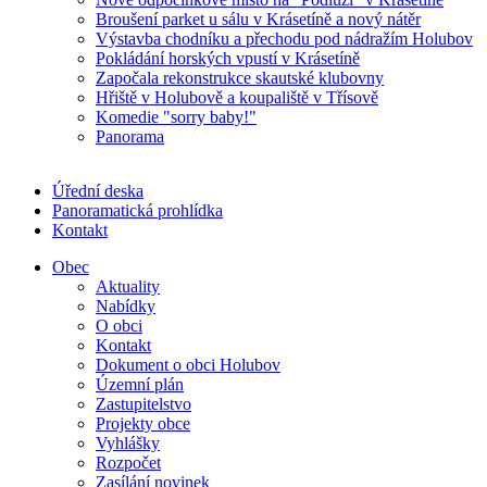
Broušení parket u sálu v Krásetíně a nový nátěr
Výstavba chodníku a přechodu pod nádražím Holubov
Pokládání horských vpustí v Krásetíně
Započala rekonstrukce skautské klubovny
Hřiště v Holubově a koupaliště v Třísově
Komedie "sorry baby!"
Panorama
Úřední deska
Panoramatická prohlídka
Kontakt
Obec
Aktuality
Nabídky
O obci
Kontakt
Dokument o obci Holubov
Územní plán
Zastupitelstvo
Projekty obce
Vyhlášky
Rozpočet
Zasílání novinek