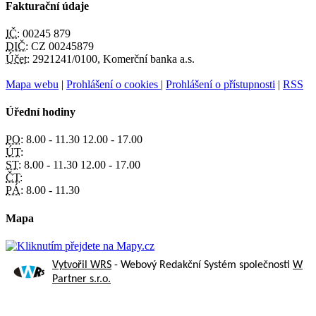
Fakturační údaje
IČ:
00245 879
DIČ:
CZ 00245879
Účet:
2921241/0100, Komerční banka a.s.
Mapa webu
|
Prohlášení o cookies
|
Prohlášení o přístupnosti
|
RSS
Úřední hodiny
PO:
8.00 - 11.30 12.00 - 17.00
ÚT:
ST:
8.00 - 11.30 12.00 - 17.00
ČT:
PÁ:
8.00 - 11.30
Mapa
Vytvořil WRS
- Webový Redakční Systém společnosti
W
Partner s.r.o.