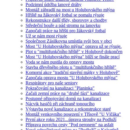
Podzimní údržba lanové dráhy
Montáž zábradlí na most u Holubovského mlýna
Hřiště na žákovský fotbal se pomalu rýsuje
Rekonstrukce další třídy, sborovny a chodby
Středeční bouře a pád stromu na lanovku
Započali práce na hřišti pro žákovský fotbal
Už se nám most rýsuje
Společnost Zásilkovna umístila svůj box v obci
Most "U Holubovského mlýna" oprava už se rýsuje.
Plot u "multifunkčního hřiště" v Holubově dokončen
Most "U Holubovského mlýna" blíží se finále prací
Voda se nám pustila do opravy mostu
Stavba dřevěného plotu u "multifunkčního hřiště"
Komorní akce "tradiční stavění májky v Holubově"
Započala oprava mostu "U Holubovského mlýna"
Respirátory pro naše seniory
Pokračování na kanalizaci "Planinka"
Začali zemní práce na "druhé fázi" kanalizace
Postupné připojování domů na kanalizaci
Nácvik hasičů při záchraně tonoucího
Výstavba nové kanalizace a rekonstrukce staré
Montáž venkovního posezení v Třísově "U Vlčáka"
První akce roku 2021...úprava strouhy na Podluží
Příprava povrchu cesty "Pod peronem" na asfalt
Nové odpočinkové místo na "Podluží" v Krásetíně