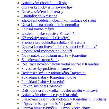
Asfaltování chodníku u školy
Oprava kapličky u Třísovské lípy
Nové zastřešení letní terasy
Chodníky do Krasetina
Zhotovení oddělení obecní komunikace od státní
Nová kamená obruba okolo pomníku
Letošní stavba májky
Uložení horské vpustě v Krasetině
Křemežský potok "U Čističky"
Příprava pro pokládku asfaltu v Krasetině
Úprava korun jírovců před restaurací v Holubově
Prodloužení vodoteče na Podluží
Nový nátok do požární nádrže v Krasetině
Zateplování stropu školy
Realizace nového nátoku vodní nádrže v Krasetině
Silvestrovský problém na lanovce
Betlémské světlo z rakouského Tragweinu
Pokládání žlabů v Krasetíně hotové
Pokládání žlabů v Krásetíně
Překop silnice v Holubově
Další oprava a pokládka nového asfaltu v Třísově
Asfaltování obecní cesty v Krásetíně
Usazování dešťových vodotečí v Krásetíně U Kuchařů
Příprava místa pro umístění památníku
Oprava hráze rybníčku "U myslivecké chaty"