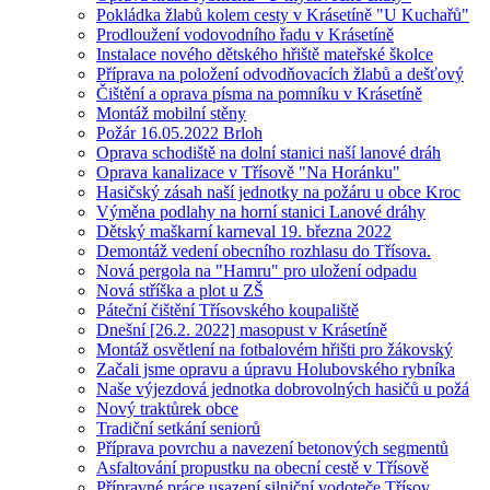
Pokládka žlabů kolem cesty v Krásetíně "U Kuchařů"
Prodloužení vodovodního řadu v Krásetíně
Instalace nového dětského hřiště mateřské školce
Příprava na položení odvodňovacích žlabů a dešťový
Čištění a oprava písma na pomníku v Krásetíně
Montáž mobilní stěny
Požár 16.05.2022 Brloh
Oprava schodiště na dolní stanici naší lanové dráh
Oprava kanalizace v Třísově "Na Horánku"
Hasičský zásah naší jednotky na požáru u obce Kroc
Výměna podlahy na horní stanici Lanové dráhy
Dětský maškarní karneval 19. března 2022
Demontáž vedení obecního rozhlasu do Třísova.
Nová pergola na "Hamru" pro uložení odpadu
Nová stříška a plot u ZŠ
Páteční čištění Třísovského koupaliště
Dnešní [26.2. 2022] masopust v Krásetíně
Montáž osvětlení na fotbalovém hřišti pro žákovský
Začali jsme opravu a úpravu Holubovského rybníka
Naše výjezdová jednotka dobrovolných hasičů u požá
Nový traktůrek obce
Tradiční setkání seniorů
Příprava povrchu a navezení betonových segmentů
Asfaltování propustku na obecní cestě v Třísově
Přípravné práce usazení silniční vodoteče Třísov