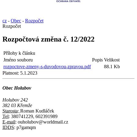
cz
-
Obec
-
Rozpočet
Rozpočet
Rozpočtová změna č. 12/2022
Přílohy k článku
Jméno souboru
Popis
Velikost
rozpoctove-zmeny-s-duvodovou-zpravou.pdf
88.1 Kb
Platnost:
5.1.2023
Obec Holubov
Holubov 242
382 03 Křemže
Starosta:
Roman Kudláček
Tel:
380741229, 602391989
E-mail:
ouholubov@worldmail.cz
IDDS:
p7gamqm