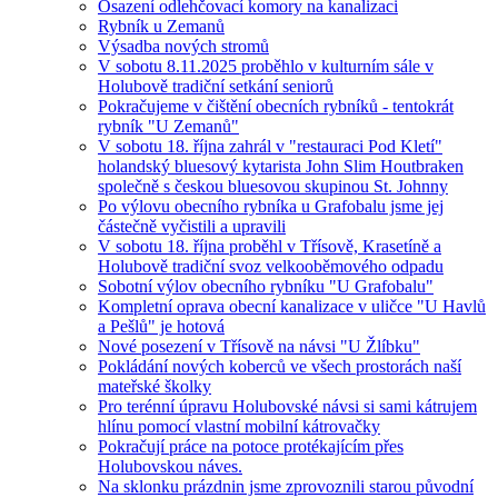
Osazení odlehčovací komory na kanalizaci
Rybník u Zemanů
Výsadba nových stromů
V sobotu 8.11.2025 proběhlo v kulturním sále v
Holubově tradiční setkání seniorů
Pokračujeme v čištění obecních rybníků - tentokrát
rybník "U Zemanů"
V sobotu 18. října zahrál v "restauraci Pod Kletí"
holandský bluesový kytarista John Slim Houtbraken
společně s českou bluesovou skupinou St. Johnny
Po výlovu obecního rybníka u Grafobalu jsme jej
částečně vyčistili a upravili
V sobotu 18. října proběhl v Třísově, Krasetíně a
Holubově tradiční svoz velkooběmového odpadu
Sobotní výlov obecního rybníku "U Grafobalu"
Kompletní oprava obecní kanalizace v uličce "U Havlů
a Pešlů" je hotová
Nové posezení v Třísově na návsi "U Žlíbku"
Pokládání nových koberců ve všech prostorách naší
mateřské školky
Pro terénní úpravu Holubovské návsi si sami kátrujem
hlínu pomocí vlastní mobilní kátrovačky
Pokračují práce na potoce protékajícím přes
Holubovskou náves.
Na sklonku prázdnin jsme zprovoznili starou původní