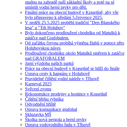
studnu na zahradě naší základní školy a poté na ní
umístili vodní herní prvky pro děti.
Finální práce na obecní budově v Krasetíně, aby vše
bylo připraveno k předání 5.července 2025.
V neděli 25.5.2025 proběhl tradiční "Den Blanského
lesa" a "Trh Holubov"
Bylo dokončeno prodloužení chodníku od Matulků k
zatáčce nad Grafobalem.
Od začátku června probíhá výměna žlabů v potoce přes
Holubovskou náves
Prodloužení chodníku okolo Matulků směrem k zatáčce
nad GRAFOBALEM
Jarní výzdoba našich parků
Práce na obecní budově v Krasetíně se blíží do finále
Úprava cesty k hangáru v Holubově
Pravidelné čištění vodní nádrže v Třísově
Karneval 2025
Svěcení zvonu
Rekonstrukce prodejny a hostince v Krasetíně
Čištění břehu rybníka
Odvodnění hřiště
Oprava komunikace grafobal
Skluzavka MŠ
Školka nová pergola a herní prvky
Oprava vodovodního řadu v Třísově