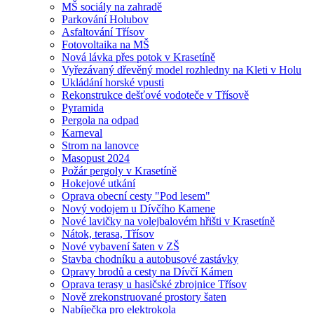
MŠ sociály na zahradě
Parkování Holubov
Asfaltování Třísov
Fotovoltaika na MŠ
Nová lávka přes potok v Krasetíně
Vyřezávaný dřevěný model rozhledny na Kleti v Holu
Ukládání horské vpusti
Rekonstrukce dešťové vodoteče v Třísově
Pyramida
Pergola na odpad
Karneval
Strom na lanovce
Masopust 2024
Požár pergoly v Krasetíně
Hokejové utkání
Oprava obecní cesty "Pod lesem"
Nový vodojem u Dívčího Kamene
Nové lavičky na volejbalovém hřišti v Krasetíně
Nátok, terasa, Třísov
Nové vybavení šaten v ZŠ
Stavba chodníku a autobusové zastávky
Opravy brodů a cesty na Dívčí Kámen
Oprava terasy u hasičské zbrojnice Třísov
Nově zrekonstruované prostory šaten
Nabíječka pro elektrokola