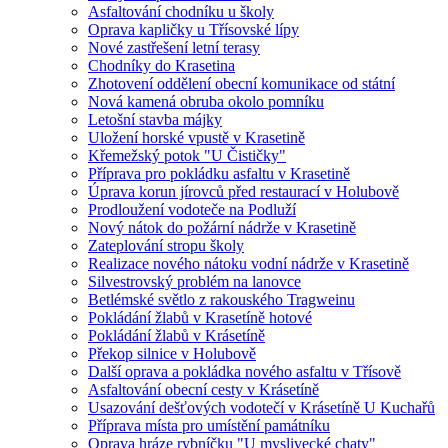
Asfaltování chodníku u školy
Oprava kapličky u Třísovské lípy
Nové zastřešení letní terasy
Chodníky do Krasetina
Zhotovení oddělení obecní komunikace od státní
Nová kamená obruba okolo pomníku
Letošní stavba májky
Uložení horské vpustě v Krasetině
Křemežský potok "U Čističky"
Příprava pro pokládku asfaltu v Krasetině
Úprava korun jírovců před restaurací v Holubově
Prodloužení vodoteče na Podluží
Nový nátok do požární nádrže v Krasetině
Zateplování stropu školy
Realizace nového nátoku vodní nádrže v Krasetině
Silvestrovský problém na lanovce
Betlémské světlo z rakouského Tragweinu
Pokládání žlabů v Krasetíně hotové
Pokládání žlabů v Krásetíně
Překop silnice v Holubově
Další oprava a pokládka nového asfaltu v Třísově
Asfaltování obecní cesty v Krásetíně
Usazování dešťových vodotečí v Krásetíně U Kuchařů
Příprava místa pro umístění památníku
Oprava hráze rybníčku "U myslivecké chaty"