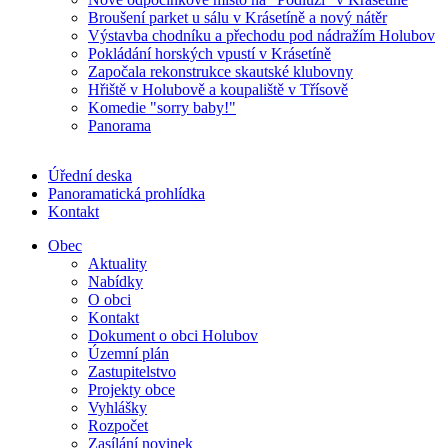
Broušení parket u sálu v Krásetíně a nový nátěr
Výstavba chodníku a přechodu pod nádražím Holubov
Pokládání horských vpustí v Krásetíně
Započala rekonstrukce skautské klubovny
Hřiště v Holubově a koupaliště v Třísově
Komedie "sorry baby!"
Panorama
Úřední deska
Panoramatická prohlídka
Kontakt
Obec
Aktuality
Nabídky
O obci
Kontakt
Dokument o obci Holubov
Územní plán
Zastupitelstvo
Projekty obce
Vyhlášky
Rozpočet
Zasílání novinek