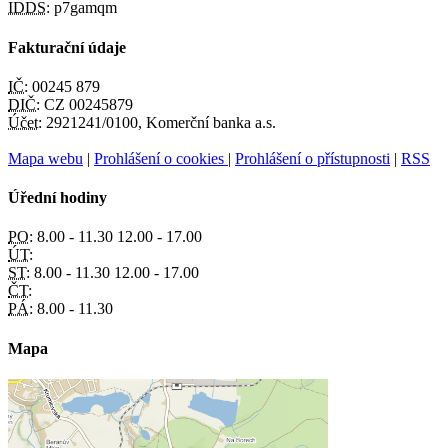
IDDS:
p7gamqm
Fakturační údaje
IČ:
00245 879
DIČ:
CZ 00245879
Účet:
2921241/0100, Komerční banka a.s.
Mapa webu
|
Prohlášení o cookies
|
Prohlášení o přístupnosti
|
RSS
Úřední hodiny
PO:
8.00 - 11.30 12.00 - 17.00
ÚT:
ST:
8.00 - 11.30 12.00 - 17.00
ČT:
PÁ:
8.00 - 11.30
Mapa