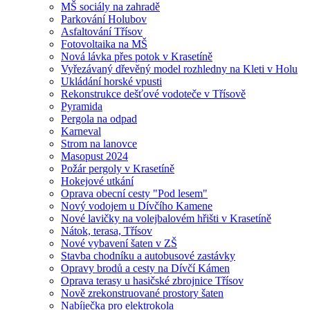
MŠ sociály na zahradě
Parkování Holubov
Asfaltování Třísov
Fotovoltaika na MŠ
Nová lávka přes potok v Krasetíně
Vyřezávaný dřevěný model rozhledny na Kleti v Holu
Ukládání horské vpusti
Rekonstrukce dešťové vodoteče v Třísově
Pyramida
Pergola na odpad
Karneval
Strom na lanovce
Masopust 2024
Požár pergoly v Krasetíně
Hokejové utkání
Oprava obecní cesty "Pod lesem"
Nový vodojem u Dívčího Kamene
Nové lavičky na volejbalovém hřišti v Krasetíně
Nátok, terasa, Třísov
Nové vybavení šaten v ZŠ
Stavba chodníku a autobusové zastávky
Opravy brodů a cesty na Dívčí Kámen
Oprava terasy u hasičské zbrojnice Třísov
Nově zrekonstruované prostory šaten
Nabíječka pro elektrokola