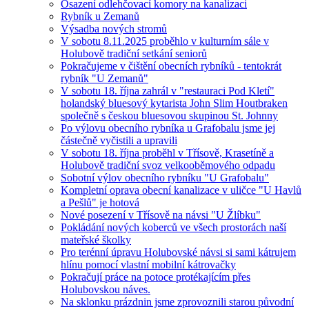
Osazení odlehčovací komory na kanalizaci
Rybník u Zemanů
Výsadba nových stromů
V sobotu 8.11.2025 proběhlo v kulturním sále v
Holubově tradiční setkání seniorů
Pokračujeme v čištění obecních rybníků - tentokrát
rybník "U Zemanů"
V sobotu 18. října zahrál v "restauraci Pod Kletí"
holandský bluesový kytarista John Slim Houtbraken
společně s českou bluesovou skupinou St. Johnny
Po výlovu obecního rybníka u Grafobalu jsme jej
částečně vyčistili a upravili
V sobotu 18. října proběhl v Třísově, Krasetíně a
Holubově tradiční svoz velkooběmového odpadu
Sobotní výlov obecního rybníku "U Grafobalu"
Kompletní oprava obecní kanalizace v uličce "U Havlů
a Pešlů" je hotová
Nové posezení v Třísově na návsi "U Žlíbku"
Pokládání nových koberců ve všech prostorách naší
mateřské školky
Pro terénní úpravu Holubovské návsi si sami kátrujem
hlínu pomocí vlastní mobilní kátrovačky
Pokračují práce na potoce protékajícím přes
Holubovskou náves.
Na sklonku prázdnin jsme zprovoznili starou původní