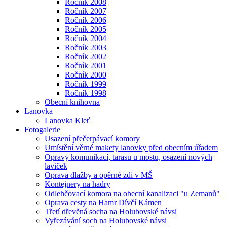
Ročník 2008
Ročník 2007
Ročník 2006
Ročník 2005
Ročník 2004
Ročník 2003
Ročník 2002
Ročník 2001
Ročník 2000
Ročník 1999
Ročník 1998
Obecní knihovna
Lanovka
Lanovka Kleť
Fotogalerie
Usazení přečerpávací komory
Umístění věrné makety lanovky před obecním úřadem
Opravy komunikací, tarasu u mostu, osazení nových
laviček
Oprava dlažby a opěrné zdi v MŠ
Kontejnery na hadry
Odlehčovací komora na obecní kanalizaci "u Zemanů"
Oprava cesty na Hamr Dívčí Kámen
Třetí dřevěná socha na Holubovské návsi
Vyřezávání soch na Holubovské návsi