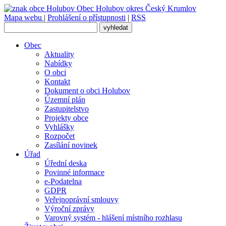
Obec
Holubov
okres Český Krumlov
Mapa webu
|
Prohlášení o přístupnosti
|
RSS
Obec
Aktuality
Nabídky
O obci
Kontakt
Dokument o obci Holubov
Územní plán
Zastupitelstvo
Projekty obce
Vyhlášky
Rozpočet
Zasílání novinek
Úřad
Úřední deska
Povinné informace
e-Podatelna
GDPR
Veřejnoprávní smlouvy
Výroční zprávy
Varovný systém - hlášení místního rozhlasu