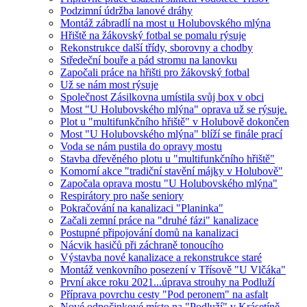
Podzimní údržba lanové dráhy
Montáž zábradlí na most u Holubovského mlýna
Hřiště na žákovský fotbal se pomalu rýsuje
Rekonstrukce další třídy, sborovny a chodby
Středeční bouře a pád stromu na lanovku
Započali práce na hřišti pro žákovský fotbal
Už se nám most rýsuje
Společnost Zásilkovna umístila svůj box v obci
Most "U Holubovského mlýna" oprava už se rýsuje.
Plot u "multifunkčního hřiště" v Holubově dokončen
Most "U Holubovského mlýna" blíží se finále prací
Voda se nám pustila do opravy mostu
Stavba dřevěného plotu u "multifunkčního hřiště"
Komorní akce "tradiční stavění májky v Holubově"
Započala oprava mostu "U Holubovského mlýna"
Respirátory pro naše seniory
Pokračování na kanalizaci "Planinka"
Začali zemní práce na "druhé fázi" kanalizace
Postupné připojování domů na kanalizaci
Nácvik hasičů při záchraně tonoucího
Výstavba nové kanalizace a rekonstrukce staré
Montáž venkovního posezení v Třísově "U Vlčáka"
První akce roku 2021...úprava strouhy na Podluží
Příprava povrchu cesty "Pod peronem" na asfalt
Nové odpočinkové místo na "Podluží" v Krásetíně