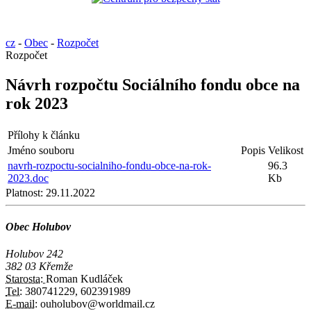
cz
-
Obec
-
Rozpočet
Rozpočet
Návrh rozpočtu Sociálního fondu obce na
rok 2023
Přílohy k článku
Jméno souboru
Popis
Velikost
navrh-rozpoctu-socialniho-fondu-obce-na-rok-
96.3
2023.doc
Kb
Platnost:
29.11.2022
Obec Holubov
Holubov 242
382 03 Křemže
Starosta:
Roman Kudláček
Tel:
380741229, 602391989
E-mail:
ouholubov@worldmail.cz