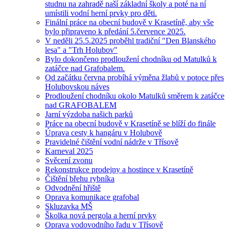
studnu na zahradě naší základní školy a poté na ní
umístili vodní herní prvky pro děti.
Finální práce na obecní budově v Krasetíně, aby vše
bylo připraveno k předání 5.července 2025.
V neděli 25.5.2025 proběhl tradiční "Den Blanského
lesa" a "Trh Holubov"
Bylo dokončeno prodloužení chodníku od Matulků k
zatáčce nad Grafobalem.
Od začátku června probíhá výměna žlabů v potoce přes
Holubovskou náves
Prodloužení chodníku okolo Matulků směrem k zatáčce
nad GRAFOBALEM
Jarní výzdoba našich parků
Práce na obecní budově v Krasetíně se blíží do finále
Úprava cesty k hangáru v Holubově
Pravidelné čištění vodní nádrže v Třísově
Karneval 2025
Svěcení zvonu
Rekonstrukce prodejny a hostince v Krasetíně
Čištění břehu rybníka
Odvodnění hřiště
Oprava komunikace grafobal
Skluzavka MŠ
Školka nová pergola a herní prvky
Oprava vodovodního řadu v Třísově