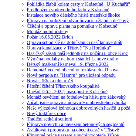
Pokládka žlabů kolem cesty v Krásetíně "U Kuchařů"
Prodloužení vodovodního řadu v Krásetíně
Instalace nového dětského hřiště mateřské školce
Příprava na položení odvodňovacích žlabů a dešťový
Čištění a oprava písma na pomníku v Krásetíně
Montáž mobilní stěny
Požár 16.05.2022 Brloh
Oprava schodiště na dolní stanici naší lanové dráh
Oprava kanalizace v Třísově "Na Horánku"
Hasičský zásah naší jednotky na požáru u obce Kroc
Výměna podlahy na horní stanici Lanové dráhy
Dětský maškarní karneval 19. března 2022
Demontáž vedení obecního rozhlasu do Třísova.
Nová pergola na "Hamru" pro uložení odpadu
Nová stříška a plot u ZŠ
Páteční čištění Třísovského koupaliště
Dnešní [26.2. 2022] masopust v Krásetíně
Montáž osvětlení na fotbalovém hřišti pro žákovský
Začali jsme opravu a úpravu Holubovského rybníka
Naše výjezdová jednotka dobrovolných hasičů u požá
Nový traktůrek obce
Tradiční setkání seniorů
Příprava povrchu a navezení betonových segmentů
Asfaltování propustku na obecní cestě v Třísově
Přípravné práce usazení silniční vodoteče Třísov