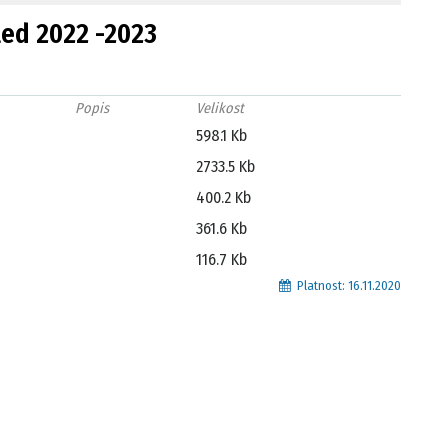
led 2022 -2023
Popis
Velikost
598.1 Kb
2733.5 Kb
400.2 Kb
361.6 Kb
116.7 Kb
Platnost:
16.11.2020