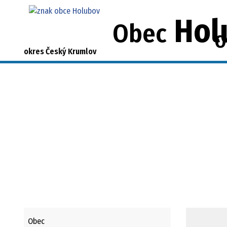
Hol
Obec
O
okres Český Krumlov
Obec