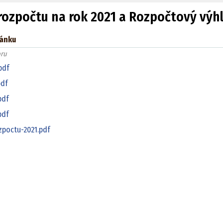
rozpočtu na rok 2021 a Rozpočtový výh
lánku
ru
pdf
pdf
pdf
pdf
zpoctu-2021.pdf