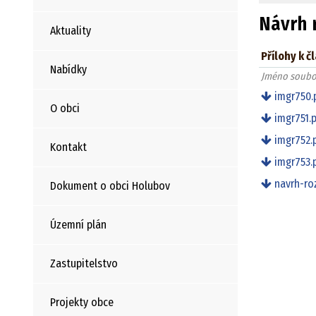
Návrh 
Aktuality
Přílohy k č
Nabídky
Jméno soubo
imgr750.
O obci
imgr751.
imgr752.
Kontakt
imgr753.
navrh-ro
Dokument o obci Holubov
Územní plán
Zastupitelstvo
Projekty obce