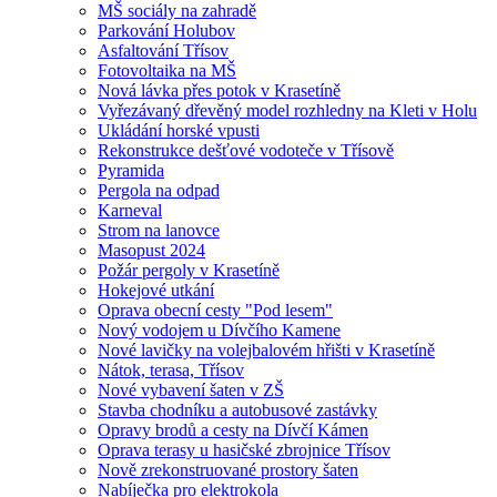
MŠ sociály na zahradě
Parkování Holubov
Asfaltování Třísov
Fotovoltaika na MŠ
Nová lávka přes potok v Krasetíně
Vyřezávaný dřevěný model rozhledny na Kleti v Holu
Ukládání horské vpusti
Rekonstrukce dešťové vodoteče v Třísově
Pyramida
Pergola na odpad
Karneval
Strom na lanovce
Masopust 2024
Požár pergoly v Krasetíně
Hokejové utkání
Oprava obecní cesty "Pod lesem"
Nový vodojem u Dívčího Kamene
Nové lavičky na volejbalovém hřišti v Krasetíně
Nátok, terasa, Třísov
Nové vybavení šaten v ZŠ
Stavba chodníku a autobusové zastávky
Opravy brodů a cesty na Dívčí Kámen
Oprava terasy u hasičské zbrojnice Třísov
Nově zrekonstruované prostory šaten
Nabíječka pro elektrokola