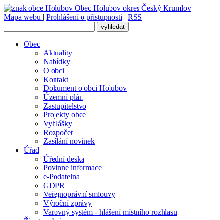
Obec
Holubov
okres Český Krumlov
Mapa webu
|
Prohlášení o přístupnosti
|
RSS
Obec
Aktuality
Nabídky
O obci
Kontakt
Dokument o obci Holubov
Územní plán
Zastupitelstvo
Projekty obce
Vyhlášky
Rozpočet
Zasílání novinek
Úřad
Úřední deska
Povinné informace
e-Podatelna
GDPR
Veřejnoprávní smlouvy
Výroční zprávy
Varovný systém - hlášení místního rozhlasu