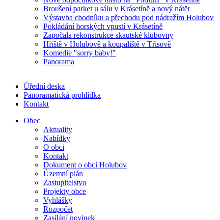
Broušení parket u sálu v Krásetíně a nový nátěr
Výstavba chodníku a přechodu pod nádražím Holubov
Pokládání horských vpustí v Krásetíně
Započala rekonstrukce skautské klubovny
Hřiště v Holubově a koupaliště v Třísově
Komedie "sorry baby!"
Panorama
Úřední deska
Panoramatická prohlídka
Kontakt
Obec
Aktuality
Nabídky
O obci
Kontakt
Dokument o obci Holubov
Územní plán
Zastupitelstvo
Projekty obce
Vyhlášky
Rozpočet
Zasílání novinek