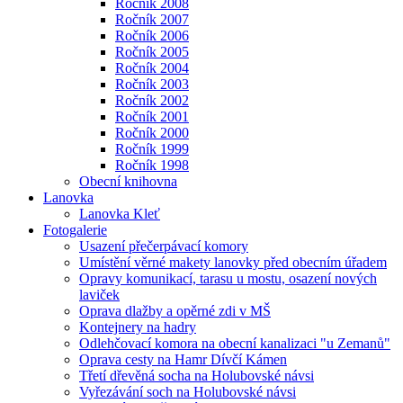
Ročník 2008
Ročník 2007
Ročník 2006
Ročník 2005
Ročník 2004
Ročník 2003
Ročník 2002
Ročník 2001
Ročník 2000
Ročník 1999
Ročník 1998
Obecní knihovna
Lanovka
Lanovka Kleť
Fotogalerie
Usazení přečerpávací komory
Umístění věrné makety lanovky před obecním úřadem
Opravy komunikací, tarasu u mostu, osazení nových
laviček
Oprava dlažby a opěrné zdi v MŠ
Kontejnery na hadry
Odlehčovací komora na obecní kanalizaci "u Zemanů"
Oprava cesty na Hamr Dívčí Kámen
Třetí dřevěná socha na Holubovské návsi
Vyřezávání soch na Holubovské návsi