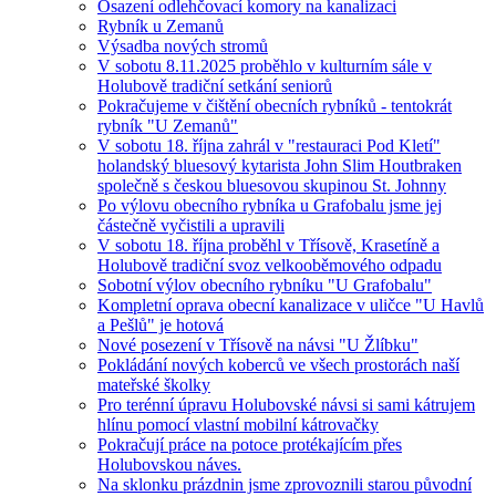
Osazení odlehčovací komory na kanalizaci
Rybník u Zemanů
Výsadba nových stromů
V sobotu 8.11.2025 proběhlo v kulturním sále v
Holubově tradiční setkání seniorů
Pokračujeme v čištění obecních rybníků - tentokrát
rybník "U Zemanů"
V sobotu 18. října zahrál v "restauraci Pod Kletí"
holandský bluesový kytarista John Slim Houtbraken
společně s českou bluesovou skupinou St. Johnny
Po výlovu obecního rybníka u Grafobalu jsme jej
částečně vyčistili a upravili
V sobotu 18. října proběhl v Třísově, Krasetíně a
Holubově tradiční svoz velkooběmového odpadu
Sobotní výlov obecního rybníku "U Grafobalu"
Kompletní oprava obecní kanalizace v uličce "U Havlů
a Pešlů" je hotová
Nové posezení v Třísově na návsi "U Žlíbku"
Pokládání nových koberců ve všech prostorách naší
mateřské školky
Pro terénní úpravu Holubovské návsi si sami kátrujem
hlínu pomocí vlastní mobilní kátrovačky
Pokračují práce na potoce protékajícím přes
Holubovskou náves.
Na sklonku prázdnin jsme zprovoznili starou původní