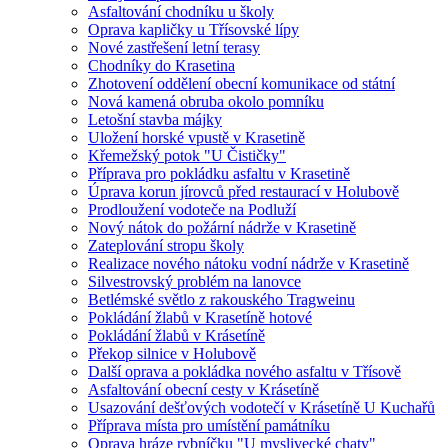
Asfaltování chodníku u školy
Oprava kapličky u Třísovské lípy
Nové zastřešení letní terasy
Chodníky do Krasetina
Zhotovení oddělení obecní komunikace od státní
Nová kamená obruba okolo pomníku
Letošní stavba májky
Uložení horské vpustě v Krasetině
Křemežský potok "U Čističky"
Příprava pro pokládku asfaltu v Krasetině
Úprava korun jírovců před restaurací v Holubově
Prodloužení vodoteče na Podluží
Nový nátok do požární nádrže v Krasetině
Zateplování stropu školy
Realizace nového nátoku vodní nádrže v Krasetině
Silvestrovský problém na lanovce
Betlémské světlo z rakouského Tragweinu
Pokládání žlabů v Krasetíně hotové
Pokládání žlabů v Krásetíně
Překop silnice v Holubově
Další oprava a pokládka nového asfaltu v Třísově
Asfaltování obecní cesty v Krásetíně
Usazování dešťových vodotečí v Krásetíně U Kuchařů
Příprava místa pro umístění památníku
Oprava hráze rybníčku "U myslivecké chaty"