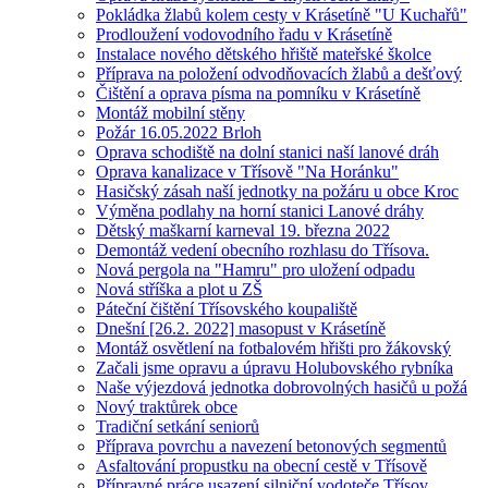
Pokládka žlabů kolem cesty v Krásetíně "U Kuchařů"
Prodloužení vodovodního řadu v Krásetíně
Instalace nového dětského hřiště mateřské školce
Příprava na položení odvodňovacích žlabů a dešťový
Čištění a oprava písma na pomníku v Krásetíně
Montáž mobilní stěny
Požár 16.05.2022 Brloh
Oprava schodiště na dolní stanici naší lanové dráh
Oprava kanalizace v Třísově "Na Horánku"
Hasičský zásah naší jednotky na požáru u obce Kroc
Výměna podlahy na horní stanici Lanové dráhy
Dětský maškarní karneval 19. března 2022
Demontáž vedení obecního rozhlasu do Třísova.
Nová pergola na "Hamru" pro uložení odpadu
Nová stříška a plot u ZŠ
Páteční čištění Třísovského koupaliště
Dnešní [26.2. 2022] masopust v Krásetíně
Montáž osvětlení na fotbalovém hřišti pro žákovský
Začali jsme opravu a úpravu Holubovského rybníka
Naše výjezdová jednotka dobrovolných hasičů u požá
Nový traktůrek obce
Tradiční setkání seniorů
Příprava povrchu a navezení betonových segmentů
Asfaltování propustku na obecní cestě v Třísově
Přípravné práce usazení silniční vodoteče Třísov