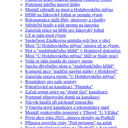
Podzimní údržba lanové dráhy
Montáž zábradlí na most u Holubovského mlýna
Hřiště na žákovský fotbal se pomalu rýsuje
Rekonstrukce další třídy, sborovny a chodby
Středeční bouře a pád stromu na lanovku
Započali práce na hřišti pro žákovský fotbal
Už se nám most rýsuje
Společnost Zásilkovna umístila svůj box v obci
Most "U Holubovského mlýna" oprava už se rýsuje.
Plot u "multifunkčního hřiště" v Holubově dokončen
Most "U Holubovského mlýna" blíží se finále prací
Voda se nám pustila do opravy mostu
Stavba dřevěného plotu u "multifunkčního hřiště"
Komorní akce "tradiční stavění májky v Holubově"
Započala oprava mostu "U Holubovského mlýna"
Respirátory pro naše seniory
Pokračování na kanalizaci "Planinka"
Začali zemní práce na "druhé fázi" kanalizace
Postupné připojování domů na kanalizaci
Nácvik hasičů při záchraně tonoucího
Výstavba nové kanalizace a rekonstrukce staré
Montáž venkovního posezení v Třísově "U Vlčáka"
První akce roku 2021...úprava strouhy na Podluží
Příprava povrchu cesty "Pod peronem" na asfalt
Nové odpočinkové místo na "Podluží" v Krásetíně