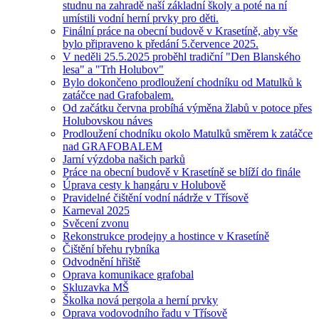
studnu na zahradě naší základní školy a poté na ní
umístili vodní herní prvky pro děti.
Finální práce na obecní budově v Krasetíně, aby vše
bylo připraveno k předání 5.července 2025.
V neděli 25.5.2025 proběhl tradiční "Den Blanského
lesa" a "Trh Holubov"
Bylo dokončeno prodloužení chodníku od Matulků k
zatáčce nad Grafobalem.
Od začátku června probíhá výměna žlabů v potoce přes
Holubovskou náves
Prodloužení chodníku okolo Matulků směrem k zatáčce
nad GRAFOBALEM
Jarní výzdoba našich parků
Práce na obecní budově v Krasetíně se blíží do finále
Úprava cesty k hangáru v Holubově
Pravidelné čištění vodní nádrže v Třísově
Karneval 2025
Svěcení zvonu
Rekonstrukce prodejny a hostince v Krasetíně
Čištění břehu rybníka
Odvodnění hřiště
Oprava komunikace grafobal
Skluzavka MŠ
Školka nová pergola a herní prvky
Oprava vodovodního řadu v Třísově