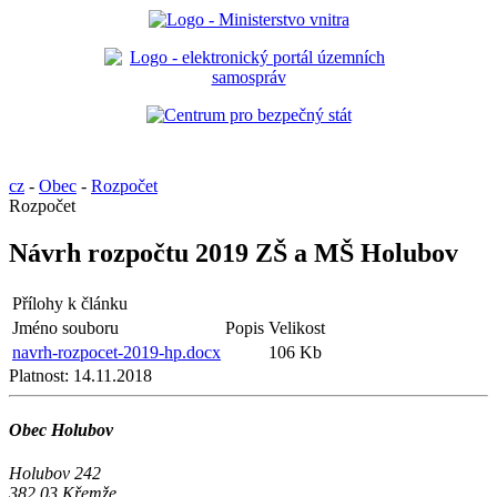
cz
-
Obec
-
Rozpočet
Rozpočet
Návrh rozpočtu 2019 ZŠ a MŠ Holubov
Přílohy k článku
Jméno souboru
Popis
Velikost
navrh-rozpocet-2019-hp.docx
106 Kb
Platnost:
14.11.2018
Obec Holubov
Holubov 242
382 03 Křemže