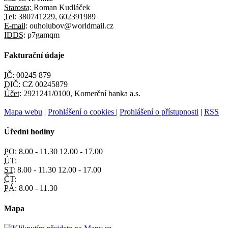
Starosta:
Roman Kudláček
Tel:
380741229, 602391989
E-mail:
ouholubov@worldmail.cz
IDDS:
p7gamqm
Fakturační údaje
IČ:
00245 879
DIČ:
CZ 00245879
Účet:
2921241/0100, Komerční banka a.s.
Mapa webu
|
Prohlášení o cookies
|
Prohlášení o přístupnosti
|
RSS
Úřední hodiny
PO:
8.00 - 11.30 12.00 - 17.00
ÚT:
ST:
8.00 - 11.30 12.00 - 17.00
ČT:
PÁ:
8.00 - 11.30
Mapa