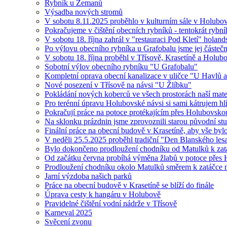
Rybník u Zemanů
Výsadba nových stromů
V sobotu 8.11.2025 proběhlo v kulturním sále v Holubově
Pokračujeme v čištění obecních rybníků - tentokrát ryb
V sobotu 18. října zahrál v "restauraci Pod Kletí" hola
Po výlovu obecního rybníka u Grafobalu jsme jej částečně 
V sobotu 18. října proběhl v Třísově, Krasetíně a Holu
Sobotní výlov obecního rybníku "U Grafobalu"
Kompletní oprava obecní kanalizace v uličce "U Havlů a
Nové posezení v Třísově na návsi "U Žlíbku"
Pokládání nových koberců ve všech prostorách naší mate
Pro terénní úpravu Holubovské návsi si sami kátrujem hl
Pokračují práce na potoce protékajícím přes Holubovsko
Na sklonku prázdnin jsme zprovoznili starou původní stud
Finální práce na obecní budově v Krasetíně, aby vše byl
V neděli 25.5.2025 proběhl tradiční "Den Blanského les
Bylo dokončeno prodloužení chodníku od Matulků k zat
Od začátku června probíhá výměna žlabů v potoce přes
Prodloužení chodníku okolo Matulků směrem k zatá
Jarní výzdoba našich parků
Práce na obecní budově v Krasetíně se blíží do finále
Úprava cesty k hangáru v Holubově
Pravidelné čištění vodní nádrže v Třísově
Karneval 2025
Svěcení zvonu