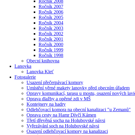
Ročník 2008
Ročník 2007
Ročník 2006
Ročník 2005
Ročník 2004
Ročník 2003
Ročník 2002
Ročník 2001
Ročník 2000
Ročník 1999
Ročník 1998
Obecní knihovna
Lanovka
Lanovka Kleť
Fotogalerie
Usazení přečerpávací komory
Umístění věrné makety lanovky před obecním úřadem
Opravy komunikací, tarasu u mostu, osazení nových lavi
Oprava dlažby a opěrné zdi v MŠ
Kontejnery na hadry
Odlehčovací komora na obecní kanalizaci "u Zemanů"
Oprava cesty na Hamr Dívčí Kámen
Třetí dřevěná socha na Holubovské návsi
Vyřezávání soch na Holubovské návsi
Osazení odlehčovací komory na kanalizaci