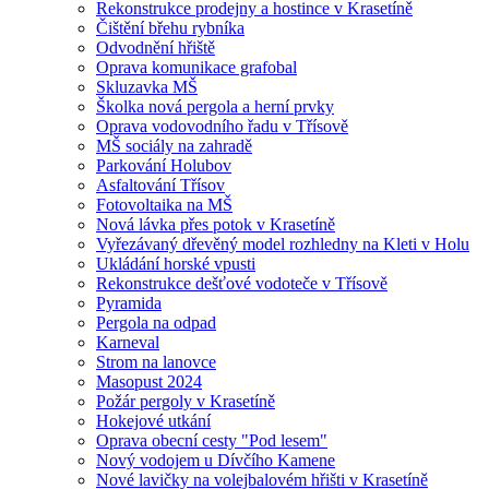
Rekonstrukce prodejny a hostince v Krasetíně
Čištění břehu rybníka
Odvodnění hřiště
Oprava komunikace grafobal
Skluzavka MŠ
Školka nová pergola a herní prvky
Oprava vodovodního řadu v Třísově
MŠ sociály na zahradě
Parkování Holubov
Asfaltování Třísov
Fotovoltaika na MŠ
Nová lávka přes potok v Krasetíně
Vyřezávaný dřevěný model rozhledny na Kleti v Holu
Ukládání horské vpusti
Rekonstrukce dešťové vodoteče v Třísově
Pyramida
Pergola na odpad
Karneval
Strom na lanovce
Masopust 2024
Požár pergoly v Krasetíně
Hokejové utkání
Oprava obecní cesty "Pod lesem"
Nový vodojem u Dívčího Kamene
Nové lavičky na volejbalovém hřišti v Krasetíně