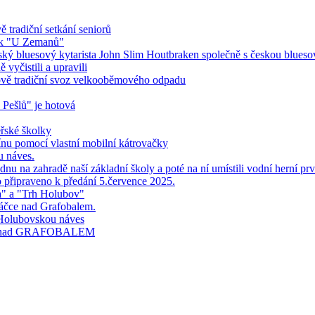
 tradiční setkání seniorů
ník "U Zemanů"
ndský bluesový kytarista John Slim Houtbraken společně s českou blues
vyčistili a upravili
bově tradiční svoz velkooběmového odpadu
 Pešlů" je hotová
řské školky
ínu pomocí vlastní mobilní kátrovačky
u náves.
nu na zahradě naší základní školy a poté na ní umístili vodní herní prv
o připraveno k předání 5.července 2025.
a" a "Trh Holubov"
áčce nad Grafobalem.
 Holubovskou náves
čce nad GRAFOBALEM