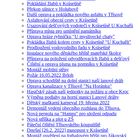
Pokládání žlabů v Krásetíně
Překop silnice v Holubově
Další oprava a pokládka nového asfaltu v Třísově
Asfaltování obecní cesty v Krásetíně
Usazování dešťových vodotečí v Krásetíně U Kuchařů
Příprava místa pro umístění památníku
Oprava hráze rybníčku "U myslivecké chaty"
Pokládka žlabů kolem cesty v Krásetíně "U Kuchařů"
Prodloužení vodovodního řadu v Krásetíně
Instalace nového dětského hřiště mateřské školce
Příprava na položení odvodňovacích žlabů a dešťový
Čištění a oprava písma na pomníku v Krásetíně
Montáž mobilní stěny
Požár 16.05.2022 Brloh
Oprava schodiště na dolní stanici naší lanové dráh
Oprava kanalizace v Třísově "Na Horánku"
Hasičský zásah naší jednotky na požáru u obce Kroc
Výměna podlahy na horní stanici Lanové dráhy
Dětský maškarní karneval 19. března 2022
Demontáž vedení obecního rozhlasu do Třísova.
Nová pergola na "Hamru" pro uložení odpadu
Nová stříška a plot u ZŠ
Páteční čištění Třísovského koupaliště
Dnešní [26.2. 2022] masopust v Krásetíně
Montáž osvětlení na fotbalovém hřišti pro žákovský