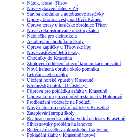
Nátok, terasa, Třísov
Nové vybavení šaten v ZŠ
Stavba chodníku a autobusové zastávky
Opravy brodů a cesty na Dívčí Kámen
Oprava terasy u hasičské zbrojnice Třísov
Nově zrekonstruované prostory šaten
Nabíječka pro elektrokola
Asfaltování chodníku u školy
Oprava kapličky u Třísovské lípy
Nové zastřešení letní terasy
Chodníky do Krasetina
Zhotovení oddělení obecní komunikace od státní
Nová kamená obruba okolo pomníku
Letošní stavba májky
Uložení horské vpustě v Krasetině
Křemežský potok "U Čističky"
Příprava pro pokládku asfaltu v Krasetině
Úprava korun jírovců před restaurací v Holubově
Prodloužení vodoteče na Podluží
Nový nátok do požární nádrže v Krasetině
Zateplování stropu školy
Realizace nového nátoku vodní nádrže v Krasetině
Silvestrovský problém na lanovce
Betlémské světlo z rakouského Tragweinu
Pokládání žlabů v Krasetíně hotové