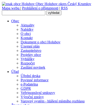
Obec
Holubov
okres Český Krumlov
Mapa webu
|
Prohlášení o přístupnosti
|
RSS
Obec
Aktuality
Nabídky
O obci
Kontakt
Dokument o obci Holubov
Územní plán
Zastupitelstvo
Projekty obce
Vyhlášky
Rozpočet
Zasílání novinek
Úřad
Úřední deska
Povinné informace
e-Podatelna
GDPR
Veřejnoprávní smlouvy
Výroční zprávy
Varovný systém - hlášení místního rozhlasu