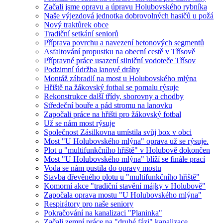
Začali jsme opravu a úpravu Holubovského rybníka
Naše výjezdová jednotka dobrovolných hasičů u požá
Nový traktůrek obce
Tradiční setkání seniorů
Příprava povrchu a navezení betonových segmentů
Asfaltování propustku na obecní cestě v Třísově
Přípravné práce usazení silniční vodoteče Třísov
Podzimní údržba lanové dráhy
Montáž zábradlí na most u Holubovského mlýna
Hřiště na žákovský fotbal se pomalu rýsuje
Rekonstrukce další třídy, sborovny a chodby
Středeční bouře a pád stromu na lanovku
Započali práce na hřišti pro žákovský fotbal
Už se nám most rýsuje
Společnost Zásilkovna umístila svůj box v obci
Most "U Holubovského mlýna" oprava už se rýsuje.
Plot u "multifunkčního hřiště" v Holubově dokončen
Most "U Holubovského mlýna" blíží se finále prací
Voda se nám pustila do opravy mostu
Stavba dřevěného plotu u "multifunkčního hřiště"
Komorní akce "tradiční stavění májky v Holubově"
Započala oprava mostu "U Holubovského mlýna"
Respirátory pro naše seniory
Pokračování na kanalizaci "Planinka"
Začali zemní práce na "druhé fázi" kanalizace